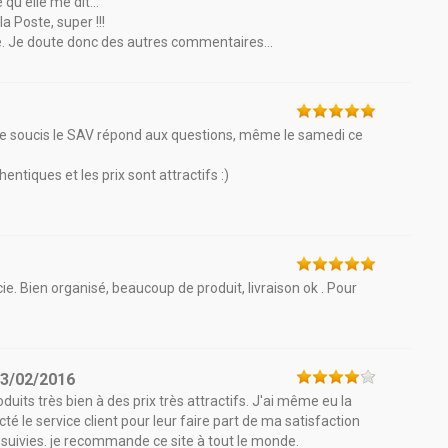
u'elle me dit...
a Poste, super !!!
 Je doute donc des autres commentaires...
 de soucis le SAV répond aux questions, même le samedi ce
ntiques et les prix sont attractifs :)
. Bien organisé, beaucoup de produit, livraison ok . Pour
3/02/2016
oduits très bien à des prix très attractifs. J'ai même eu la
té le service client pour leur faire part de ma satisfaction
t suivies. je recommande ce site à tout le monde.