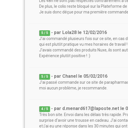
Les 48h ne sont pas respectés contrairement à ce q
De plus, le colis reste bloqué sur la Plateforme de l
Je suis donc déçue pour ma première commande.
- par
Lola28
le
12/02/2016
5
/ 5
J'ai commandé plusieurs fois sur ce site, en cas
qui est plutôt pratique vu mes horaires de travail !
J'avais commandé des produits Nuxe, ils sont authe
Expérience plutôt positive ! :)
- par
Chanel
le
05/02/2016
5
/ 5
J'ai passé commande sur ce site de parapharmacie
moi aucun problème, je recommande.
- par
d.menard617@laposte.net
le
0
4
/ 5
Très bon site. Envoi dans les délais très rapide. Pr
surprise d'avoir une trousse en cadeau. J'ai contac
et j'ai eu une réponse dans les 30 minutes qui on