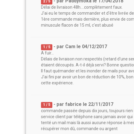
- par
Paddymoka
le
17/04/2018
2
/ 5
Délai de livraison 48h....complètement faux.
J'ai eu le temps de commander et d'être livrée dep
1ère commande mais dernière, plus envie de comma
minuscule flacon de 15 ml, c'est abusé
- par
Cam
le
04/12/2017
1
/ 5
A fuir...
Délais de livraison non respectés (retard d'une se
étaient découpés. A-t-il déjà servi? Bonne questio
Il faut quémander et les inonder de mails pour 
J'ai fini par avoir un bon de réduction de 10%, bon
cette expérience.
- par
fabrice
le
22/11/2017
1
/ 5
commande passée depuis dix jours, toujours rien n
service client par téléphone sans jamais avoir qui
tenté un mail mais là aussi aucune réponse à me
récupérer mon dû, commande ou argent