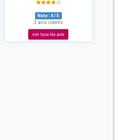
Note :
4
/
5
3 avis clients
voir tous les avis