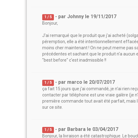
- par
Johnny
le
19/11/2017
1
/ 5
Bonjour,
J'ai remarqué que le produit que j'ai acheté (sol
péremption, elle a été intentionnellement effacée
moins cher maintenant ! On ne peut meme pas sav
précédentes et sachant que le produit n'a aucun e
"best before" c'est inadmissible !!
- par
marco
le
20/07/2017
1
/ 5
ça fait 15 jours que j'ai commandé, je n'ai rien reçu
contacter par téléphone est une vraie galère (je n'ai
première commande tout avait été parfait, mais
sur ce site.
- par
Barbara
le
03/04/2017
1
/ 5
Bonjour, la livraison a été catastrophique. Le bouc