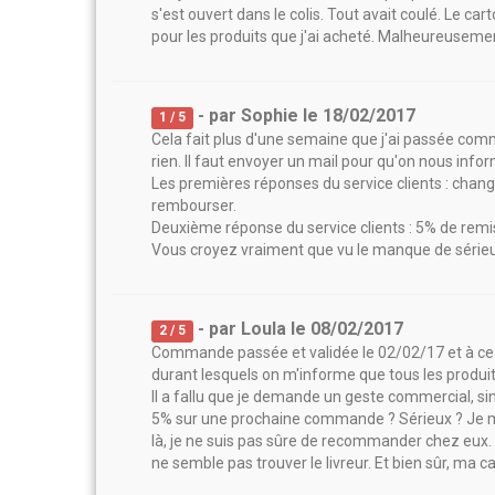
s'est ouvert dans le colis. Tout avait coulé. Le car
pour les produits que j'ai acheté. Malheureuseme
- par
Sophie
le
18/02/2017
1
/ 5
Cela fait plus d'une semaine que j'ai passée comm
rien. Il faut envoyer un mail pour qu'on nous infor
Les premières réponses du service clients : changer
rembourser.
Deuxième réponse du service clients : 5% de remi
Vous croyez vraiment que vu le manque de sérieu
- par
Loula
le
08/02/2017
2
/ 5
Commande passée et validée le 02/02/17 et à ce jo
durant lesquels on m'informe que tous les produits 
Il a fallu que je demande un geste commercial, sin
5% sur une prochaine commande ? Sérieux ? Je m'ét
là, je ne suis pas sûre de recommander chez eux.
ne semble pas trouver le livreur. Et bien sûr, ma c