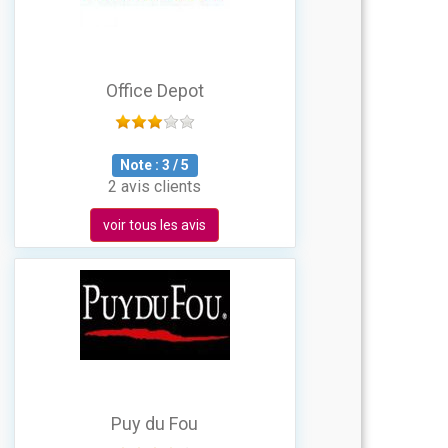
Office Depot
Note :
3
/
5
2 avis clients
voir tous les avis
Puy du Fou