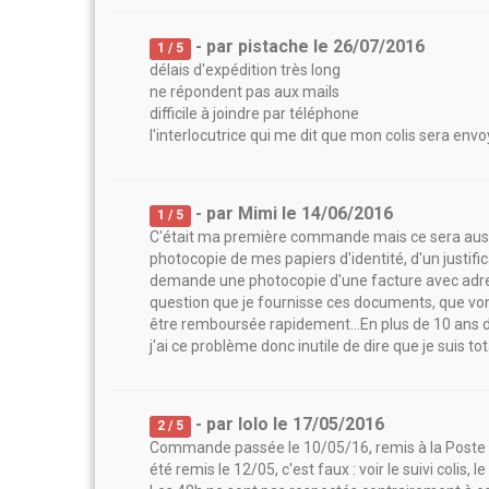
- par
pistache
le
26/07/2016
1
/ 5
délais d'expédition très long
ne répondent pas aux mails
difficile à joindre par téléphone
l'interlocutrice qui me dit que mon colis sera env
- par
Mimi
le
14/06/2016
1
/ 5
C'était ma première commande mais ce sera aussi
photocopie de mes papiers d'identité, d'un justifi
demande une photocopie d'une facture avec adresse
question que je fournisse ces documents, que von
être remboursée rapidement...En plus de 10 ans d
j'ai ce problème donc inutile de dire que je suis to
- par
lolo
le
17/05/2016
2
/ 5
Commande passée le 10/05/16, remis à la Poste le
été remis le 12/05, c'est faux : voir le suivi colis, le