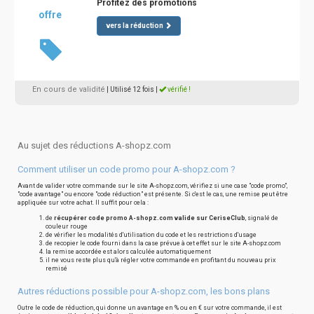
Profitez des promotions
offre
vers la réduction
En cours de validité
| Utilisé 12 fois
|
vérifié !
Au sujet des réductions A-shopz.com
Comment utiliser un code promo pour A-shopz.com ?
Avant de valider votre commande sur le site A-shopz.com, vérifiez si une case "code promo",
"code avantage" ou encore "code réduction" est présente. Si c'est le cas, une remise peut être
appliquée sur votre achat. Il suffit pour cela :
de
récupérer code promo A-shopz.com valide sur CeriseClub
, signalé de
couleur rouge
de vérifier les modalités d'utilisation du code et les restrictions d'usage
de recopier le code fourni dans la case prévue à cet effet sur le site A-shopz.com
la remise accordée est alors calculée automatiquement
il ne vous reste plus qu'à régler votre commande en profitant du nouveau prix
remisé
Autres réductions possible pour A-shopz.com, les bons plans
Outre le code de réduction, qui donne un avantage en % ou en € sur votre commande, il est