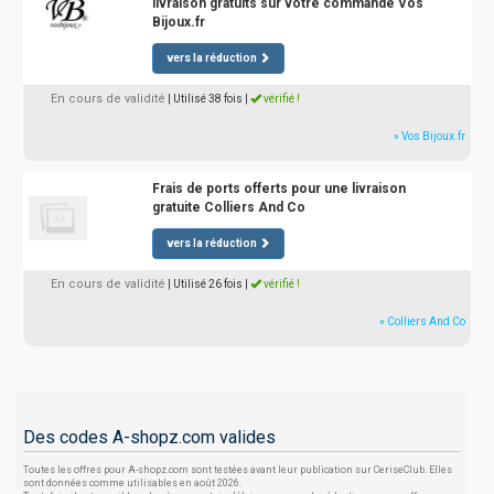
livraison gratuits sur votre commande Vos
Bijoux.fr
vers la réduction
En cours de validité
| Utilisé 38 fois
|
vérifié !
» Vos Bijoux.fr
Frais de ports offerts pour une livraison
gratuite Colliers And Co
vers la réduction
En cours de validité
| Utilisé 26 fois
|
vérifié !
» Colliers And Co
Des codes A-shopz.com valides
Toutes les offres pour A-shopz.com sont testées avant leur publication sur CeriseClub. Elles
sont données comme utilisables en août 2026.