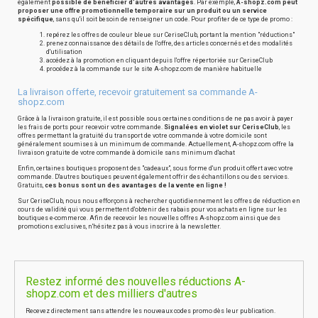
également
possible de bénéficier d'autres avantages
. Par exemple,
A-shopz.com peut
proposer une offre promotionnelle temporaire sur un produit ou un service
spécifique
, sans qu'il soit besoin de renseigner un code. Pour profiter de ce type de promo :
repérez les offres de couleur bleue sur CeriseClub, portant la mention "réductions"
prenez connaissance des détails de l'offre, des articles concernés et des modalités
d'utilisation
accédez à la promotion en cliquant depuis l'offre répertoriée sur CeriseClub
procédez à la commande sur le site A-shopz.com de manière habituelle
La livraison offerte, recevoir gratuitement sa commande A-
shopz.com
Grâce à la livraison gratuite, il est possible sous certaines conditions de ne pas avoir à payer
les frais de ports pour recevoir votre commande.
Signalées en violet sur CeriseClub
, les
offres permettant la gratuité du transport de votre commande à votre domicile sont
généralement soumises à un minimum de commande. Actuellement, A-shopz.com offre la
livraison gratuite de votre commande à domicile sans minimum d'achat
Enfin, certaines boutiques proposent des "cadeaux", sous forme d'un produit offert avec votre
commande. D'autres boutiques peuvent également offrir des échantillons ou des services.
Gratuits,
ces bonus sont un des avantages de la vente en ligne !
Sur CeriseClub, nous nous efforçons à rechercher quotidiennement les offres de réduction en
cours de validité qui vous permettent d'obtenir des rabais pour vos achats en ligne sur les
boutiques e-commerce. Afin de recevoir les nouvelles offres A-shopz.com ainsi que des
promotions exclusives, n'hésitez pas à vous inscrire à la newsletter.
Restez informé des nouvelles réductions A-
shopz.com et des milliers d'autres
Recevez directement sans attendre les nouveaux codes promo dès leur publication.