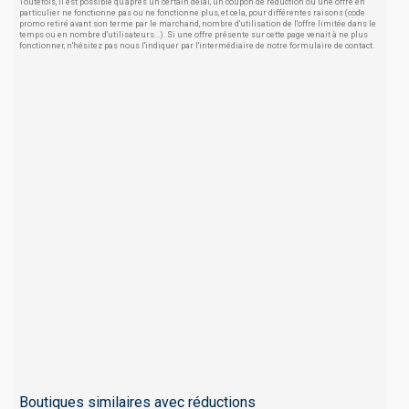
Toutefois, il est possible qu'après un certain délai, un coupon de réduction ou une offre en
particulier ne fonctionne pas ou ne fonctionne plus, et cela, pour différentes raisons (code
promo retiré avant son terme par le marchand, nombre d'utilisation de l'offre limitée dans le
temps ou en nombre d'utilisateurs...). Si une offre présente sur cette page venait à ne plus
fonctionner, n'hésitez pas nous l'indiquer par l'intermédiaire de notre formulaire de contact.
Boutiques similaires avec réductions