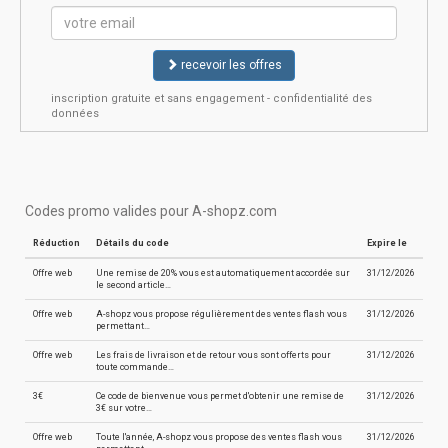
recevoir les offres
inscription gratuite et sans engagement - confidentialité des
données
Codes promo valides pour A-shopz.com
Réduction
Détails du code
Expire le
Offre web
Une remise de 20% vous est automatiquement accordée sur
31/12/2026
le second article…
Offre web
A-shopz vous propose régulièrement des ventes flash vous
31/12/2026
permettant…
Offre web
Les frais de livraison et de retour vous sont offerts pour
31/12/2026
toute commande…
3€
Ce code de bienvenue vous permet d'obtenir une remise de
31/12/2026
3€ sur votre…
Offre web
Toute l'année, A-shopz vous propose des ventes flash vous
31/12/2026