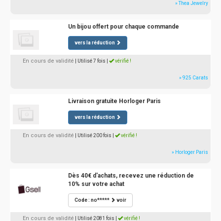
» Thea Jewelry
Un bijou offert pour chaque commande
vers la réduction
En cours de validité
| Utilisé 7 fois
|
vérifié !
» 925 Carats
Livraison gratuite Horloger Paris
vers la réduction
En cours de validité
| Utilisé 200 fois
|
vérifié !
» Horloger Paris
Dès 40€ d'achats, recevez une réduction de
10% sur votre achat
Code : no*****
voir
En cours de validité
| Utilisé 2081 fois
|
vérifié !