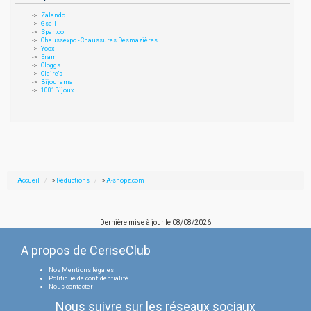
Zalando
Gsell
Spartoo
Chaussexpo - Chaussures Desmazières
Yoox
Eram
Cloggs
Claire's
Bijourama
1001Bijoux
Accueil
»
Réductions
»
A-shopz.com
Dernière mise à jour le
08/08/2026
A propos de CeriseClub
Nos Mentions légales
Politique de confidentialité
Nous contacter
Nous suivre sur les réseaux sociaux