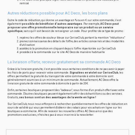
remisé
Autres réductions possible pour AC Deco, les bons plans
Outre le code de réduction, qui donne un avantage en % ou en € sur votre commande, il est
également
possible de bénéficier d'autres avantages
. Par exemple,
AC Deco peut
proposer une offre promotionnelle temporaire sur un produit ou un service
spécifique
, sans qu'il soit besoin de renseigner un code. Pour profiter de ce type de promo :
repérez les offres de couleur bleue sur CeriseClub, portant la mention "réductions"
prenez connaissance des détails de l'offre, des articles concernés et des modalités
d'utilisation
accédez à la promotion en cliquant depuis l'offre répertoriée sur CeriseClub
procédez à la commande sur le site AC Deco de manière habituelle
La livraison offerte, recevoir gratuitement sa commande AC Deco
Grâce à la livraison gratuite, il est possible sous certaines conditions de ne pas avoir à payer
les frais de ports pour recevoir votre commande.
Signalées en violet sur CeriseClub
, les
offres permettant la gratuité du transport de votre commande à votre domicile sont
généralement soumises à un minimum de commande. Actuellement, AC Deco offre la
livraison gratuite de votre commande à domicile à partir de 20€.
Enfin, certaines boutiques proposent des "cadeaux", sous forme d'un produit offert avec votre
commande. D'autres boutiques peuvent également offrir des échantillons ou des services.
Gratuits,
ces bonus sont un des avantages de la vente en ligne !
Sur CeriseClub, nous nous efforçons à rechercher quotidiennement les offres de réduction en
cours de validité qui vous permettent d'obtenir des rabais pour vos achats en ligne sur les
boutiques e-commerce. Afin de recevoir les nouvelles offres AC Deco ainsi que des
promotions exclusives, n'hésitez pas à vous inscrire à la newsletter.