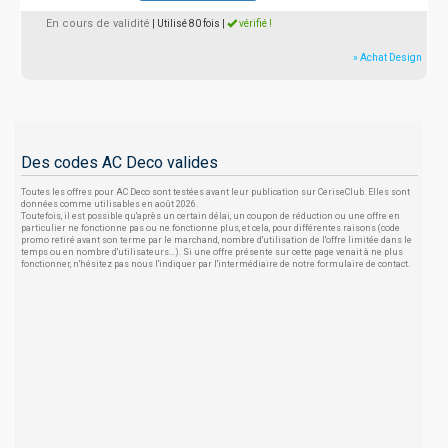
En cours de validité
| Utilisé 80 fois
|
vérifié !
» Achat Design
Des codes AC Deco valides
Toutes les offres pour AC Deco sont testées avant leur publication sur CeriseClub. Elles sont
données comme utilisables en août 2026.
Toutefois, il est possible qu'après un certain délai, un coupon de réduction ou une offre en
particulier ne fonctionne pas ou ne fonctionne plus, et cela, pour différentes raisons (code
promo retiré avant son terme par le marchand, nombre d'utilisation de l'offre limitée dans le
temps ou en nombre d'utilisateurs...). Si une offre présente sur cette page venait à ne plus
fonctionner, n'hésitez pas nous l'indiquer par l'intermédiaire de notre formulaire de contact.