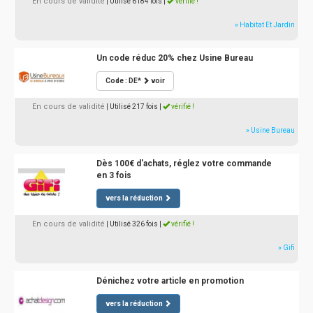
En cours de validité
| Utilisé 6184 fois
|
vérifié !
» Habitat Et Jardin
Un code réduc 20% chez Usine Bureau
Code : DE*
voir
En cours de validité
| Utilisé 217 fois
|
vérifié !
» Usine Bureau
Dès 100€ d'achats, réglez votre commande
en 3 fois
vers la réduction
En cours de validité
| Utilisé 326 fois
|
vérifié !
» Gifi
Dénichez votre article en promotion
vers la réduction