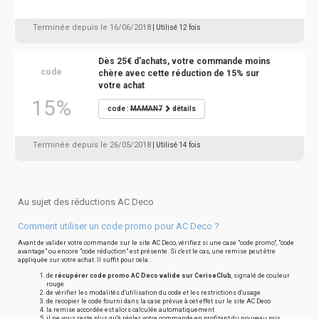
Terminée depuis le 16/06/2018
| Utilisé 12 fois
Dès 25€ d'achats, votre commande moins
code
chère avec cette réduction de 15% sur
votre achat
15%
code :
MAMAN7
détails
Terminée depuis le 26/05/2018
| Utilisé 14 fois
Au sujet des réductions AC Deco
Comment utiliser un code promo pour AC Deco ?
Avant de valider votre commande sur le site AC Deco, vérifiez si une case "code promo", "code
avantage" ou encore "code réduction" est présente. Si c'est le cas, une remise peut être
appliquée sur votre achat. Il suffit pour cela :
de
récupérer code promo AC Deco valide sur CeriseClub
, signalé de couleur
rouge
de vérifier les modalités d'utilisation du code et les restrictions d'usage
de recopier le code fourni dans la case prévue à cet effet sur le site AC Deco
la remise accordée est alors calculée automatiquement
il ne vous reste plus qu'à régler votre commande en profitant du nouveau prix