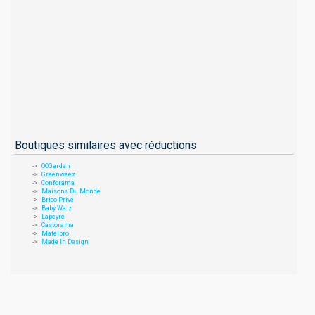
Boutiques similaires avec réductions
OOGarden
Greenweez
Conforama
Maisons Du Monde
Brico Privé
Baby Walz
Lapeyre
Castorama
Matelpro
Made In Design