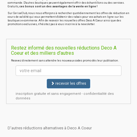
commande. D'autres boutiques peuvent également offrir des échantillons ou des services.
Gratuits,
ces bonus sont un des avantages de la vente en ligne !
Sur CeriseClub, nous nous efforçons à rechercher quotidiennement les offres de réduction en
cours de validité qui vous permettent d'obtenir des rabais pour vos achats en ligne sur les
boutiques e-commerce. Afin de recevoir les nouvelles offres Deco A Coeur ainsi que des
promotions exclusives, n'hésitez pas à vous inscrire à la newsletter.
Restez informé des nouvelles réductions Deco A
Coeur et des milliers d'autres
Recevez directement sans attendre les nouveaux codes promo dès leur publication.
recevoir les offres
inscription gratuite et sans engagement - confidentialité des
données
D'autres réductions alternatives à Deco A Coeur