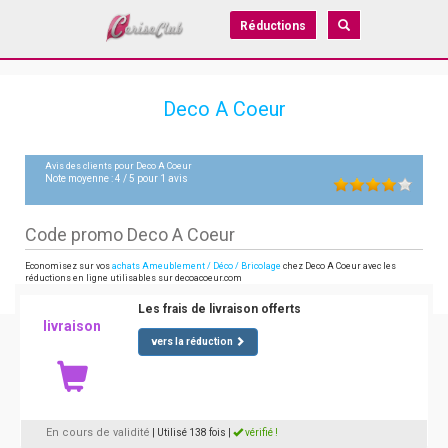
Réductions
Deco A Coeur
Avis des clients pour
Deco A Coeur
Note moyenne :
4
/
5
pour
1
avis
Code promo Deco A Coeur
Economisez sur vos
achats Ameublement / Déco / Bricolage
chez Deco A Coeur avec les
réductions en ligne utilisables sur decoacoeur.com
Les frais de livraison offerts
livraison
vers la réduction
En cours de validité
| Utilisé 138 fois
|
vérifié !