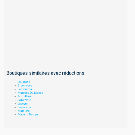
Boutiques similaires avec réductions
OOGarden
Greenweez
Conforama
Maisons Du Monde
Brico Privé
Baby Walz
Lapeyre
Castorama
Matelpro
Made In Design