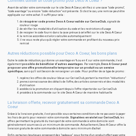
Comment utiliser un code promo pour Deco A Coeur ?
Avant de valider votre commande sur le site Deco A Coeur, vérifiez si une case "code promo",
"code avantage" ou encore "code réduction" est présente. Si c'est le cas, une remise peut être
appliquée sur votre achat. Il suffit pour cela :
de
récupérer code promo Deco A Coeur valide sur CeriseClub
, signalé de
couleur rouge
de vérifier les modalités d'utilisation du code et les restrictions d'usage
de recopier le code fourni dans la case prévue à cet effet sur le site Deco A Coeur
la remise accordée est alors calculée automatiquement
il ne vous reste plus qu'à régler votre commande en profitant du nouveau prix
remisé
Autres réductions possible pour Deco A Coeur, les bons plans
Outre le code de réduction, qui donne un avantage en % ou en € sur votre commande, il est
également
possible de bénéficier d'autres avantages
. Par exemple,
Deco A Coeur peut
proposer une offre promotionnelle temporaire sur un produit ou un service
spécifique
, sans qu'il soit besoin de renseigner un code. Pour profiter de ce type de promo :
repérez les offres de couleur bleue sur CeriseClub, portant la mention "réductions"
prenez connaissance des détails de l'offre, des articles concernés et des modalités
d'utilisation
accédez à la promotion en cliquant depuis l'offre répertoriée sur CeriseClub
procédez à la commande sur le site Deco A Coeur de manière habituelle
La livraison offerte, recevoir gratuitement sa commande Deco A
Coeur
Grâce à la livraison gratuite, il est possible sous certaines conditions de ne pas avoir à payer
les frais de ports pour recevoir votre commande.
Signalées en violet sur CeriseClub
, les
offres permettant la gratuité du transport de votre commande à votre domicile sont
généralement soumises à un minimum de commande. Actuellement, Deco A Coeur offre la
livraison gratuite de votre commande à domicile sans minimum d'achat
Enfin, certaines boutiques proposent des "cadeaux", sous forme d'un produit offert avec votre