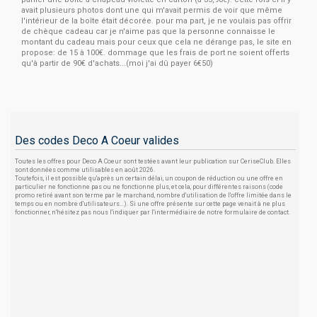
avait plusieurs photos dont une qui m'avait permis de voir que même
l'intérieur de la boîte était décorée. pour ma part, je ne voulais pas offrir
de chèque cadeau car je n'aime pas que la personne connaisse le
montant du cadeau mais pour ceux que cela ne dérange pas, le site en
propose: de 15 à 100€. dommage que les frais de port ne soient offerts
qu'à partir de 90€ d'achats...(moi j'ai dû payer 6€50)
Des codes Deco A Coeur valides
Toutes les offres pour Deco A Coeur sont testées avant leur publication sur CeriseClub. Elles
sont données comme utilisables en août 2026.
Toutefois, il est possible qu'après un certain délai, un coupon de réduction ou une offre en
particulier ne fonctionne pas ou ne fonctionne plus, et cela, pour différentes raisons (code
promo retiré avant son terme par le marchand, nombre d'utilisation de l'offre limitée dans le
temps ou en nombre d'utilisateurs...). Si une offre présente sur cette page venait à ne plus
fonctionner, n'hésitez pas nous l'indiquer par l'intermédiaire de notre formulaire de contact.