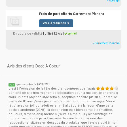
» Kdesign
Frais de port offerts Carrement Plancha
vers la réduction
En cours de validité
| Utilisé 12 fois
|
vérifié !
» Carrement Plancha
Avis des clients Deco A Coeur
- par
carodav
le 19/11/2011
4
/
5
c'est à l'occasion de la fête des grands-mères que j'avais
déniché ce site très mignon de décoration pour la maison. je cherchais
alors un petit objet de style rétro susceptible de faire plaisir à une vieille
dame de 80 ans. j'avais justement trouvé mon bonheur au rayon "déco
rétro" avec un joli porte-lettres en métal décoré à la façon d'une carte
postale ancienne (29,9€). la description était bien complète (matière,
couleurs, dimensions) même si j'aurais aimé qu'il y ait davantage de
photos. j'avoue que je m'étais aussi laissée tenter par une des
"suggestions" situées en dessous du produit et que j'avais ajouté à mon
panier une boîte à chapeau violette en carton (à 35,90€). cette fois-ci il y