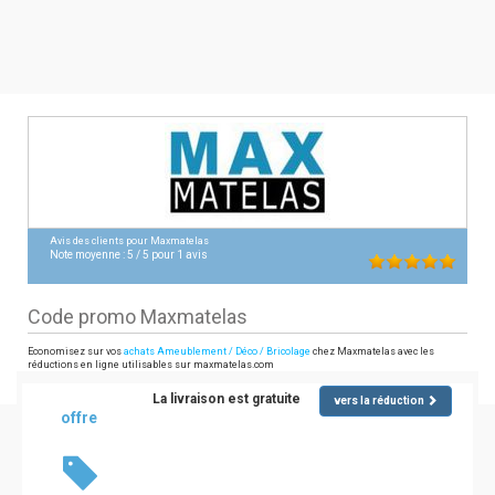
Avis des clients pour
Maxmatelas
Note moyenne :
5
/
5
pour
1
avis
Code promo Maxmatelas
Economisez sur vos
achats Ameublement / Déco / Bricolage
chez Maxmatelas avec les
réductions en ligne utilisables sur maxmatelas.com
La livraison est gratuite
vers la réduction
offre