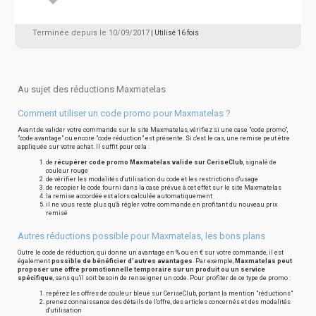
Terminée depuis le 10/09/2017
| Utilisé 16 fois
Au sujet des réductions Maxmatelas
Comment utiliser un code promo pour Maxmatelas ?
Avant de valider votre commande sur le site Maxmatelas, vérifiez si une case "code promo",
"code avantage" ou encore "code réduction" est présente. Si c'est le cas, une remise peut être
appliquée sur votre achat. Il suffit pour cela :
de
récupérer code promo Maxmatelas valide sur CeriseClub
, signalé de
couleur rouge
de vérifier les modalités d'utilisation du code et les restrictions d'usage
de recopier le code fourni dans la case prévue à cet effet sur le site Maxmatelas
la remise accordée est alors calculée automatiquement
il ne vous reste plus qu'à régler votre commande en profitant du nouveau prix
remisé
Autres réductions possible pour Maxmatelas, les bons plans
Outre le code de réduction, qui donne un avantage en % ou en € sur votre commande, il est
également
possible de bénéficier d'autres avantages
. Par exemple,
Maxmatelas peut
proposer une offre promotionnelle temporaire sur un produit ou un service
spécifique
, sans qu'il soit besoin de renseigner un code. Pour profiter de ce type de promo :
repérez les offres de couleur bleue sur CeriseClub, portant la mention "réductions"
prenez connaissance des détails de l'offre, des articles concernés et des modalités
d'utilisation