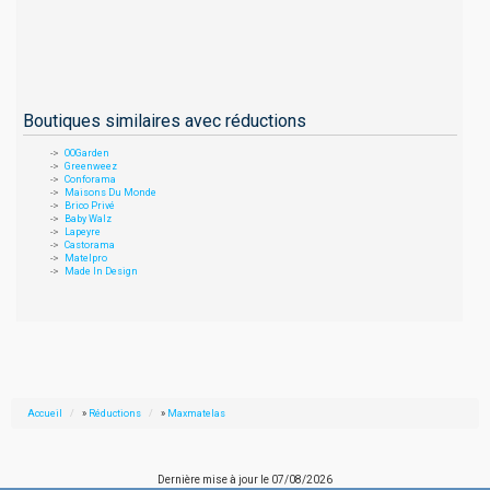
Boutiques similaires avec réductions
OOGarden
Greenweez
Conforama
Maisons Du Monde
Brico Privé
Baby Walz
Lapeyre
Castorama
Matelpro
Made In Design
Accueil
»
Réductions
»
Maxmatelas
Dernière mise à jour le
07/08/2026