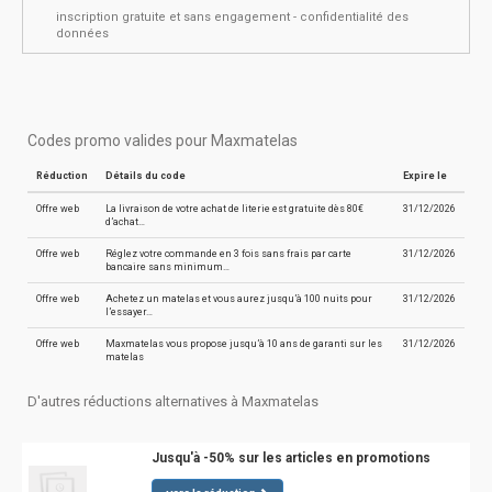
inscription gratuite et sans engagement - confidentialité des
données
Codes promo valides pour Maxmatelas
Réduction
Détails du code
Expire le
Offre web
La livraison de votre achat de literie est gratuite dès 80€
31/12/2026
d’achat…
Offre web
Réglez votre commande en 3 fois sans frais par carte
31/12/2026
bancaire sans minimum…
Offre web
Achetez un matelas et vous aurez jusqu’à 100 nuits pour
31/12/2026
l’essayer…
Offre web
Maxmatelas vous propose jusqu’à 10 ans de garanti sur les
31/12/2026
matelas
D'autres réductions alternatives à Maxmatelas
Jusqu'à -50% sur les articles en promotions