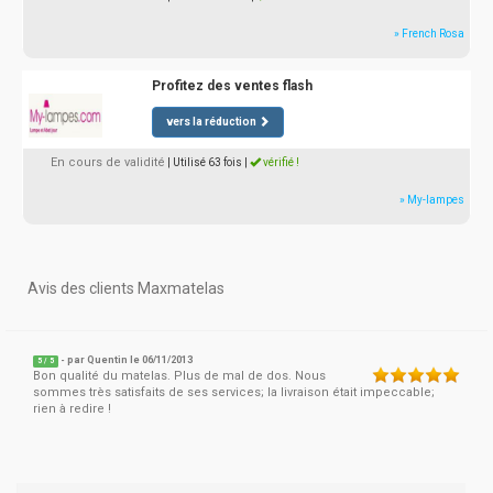
» French Rosa
Profitez des ventes flash
vers la réduction
En cours de validité
| Utilisé 63 fois
|
vérifié !
» My-lampes
Avis des clients Maxmatelas
- par
Quentin
le 06/11/2013
5
/
5
Bon qualité du matelas. Plus de mal de dos. Nous
sommes très satisfaits de ses services; la livraison était impeccable;
rien à redire !