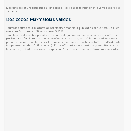
MaxMatelas est une boutique en ligne spécialisée dans la fabrication et la vente des articles
de literie.
Des codes Maxmatelas valides
Toutes les offres pour Maxmatelas sont testées avant leur publication sur CeriseClub. Elles
sont données comme utilisables en août 2026.
Toutefois, il est possible qu'après un certain délai, un coupon de réduction ou une offre en
particulier ne fonctionne pas ou ne fonctionne plus, et cela, pour différentes raisons (code
promo retiré avant son terme par le marchand, nombre d'utilisation de l'offre limitée dans le
temps ou en nombre d'utilisateurs...). Si une offre présente sur cette page venait à ne plus
fonctionner, n'hésitez pas nous l'indiquer par l'intermédiaire de notre formulaire de contact.