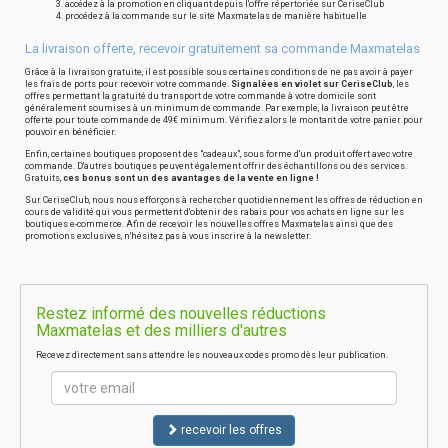
accédez à la promotion en cliquant depuis l'offre répertoriée sur CeriseClub
procédez à la commande sur le site Maxmatelas de manière habituelle
La livraison offerte, recevoir gratuitement sa commande Maxmatelas
Grâce à la livraison gratuite, il est possible sous certaines conditions de ne pas avoir à payer
les frais de ports pour recevoir votre commande.
Signalées en violet sur CeriseClub
, les
offres permettant la gratuité du transport de votre commande à votre domicile sont
généralement soumises à un minimum de commande. Par exemple, la livraison peut être
offerte pour toute commande de 49€ minimum. Vérifiez alors le montant de votre panier pour
pouvoir en bénéficier.
Enfin, certaines boutiques proposent des "cadeaux", sous forme d'un produit offert avec votre
commande. D'autres boutiques peuvent également offrir des échantillons ou des services.
Gratuits,
ces bonus sont un des avantages de la vente en ligne !
Sur CeriseClub, nous nous efforçons à rechercher quotidiennement les offres de réduction en
cours de validité qui vous permettent d'obtenir des rabais pour vos achats en ligne sur les
boutiques e-commerce. Afin de recevoir les nouvelles offres Maxmatelas ainsi que des
promotions exclusives, n'hésitez pas à vous inscrire à la newsletter.
Restez informé des nouvelles réductions
Maxmatelas et des milliers d'autres
Recevez directement sans attendre les nouveaux codes promo dès leur publication.
recevoir les offres