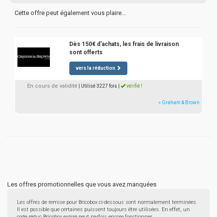
Cette offre peut également vous plaire...
Dès 150€ d'achats, les frais de livraison
sont offerts
vers la réduction
En cours de validité
| Utilisé 3227 fois
|
vérifié !
» Graham & Brown
Les offres promotionnelles que vous avez manquées
Les offres de remise pour Bricobox ci-dessous sont normalement terminées.
Il est possible que certaines puissent toujours être utilisées. En effet, un
code réduc Bricobox expiré peut parfois encore fonctionner.