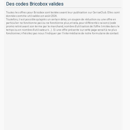
Des codes Bricobox valides
Toutes les offres pour Bricobox sont testées avant leur publication sur CeriseClub. Elles sont
données comme utilisables en août 2026.
Toutefois, il est possible qu'après un certain délai, un coupon de réduction ou une offre en
particulier ne fonctionne pas ou ne fonctionne plus, et cela, pour différentes raisons (code
promo retiré avant son terme par le marchand, nombre d'utilisation de l'offre limitée dans le
temps ou en nombre d'utilisateurs...). Si une offre présente sur cette page venait à ne plus
fonctionner, n'hésitez pas nous l'indiquer par l'intermédiaire de notre formulaire de contact.