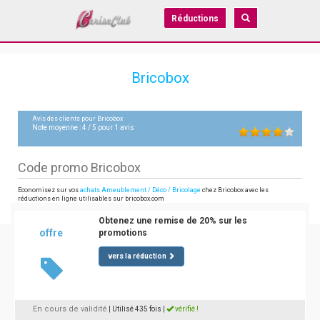
Réductions
Bricobox
Avis des clients pour
Bricobox
Note moyenne :
4
/
5
pour
1
avis
Code promo Bricobox
Economisez sur vos
achats Ameublement / Déco / Bricolage
chez Bricobox avec les
réductions en ligne utilisables sur bricobox.com
Obtenez une remise de 20% sur les
offre
promotions
vers la réduction
En cours de validité
| Utilisé 435 fois
|
vérifié !