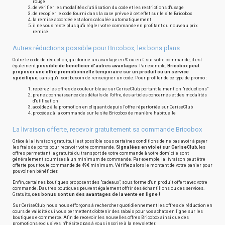
rouge
de vérifier les modalités d'utilisation du code et les restrictions d'usage
de recopier le code fourni dans la case prévue à cet effet sur le site Bricobox
la remise accordée est alors calculée automatiquement
il ne vous reste plus qu'à régler votre commande en profitant du nouveau prix
remisé
Autres réductions possible pour Bricobox, les bons plans
Outre le code de réduction, qui donne un avantage en % ou en € sur votre commande, il est
également
possible de bénéficier d'autres avantages
. Par exemple,
Bricobox peut
proposer une offre promotionnelle temporaire sur un produit ou un service
spécifique
, sans qu'il soit besoin de renseigner un code. Pour profiter de ce type de promo :
repérez les offres de couleur bleue sur CeriseClub, portant la mention "réductions"
prenez connaissance des détails de l'offre, des articles concernés et des modalités
d'utilisation
accédez à la promotion en cliquant depuis l'offre répertoriée sur CeriseClub
procédez à la commande sur le site Bricobox de manière habituelle
La livraison offerte, recevoir gratuitement sa commande Bricobox
Grâce à la livraison gratuite, il est possible sous certaines conditions de ne pas avoir à payer
les frais de ports pour recevoir votre commande.
Signalées en violet sur CeriseClub
, les
offres permettant la gratuité du transport de votre commande à votre domicile sont
généralement soumises à un minimum de commande. Par exemple, la livraison peut être
offerte pour toute commande de 49€ minimum. Vérifiez alors le montant de votre panier pour
pouvoir en bénéficier.
Enfin, certaines boutiques proposent des "cadeaux", sous forme d'un produit offert avec votre
commande. D'autres boutiques peuvent également offrir des échantillons ou des services.
Gratuits,
ces bonus sont un des avantages de la vente en ligne !
Sur CeriseClub, nous nous efforçons à rechercher quotidiennement les offres de réduction en
cours de validité qui vous permettent d'obtenir des rabais pour vos achats en ligne sur les
boutiques e-commerce. Afin de recevoir les nouvelles offres Bricobox ainsi que des
promotions exclusives, n'hésitez pas à vous inscrire à la newsletter.