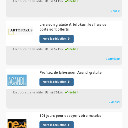
En cours de validité
| Utilisé 54 fois
|
vérifié !
» Koziel
Livraison gratuite Artofokus : les frais de
ports sont offerts
vers la réduction
En cours de validité
| Utilisé 52 fois
|
vérifié !
» Artofokus
Profitez de la livraison Acandi gratuite
vers la réduction
En cours de validité
| Utilisé 76 fois
|
vérifié !
» Acandi
101 jours pour essayer votre matelas
vers la réduction