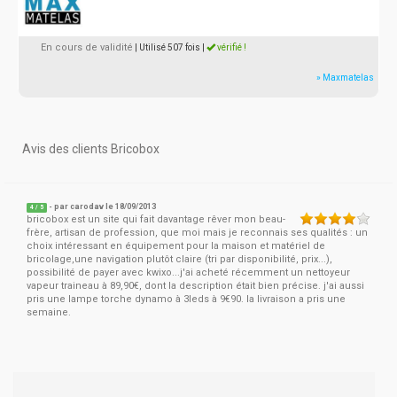
En cours de validité
| Utilisé 507 fois
|
vérifié !
» Maxmatelas
Avis des clients Bricobox
- par
carodav
le 18/09/2013
4
/
5
bricobox est un site qui fait davantage rêver mon beau-
frère, artisan de profession, que moi mais je reconnais ses qualités : un
choix intéressant en équipement pour la maison et matériel de
bricolage,une navigation plutôt claire (tri par disponibilité, prix...),
possibilité de payer avec kwixo...j'ai acheté récemment un nettoyeur
vapeur traineau à 89,90€, dont la description était bien précise. j'ai aussi
pris une lampe torche dynamo à 3leds à 9€90. la livraison a pris une
semaine.