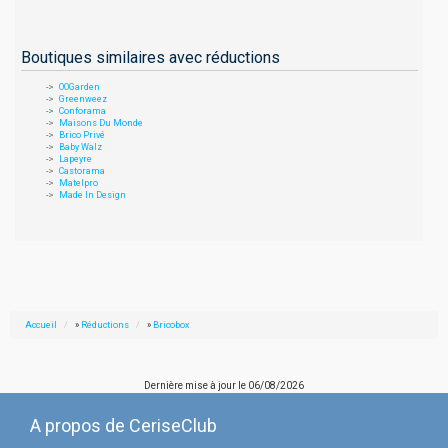
Boutiques similaires avec réductions
OOGarden
Greenweez
Conforama
Maisons Du Monde
Brico Privé
Baby Walz
Lapeyre
Castorama
Matelpro
Made In Design
Accueil
»
Réductions
»
Bricobox
Dernière mise à jour le
06/08/2026
A propos de CeriseClub