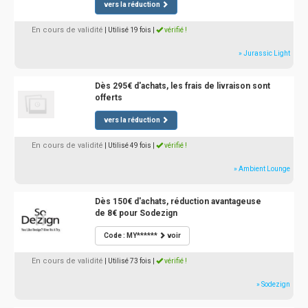
vers la réduction
En cours de validité
| Utilisé 19 fois
|
vérifié !
» Jurassic Light
Dès 295€ d'achats, les frais de livraison sont
offerts
vers la réduction
En cours de validité
| Utilisé 49 fois
|
vérifié !
» Ambient Lounge
Dès 150€ d'achats, réduction avantageuse
de 8€ pour Sodezign
Code : MY******
voir
En cours de validité
| Utilisé 73 fois
|
vérifié !
» Sodezign