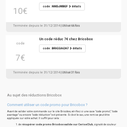
code :
NMDJWBEF
détails
10€
Terminée depuis le 31/12/2014
| Utilisé 66 fois
Un code réduc 7€ chez Bricobox
code
code :
BRICOACH7
détails
7€
Terminée depuis le 31/12/2014
| Utilisé 31 fois
Au sujet des réductions Bricobox
Comment utiliser un code promo pour Bricobox ?
Avant de valider votre commande sur le site Bricobox, vérifiez si une case "code promo", "code
avantage" ou encore "code réduction" est présente. Si c'est le cas, une remise peut être
appliquée sur votre achat. Il suffit pour cela :
de
récupérer code promo Bricobox valide sur CeriseClub
, signalé de couleur