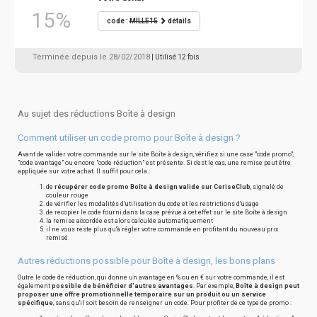
15%
code :
MILLE15
détails
Terminée depuis le 28/02/2018
| Utilisé 12 fois
Au sujet des réductions Boîte à design
Comment utiliser un code promo pour Boîte à design ?
Avant de valider votre commande sur le site Boîte à design, vérifiez si une case "code promo",
"code avantage" ou encore "code réduction" est présente. Si c'est le cas, une remise peut être
appliquée sur votre achat. Il suffit pour cela :
de
récupérer code promo Boîte à design valide sur CeriseClub
, signalé de
couleur rouge
de vérifier les modalités d'utilisation du code et les restrictions d'usage
de recopier le code fourni dans la case prévue à cet effet sur le site Boîte à design
la remise accordée est alors calculée automatiquement
il ne vous reste plus qu'à régler votre commande en profitant du nouveau prix
remisé
Autres réductions possible pour Boîte à design, les bons plans
Outre le code de réduction, qui donne un avantage en % ou en € sur votre commande, il est
également
possible de bénéficier d'autres avantages
. Par exemple,
Boîte à design peut
proposer une offre promotionnelle temporaire sur un produit ou un service
spécifique
, sans qu'il soit besoin de renseigner un code. Pour profiter de ce type de promo :