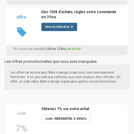
Dès 150€ d'achats, réglez votre commande
offre
en 3 fois
vers la réduction
En cours de validité
| Utilisé 12 fois
|
vérifié !
Les offres promotionnelles que vous avez manquées
Les offres de remise pour Boîte à design ci-dessous sont normalement
terminées. Il est possible que certaines puissent toujours être utilisées. En
effet, un code réduc Boîte à design expiré peut parfois encore fonctionner.
Obtenez 7% sur votre achat
code
code :
REDCARTEL
détails
7%