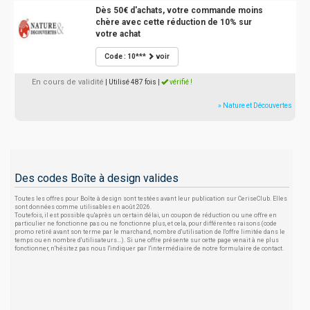
Dès 50€ d'achats, votre commande moins
chère avec cette réduction de 10% sur
votre achat
Code : 10***
voir
En cours de validité
| Utilisé 487 fois
|
vérifié !
» Nature et Découvertes
Des codes Boîte à design valides
Toutes les offres pour Boîte à design sont testées avant leur publication sur CeriseClub. Elles
sont données comme utilisables en août 2026.
Toutefois, il est possible qu'après un certain délai, un coupon de réduction ou une offre en
particulier ne fonctionne pas ou ne fonctionne plus, et cela, pour différentes raisons (code
promo retiré avant son terme par le marchand, nombre d'utilisation de l'offre limitée dans le
temps ou en nombre d'utilisateurs...). Si une offre présente sur cette page venait à ne plus
fonctionner, n'hésitez pas nous l'indiquer par l'intermédiaire de notre formulaire de contact.