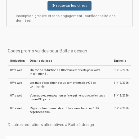
recevoir les offres
inscription gratuite et sans engagement - confidentialité des
données
Codes promo valides pour Boîte à design
Réduction
Détails du code
Expire le
Offre web
Un bon de réduction de 10% vous est offerts pour votre
31/12/2026
inscription à…
Offre web
Les frais d'expéditions vous sont offerts dès 90€ de
31/12/2026
commande
Offre web
Vous pouvez renvoyer un article qui ne vous convient pas
31/12/2026
durant 30 jours…
Offre web
Réglez votre commande en 3 fois sans frais dès 150€
31/12/2026
dépensés dans…
D'autres réductions alternatives à Boîte à design