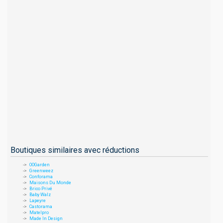
Boutiques similaires avec réductions
OOGarden
Greenweez
Conforama
Maisons Du Monde
Brico Privé
Baby Walz
Lapeyre
Castorama
Matelpro
Made In Design