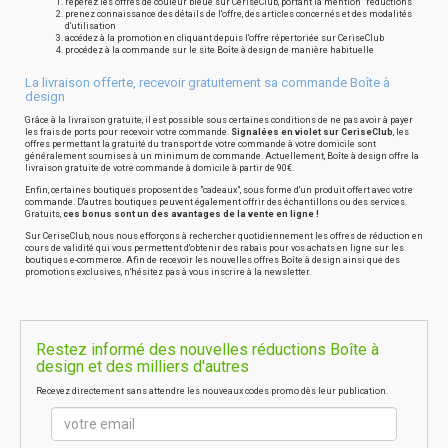
repérez les offres de couleur bleue sur CeriseClub, portant la mention "réductions"
prenez connaissance des détails de l'offre, des articles concernés et des modalités
d'utilisation
accédez à la promotion en cliquant depuis l'offre répertoriée sur CeriseClub
procédez à la commande sur le site Boîte à design de manière habituelle
La livraison offerte, recevoir gratuitement sa commande Boîte à
design
Grâce à la livraison gratuite, il est possible sous certaines conditions de ne pas avoir à payer
les frais de ports pour recevoir votre commande.
Signalées en violet sur CeriseClub
, les
offres permettant la gratuité du transport de votre commande à votre domicile sont
généralement soumises à un minimum de commande. Actuellement, Boîte à design offre la
livraison gratuite de votre commande à domicile à partir de 90€.
Enfin, certaines boutiques proposent des "cadeaux", sous forme d'un produit offert avec votre
commande. D'autres boutiques peuvent également offrir des échantillons ou des services.
Gratuits,
ces bonus sont un des avantages de la vente en ligne !
Sur CeriseClub, nous nous efforçons à rechercher quotidiennement les offres de réduction en
cours de validité qui vous permettent d'obtenir des rabais pour vos achats en ligne sur les
boutiques e-commerce. Afin de recevoir les nouvelles offres Boîte à design ainsi que des
promotions exclusives, n'hésitez pas à vous inscrire à la newsletter.
Restez informé des nouvelles réductions Boîte à
design et des milliers d'autres
Recevez directement sans attendre les nouveaux codes promo dès leur publication.