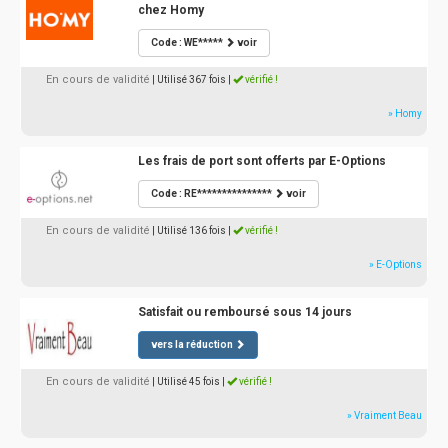
chez Homy
Code : WE*****
voir
En cours de validité
| Utilisé 367 fois
|
vérifié !
» Homy
Les frais de port sont offerts par E-Options
Code : RE***************
voir
En cours de validité
| Utilisé 136 fois
|
vérifié !
» E-Options
Satisfait ou remboursé sous 14 jours
vers la réduction
En cours de validité
| Utilisé 45 fois
|
vérifié !
» Vraiment Beau