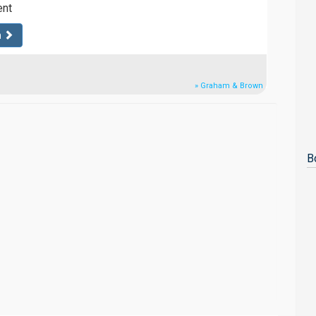
ent
n
» Graham & Brown
B