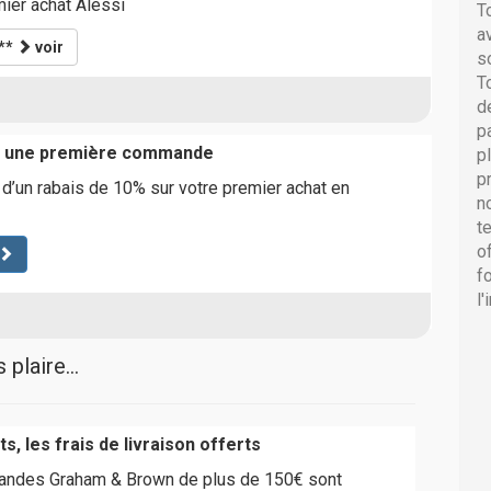
ier achat Alessi
T
a
**
voir
s
T
d
p
r une première commande
p
p
d’un rabais de 10% sur votre premier achat en
n
t
o
f
l
plaire...
s, les frais de livraison offerts
andes Graham & Brown de plus de 150€ sont