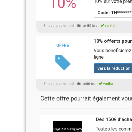
10%
10% sur votre prem
Code : TH*******
vérifié !
En cours de validité
| Utilisé 189 fois
|
10% offerts pou
OFFRE
Vous bénéficierez 
ligne
vers la réduction
vérifié !
En cours de validité
| Utilisé 80 fois
|
Cette offre pourrait également vous 
Dès 150€ d'achat
Toutes les comm