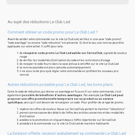
Au sujet des réductions Le Club Led
Comment utiliser un code promo pour Le Club Led ?
Avant de valider votre commande sur le site Le Club Led, vérifiez si une case "code promo",
"code avantage" ou encore "code réduction" est présente. Si c'est le cas, une remise peut être
appliquée sur votre achat. Il suffit pour cela :
de
récupérer code promo Le Club Led valide sur CeriseClub
, signalé de couleur
rouge
de vérifier les modalités d'utilisation du code et les restrictions d'usage
de recopier le code fourni dans la case prévue à cet effet sur le site Le Club Led
la remise accordée est alors calculée automatiquement
il ne vous reste plus qu'à régler votre commande en profitant du nouveau prix
remisé
Autres réductions possible pour Le Club Led, les bons plans
Outre le code de réduction, qui donne un avantage en % ou en € sur votre commande, il est
également
possible de bénéficier d'autres avantages
. Par exemple,
Le Club Led peut
proposer une offre promotionnelle temporaire sur un produit ou un service
spécifique
, sans qu'il soit besoin de renseigner un code. Pour profiter de ce type de promo :
repérez les offres de couleur bleue sur CeriseClub, portant la mention "réductions"
prenez connaissance des détails de l'offre, des articles concernés et des modalités
d'utilisation
accédez à la promotion en cliquant depuis l'offre répertoriée sur CeriseClub
procédez à la commande sur le site Le Club Led de manière habituelle
La livraison offerte, recevoir gratuitement sa commande Le Club Led