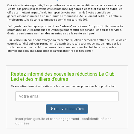
Grâce à la livraison gratuite, il est possible sous certaines conditions de ne pas avoir à payer
les frais de ports pour recevoir votre commande.
Signalées en violet sur CeriseClub
, les
offres permettant la gratuité du transport de votre commande à votre domicile sont
généralement soumises à un minimum de commande. Actuellement, Le Club Led offre la
livraison gratuite de votre commande à domicile à partir de 50€.
Enfin, certaines boutiques proposent des "cadeaux", sous forme d'un produit offert avec votre
commande. D'autres boutiques peuvent également offrir des échantillons ou des services.
Gratuits,
ces bonus sont un des avantages de la vente en ligne !
Sur CeriseClub, nous nous efforçons à rechercher quotidiennement les offres de réduction en
cours de validité qui vous permettent d'obtenir des rabais pour vos achats en ligne sur les
boutiques e-commerce. Afin de recevoir les nouvelles offres Le Club Led ainsi que des
promotions exclusives, n'hésitez pas à vous inscrire à la newsletter.
Restez informé des nouvelles réductions Le Club
Led et des milliers d'autres
Recevez directement sans attendre les nouveaux codes promo dès leur publication.
recevoir les offres
inscription gratuite et sans engagement - confidentialité des
données