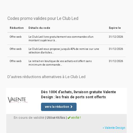
Codes promo valides pour Le Club Led
Réduction
Détails du code
Expire le
Offre web
Le Club Led livre gratuitement vos commandes d'un
31/12/2026
montant supérieur à…
Offre web
Le Club Led vous propose jusqu'à 40% de remise sur une
31/12/2026
sélection d'articles…
Offre web
Le retrait en boutique de vos achats est offert sans
31/12/2026
minimum de commande…
D'autres réductions alternatives à Le Club Led
Dès 100€ d'achats, livraison gratuite Valente
Design : les frais de ports sont offerts
vers la réduction
En cours de validité
| Utilisé 46 fois
|
vérifié !
» Valente Design