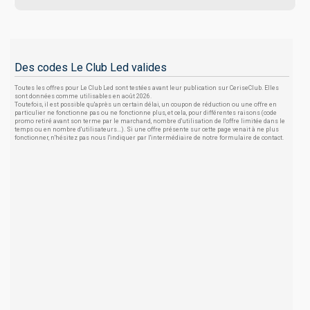
Des codes Le Club Led valides
Toutes les offres pour Le Club Led sont testées avant leur publication sur CeriseClub. Elles
sont données comme utilisables en août 2026.
Toutefois, il est possible qu'après un certain délai, un coupon de réduction ou une offre en
particulier ne fonctionne pas ou ne fonctionne plus, et cela, pour différentes raisons (code
promo retiré avant son terme par le marchand, nombre d'utilisation de l'offre limitée dans le
temps ou en nombre d'utilisateurs...). Si une offre présente sur cette page venait à ne plus
fonctionner, n'hésitez pas nous l'indiquer par l'intermédiaire de notre formulaire de contact.