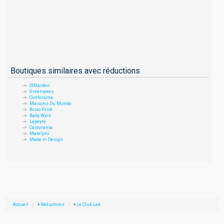
Boutiques similaires avec réductions
OOGarden
Greenweez
Conforama
Maisons Du Monde
Brico Privé
Baby Walz
Lapeyre
Castorama
Matelpro
Made In Design
Accueil
»
Réductions
»
Le Club Led