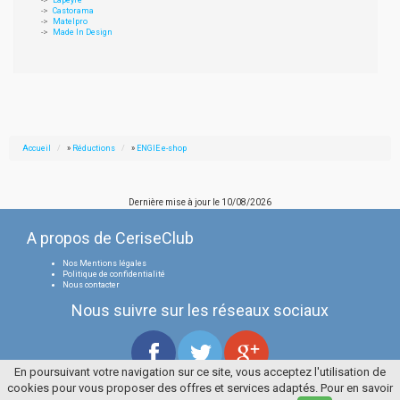
Lapeyre
Castorama
Matelpro
Made In Design
Accueil
»
Réductions
»
ENGIE e-shop
Dernière mise à jour le
10/08/2026
A propos de CeriseClub
Nos Mentions légales
Politique de confidentialité
Nous contacter
Nous suivre sur les réseaux sociaux
En poursuivant votre navigation sur ce site, vous acceptez l'utilisation de
cookies pour vous proposer des offres et services adaptés. Pour en savoir
Tous droits réservés