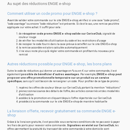
Au sujet des réductions ENGIE e-shop
Comment utiliser un code promo pour ENGIE e-shop ?
Avant de valider votre commande sur le site ENGIE e-shop, vérifiez si une case "code promo",
"code avantage" ou encore "code réduction" est présente. Si c'est le cas, une remise peut être
appliquée sur votre achat. Il suffit pour cela :
de
récupérer code promo ENGIE e-shop valide sur CeriseClub
, signalé de
couleur rouge
de vérifier les modalités d'utilisation du code et les restrictions d'usage
de recopier le code fourni dans la case prévue à cet effet sur le site ENGIE e-shop
la remise accordée est alors calculée automatiquement
il ne vous reste plus qu'à régler votre commande en profitant du nouveau prix
remisé
Autres réductions possible pour ENGIE e-shop, les bons plans
Outre le code de réduction, qui donne un avantage en % ou en € sur votre commande, il est
également
possible de bénéficier d'autres avantages
. Par exemple,
ENGIE e-shop peut
proposer une offre promotionnelle temporaire sur un produit ou un service
spécifique
, sans qu'il soit besoin de renseigner un code. Pour profiter de ce type de promo :
repérez les offres de couleur bleue sur CeriseClub, portant la mention "réductions"
prenez connaissance des détails de l'offre, des articles concernés et des modalités
d'utilisation
accédez à la promotion en cliquant depuis l'offre répertoriée sur CeriseClub
procédez à la commande sur le site ENGIE e-shop de manière habituelle
La livraison offerte, recevoir gratuitement sa commande ENGIE e-
shop
Grâce à la livraison gratuite, il est possible sous certaines conditions de ne pas avoir à payer
les frais de ports pour recevoir votre commande.
Signalées en violet sur CeriseClub
, les
offres permettant la gratuité du transport de votre commande à votre domicile sont