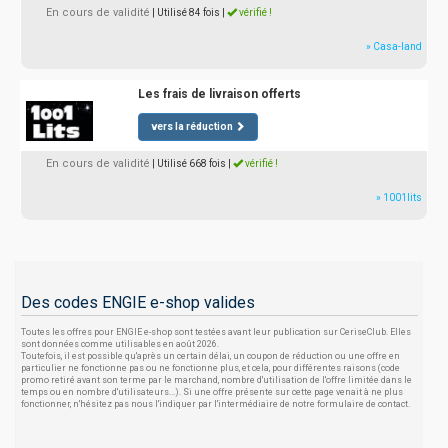
En cours de validité
| Utilisé 84 fois
|
vérifié !
» Casa-land
Les frais de livraison offerts
vers la réduction
En cours de validité
| Utilisé 668 fois
|
vérifié !
» 1001lits
Des codes ENGIE e-shop valides
Toutes les offres pour ENGIE e-shop sont testées avant leur publication sur CeriseClub. Elles
sont données comme utilisables en août 2026.
Toutefois, il est possible qu'après un certain délai, un coupon de réduction ou une offre en
particulier ne fonctionne pas ou ne fonctionne plus, et cela, pour différentes raisons (code
promo retiré avant son terme par le marchand, nombre d'utilisation de l'offre limitée dans le
temps ou en nombre d'utilisateurs...). Si une offre présente sur cette page venait à ne plus
fonctionner, n'hésitez pas nous l'indiquer par l'intermédiaire de notre formulaire de contact.