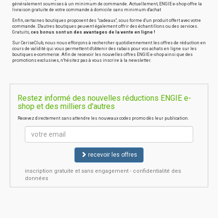
généralement soumises à un minimum de commande. Actuellement, ENGIE e-shop offre la
livraison gratuite de votre commande à domicile sans minimum d'achat
Enfin, certaines boutiques proposent des "cadeaux", sous forme d'un produit offert avec votre
commande. D'autres boutiques peuvent également offrir des échantillons ou des services.
Gratuits,
ces bonus sont un des avantages de la vente en ligne !
Sur CeriseClub, nous nous efforçons à rechercher quotidiennement les offres de réduction en
cours de validité qui vous permettent d'obtenir des rabais pour vos achats en ligne sur les
boutiques e-commerce. Afin de recevoir les nouvelles offres ENGIE e-shop ainsi que des
promotions exclusives, n'hésitez pas à vous inscrire à la newsletter.
Restez informé des nouvelles réductions ENGIE e-
shop et des milliers d'autres
Recevez directement sans attendre les nouveaux codes promo dès leur publication.
recevoir les offres
inscription gratuite et sans engagement - confidentialité des
données