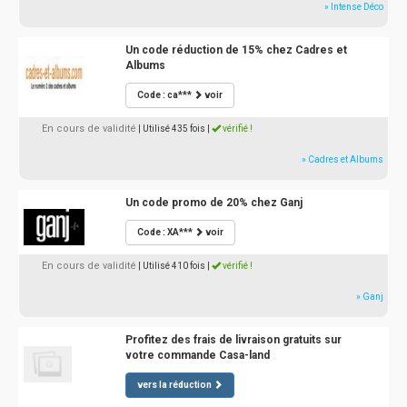
» Intense Déco
Un code réduction de 15% chez Cadres et
Albums
Code : ca***
voir
En cours de validité
| Utilisé 435 fois
|
vérifié !
» Cadres et Albums
Un code promo de 20% chez Ganj
Code : XA***
voir
En cours de validité
| Utilisé 410 fois
|
vérifié !
» Ganj
Profitez des frais de livraison gratuits sur
votre commande Casa-land
vers la réduction