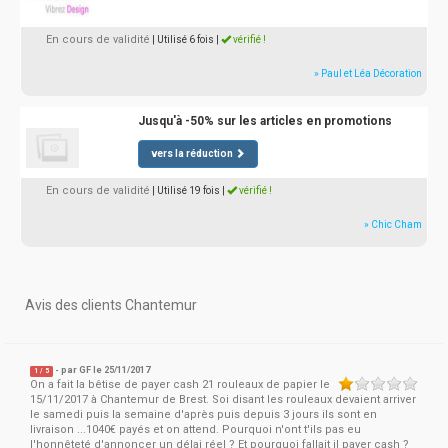
En cours de validité
| Utilisé 6 fois
|
vérifié !
» Paul et Léa Décoration
Jusqu'à -50% sur les articles en promotions
vers la réduction
En cours de validité
| Utilisé 19 fois
|
vérifié !
» Chic Cham
Avis des clients Chantemur
- par
GF
le 25/11/2017
1
/
5
On a fait la bêtise de payer cash 21 rouleaux de papier le
15/11/2017 à Chantemur de Brest. Soi disant les rouleaux devaient arriver
le samedi puis la semaine d'après puis depuis 3 jours ils sont en
livraison ...1040€ payés et on attend. Pourquoi n'ont t'ils pas eu
l'honnêteté d'annoncer un délai réel ? Et pourquoi fallait il payer cash ?