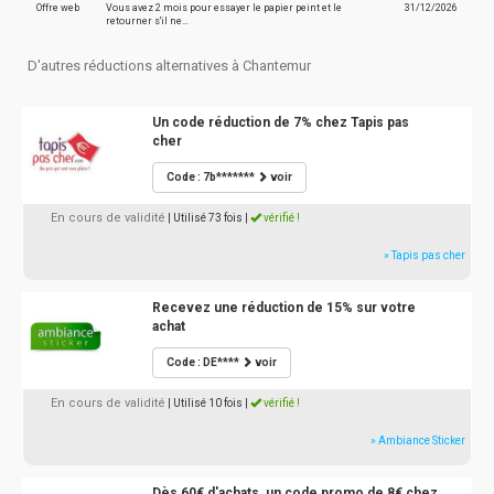
Offre web
Vous avez 2 mois pour essayer le papier peint et le
31/12/2026
retourner s'il ne…
D'autres réductions alternatives à Chantemur
Un code réduction de 7% chez Tapis pas
cher
Code : 7b*******
voir
En cours de validité
| Utilisé 73 fois
|
vérifié !
» Tapis pas cher
Recevez une réduction de 15% sur votre
achat
Code : DE****
voir
En cours de validité
| Utilisé 10 fois
|
vérifié !
» Ambiance Sticker
Dès 60€ d'achats, un code promo de 8€ chez