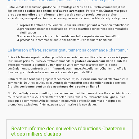
Outre le code de réduction, qui donne un avantage en % ou en € sur votre commande, il est
également
possible de bénéficier d'autres avantages
. Par exemple,
Chantemur peut
proposer une offre promotionnelle temporaire sur un produit ou un service
spécifique
, sans qu'il soit besoin de renseigner un code. Pour profiter de ce type de promo :
repérez les offres de couleur bleue sur CeriseClub, portant la mention "réductions"
prenez connaissance des détails de l'offre, des articles concernés et des modalités
d'utilisation
accédez à la promotion en cliquant depuis l'offre répertoriée sur CeriseClub
procédez à la commande sur le site Chantemur de manière habituelle
La livraison offerte, recevoir gratuitement sa commande Chantemur
Grâce à la livraison gratuite, il est possible sous certaines conditions de ne pas avoir à payer
les frais de ports pour recevoir votre commande.
Signalées en violet sur CeriseClub
, les
offres permettant la gratuité du transport de votre commande à votre domicile sont
généralement soumises à un minimum de commande. Actuellement, Chantemur offre la
livraison gratuite de votre commande à domicile à partir de 100€.
Enfin, certaines boutiques proposent des "cadeaux", sous forme d'un produit offert avec votre
commande. D'autres boutiques peuvent également offrir des échantillons ou des services.
Gratuits,
ces bonus sont un des avantages de la vente en ligne !
Sur CeriseClub, nous nous efforçons à rechercher quotidiennement les offres de réduction en
cours de validité qui vous permettent d'obtenir des rabais pour vos achats en ligne sur les
boutiques e-commerce. Afin de recevoir les nouvelles offres Chantemur ainsi que des
promotions exclusives, n'hésitez pas à vous inscrire à la newsletter.
Restez informé des nouvelles réductions Chantemur
et des milliers d'autres