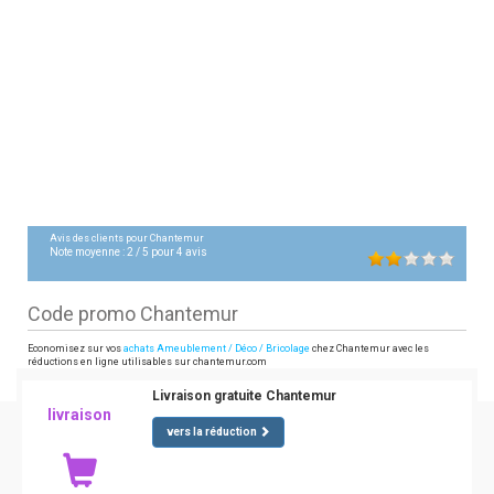
Avis des clients pour
Chantemur
Note moyenne :
2
/
5
pour
4
avis
Code promo Chantemur
Economisez sur vos
achats Ameublement / Déco / Bricolage
chez Chantemur avec les
réductions en ligne utilisables sur chantemur.com
Livraison gratuite Chantemur
livraison
vers la réduction