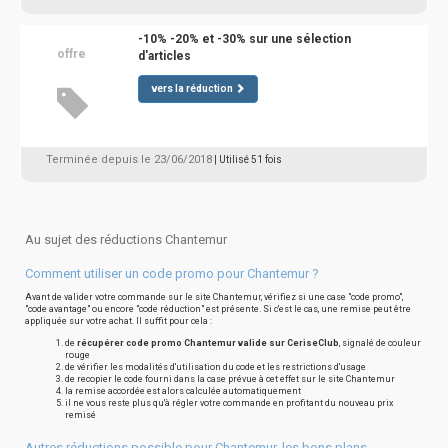
-10% -20% et -30% sur une sélection
offre
d'articles
vers la réduction
Terminée depuis le 23/06/2018
| Utilisé 51 fois
Au sujet des réductions Chantemur
Comment utiliser un code promo pour Chantemur ?
Avant de valider votre commande sur le site Chantemur, vérifiez si une case "code promo",
"code avantage" ou encore "code réduction" est présente. Si c'est le cas, une remise peut être
appliquée sur votre achat. Il suffit pour cela :
de
récupérer code promo Chantemur valide sur CeriseClub
, signalé de couleur
rouge
de vérifier les modalités d'utilisation du code et les restrictions d'usage
de recopier le code fourni dans la case prévue à cet effet sur le site Chantemur
la remise accordée est alors calculée automatiquement
il ne vous reste plus qu'à régler votre commande en profitant du nouveau prix
remisé
Autres réductions possible pour Chantemur, les bons plans