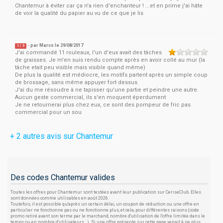
Chantemur à éviter car ça n'a rien d'enchanteur ! ...et en prime j'ai hâte
de voir la qualité du papier au vu de ce que je lis
- par
Marco
le 29/08/2017
1
/
5
J'ai commandé 11 rouleaux, l'un d'eux avait des tâches
de graisses. Je m'en suis rendu compte après en avoir collé au mur (la
tâche etait peu visible mais visible quand même)
De plus la qualité est médiocre, les motifs partent après un simple coup
de brossage, sans même appuyer fort dessus.
J'ai du me résoudre à ne tapisser qu'une partie et peindre une autre.
Aucun geste commercial, ils s'en moquent éperdument
Je ne retournerai plus chez eux, ce sont des pompeur de fric pas
commercial pour un sou
+ 2 autres avis sur Chantemur
Des codes Chantemur valides
Toutes les offres pour Chantemur sont testées avant leur publication sur CeriseClub. Elles
sont données comme utilisables en août 2026.
Toutefois, il est possible qu'après un certain délai, un coupon de réduction ou une offre en
particulier ne fonctionne pas ou ne fonctionne plus, et cela, pour différentes raisons (code
promo retiré avant son terme par le marchand, nombre d'utilisation de l'offre limitée dans le
temps ou en nombre d'utilisateurs...). Si une offre présente sur cette page venait à ne plus