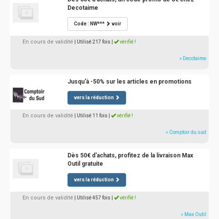
Decotaime
Code : NW***
voir
En cours de validité
| Utilisé 217 fois
|
vérifié !
» Decotaime
Jusqu'à -50% sur les articles en promotions
vers la réduction
En cours de validité
| Utilisé 11 fois
|
vérifié !
» Comptoir du sud
Dès 50€ d'achats, profitez de la livraison Max
Outil gratuite
vers la réduction
En cours de validité
| Utilisé 457 fois
|
vérifié !
» Max Outil