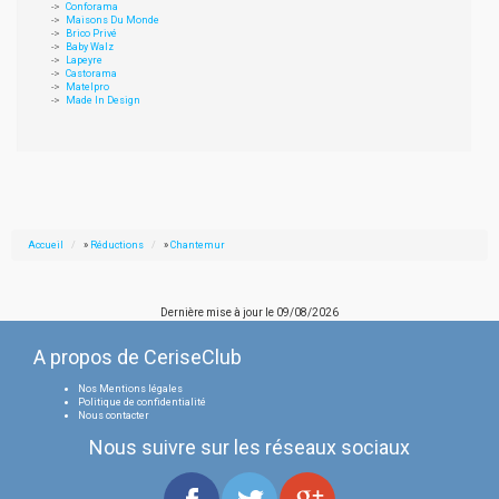
Conforama
Maisons Du Monde
Brico Privé
Baby Walz
Lapeyre
Castorama
Matelpro
Made In Design
Accueil
»
Réductions
»
Chantemur
Dernière mise à jour le
09/08/2026
A propos de CeriseClub
Nos Mentions légales
Politique de confidentialité
Nous contacter
Nous suivre sur les réseaux sociaux