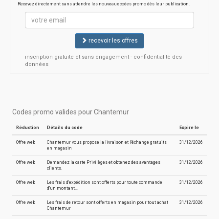
Recevez directement sans attendre les nouveaux codes promo dès leur publication.
recevoir les offres
inscription gratuite et sans engagement - confidentialité des
données
Codes promo valides pour Chantemur
Réduction
Détails du code
Expire le
Offre web
Chantemur vous propose la livraison et l'échange gratuits
31/12/2026
en magasin
Offre web
Demandez la carte Privilèges et obtenez des avantages
31/12/2026
clients.
Offre web
Les frais d'expédition sont offerts pour toute commande
31/12/2026
d'un montant…
Offre web
Les frais de retour sont offerts en magasin pour tout achat
31/12/2026
Chantemur