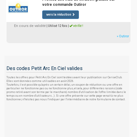
votre commande Outiror
vers la réduction
En cours de validité
| Utilisé 12 fois
|
vérifié !
» Outiror
Des codes Petit Arc En Ciel valides
Toutes les offres pour Petit Arc En Ciel sont testées avant leur publication sur CeriseClub.
Elles sont données comme utilisables en août 2026.
Toutefois, il est possible qu'après un certain délai, un coupon de réduction ou une offre en
particulier ne fonctionne pas ou ne fonctionne plus, et cela, pour différentes raisons (code
promo retiré avant son terme par le marchand, nombre d'utilisation de l'offre limitée dans le
temps ou en nombre d'utilisateurs...). Si une offre présente sur cette page venait à ne plus
fonctionner, n'hésitez pas nous l'indiquer par l'intermédiaire de notre formulaire de contact.