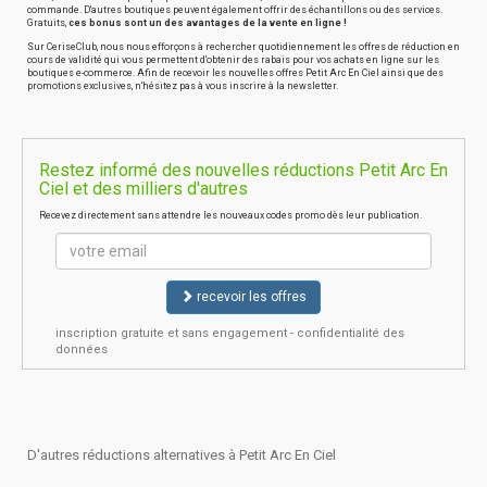
commande. D'autres boutiques peuvent également offrir des échantillons ou des services.
Gratuits,
ces bonus sont un des avantages de la vente en ligne !
Sur CeriseClub, nous nous efforçons à rechercher quotidiennement les offres de réduction en
cours de validité qui vous permettent d'obtenir des rabais pour vos achats en ligne sur les
boutiques e-commerce. Afin de recevoir les nouvelles offres Petit Arc En Ciel ainsi que des
promotions exclusives, n'hésitez pas à vous inscrire à la newsletter.
Restez informé des nouvelles réductions Petit Arc En
Ciel et des milliers d'autres
Recevez directement sans attendre les nouveaux codes promo dès leur publication.
recevoir les offres
inscription gratuite et sans engagement - confidentialité des
données
D'autres réductions alternatives à Petit Arc En Ciel