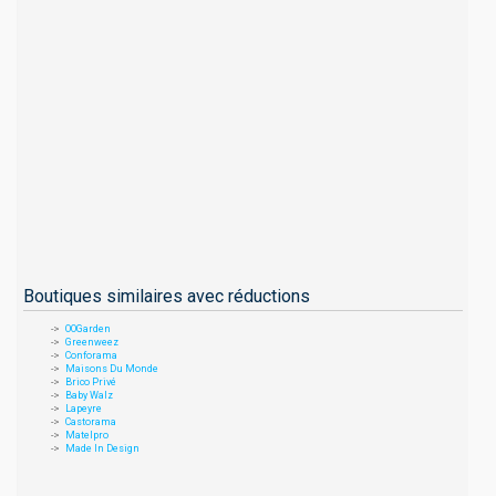
Boutiques similaires avec réductions
OOGarden
Greenweez
Conforama
Maisons Du Monde
Brico Privé
Baby Walz
Lapeyre
Castorama
Matelpro
Made In Design