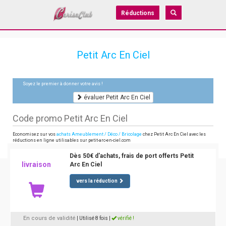
Réductions
Petit Arc En Ciel
Soyez le premier à donner votre avis !
évaluer Petit Arc En Ciel
Code promo Petit Arc En Ciel
Economisez sur vos
achats Ameublement / Déco / Bricolage
chez Petit Arc En Ciel avec les
réductions en ligne utilisables sur petit-arc-en-ciel.com
Dès 50€ d'achats, frais de port offerts Petit
livraison
Arc En Ciel
vers la réduction
En cours de validité
| Utilisé 8 fois
|
vérifié !