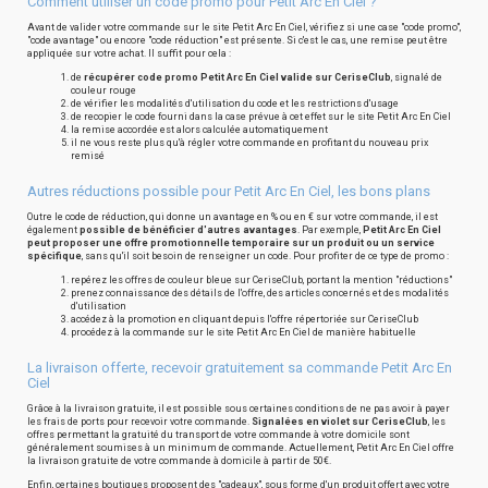
Comment utiliser un code promo pour Petit Arc En Ciel ?
Avant de valider votre commande sur le site Petit Arc En Ciel, vérifiez si une case "code promo",
"code avantage" ou encore "code réduction" est présente. Si c'est le cas, une remise peut être
appliquée sur votre achat. Il suffit pour cela :
de
récupérer code promo Petit Arc En Ciel valide sur CeriseClub
, signalé de
couleur rouge
de vérifier les modalités d'utilisation du code et les restrictions d'usage
de recopier le code fourni dans la case prévue à cet effet sur le site Petit Arc En Ciel
la remise accordée est alors calculée automatiquement
il ne vous reste plus qu'à régler votre commande en profitant du nouveau prix
remisé
Autres réductions possible pour Petit Arc En Ciel, les bons plans
Outre le code de réduction, qui donne un avantage en % ou en € sur votre commande, il est
également
possible de bénéficier d'autres avantages
. Par exemple,
Petit Arc En Ciel
peut proposer une offre promotionnelle temporaire sur un produit ou un service
spécifique
, sans qu'il soit besoin de renseigner un code. Pour profiter de ce type de promo :
repérez les offres de couleur bleue sur CeriseClub, portant la mention "réductions"
prenez connaissance des détails de l'offre, des articles concernés et des modalités
d'utilisation
accédez à la promotion en cliquant depuis l'offre répertoriée sur CeriseClub
procédez à la commande sur le site Petit Arc En Ciel de manière habituelle
La livraison offerte, recevoir gratuitement sa commande Petit Arc En
Ciel
Grâce à la livraison gratuite, il est possible sous certaines conditions de ne pas avoir à payer
les frais de ports pour recevoir votre commande.
Signalées en violet sur CeriseClub
, les
offres permettant la gratuité du transport de votre commande à votre domicile sont
généralement soumises à un minimum de commande. Actuellement, Petit Arc En Ciel offre
la livraison gratuite de votre commande à domicile à partir de 50€.
Enfin, certaines boutiques proposent des "cadeaux", sous forme d'un produit offert avec votre