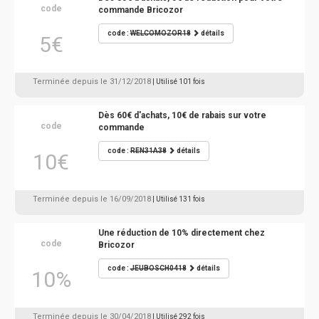
code
commande Bricozor
code :
WELCOMOZOR18
détails
5€
Terminée depuis le 31/12/2018
| Utilisé 101 fois
Dès 60€ d'achats, 10€ de rabais sur votre
code
commande
code :
REN31A38
détails
10€
Terminée depuis le 16/09/2018
| Utilisé 131 fois
Une réduction de 10% directement chez
code
Bricozor
code :
JEUBOSCH0418
détails
10%
Terminée depuis le 30/04/2018
| Utilisé 292 fois