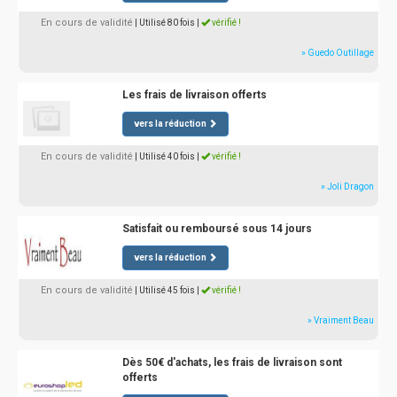
En cours de validité
| Utilisé 80 fois
|
vérifié !
» Guedo Outillage
Les frais de livraison offerts
vers la réduction
En cours de validité
| Utilisé 40 fois
|
vérifié !
» Joli Dragon
Satisfait ou remboursé sous 14 jours
vers la réduction
En cours de validité
| Utilisé 45 fois
|
vérifié !
» Vraiment Beau
Dès 50€ d'achats, les frais de livraison sont
offerts