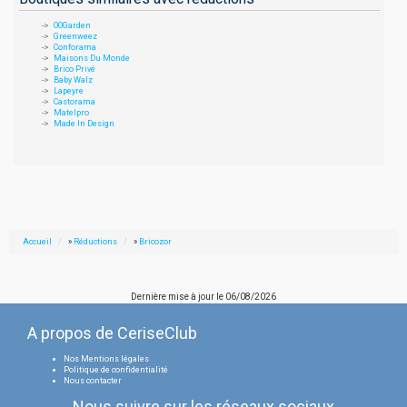
OOGarden
Greenweez
Conforama
Maisons Du Monde
Brico Privé
Baby Walz
Lapeyre
Castorama
Matelpro
Made In Design
Accueil
»
Réductions
»
Bricozor
Dernière mise à jour le
06/08/2026
A propos de CeriseClub
Nos Mentions légales
Politique de confidentialité
Nous contacter
Nous suivre sur les réseaux sociaux