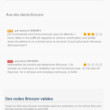
Avis des clients Bricozor
- par
marie
le 19/09/2015
3
/
5
j'ai commandé une tronçonneuse que j'ai attendu 1
mois. Mais il m'a suffit de rappeler le service client (avec une petite
dose de patience on y arrive) pour la recevoir 5 jours plus tard; Heureux
dénouement !!
- par
lulu
le 23/10/2014
1
/
5
impossible de joindre par téléphone Bricozor. J'ai
envoyé un mail pour un radiateur qui ne fonctionne pas. Je n'ai pas de
réponse. Ce n est pas une boutique sérieuse, à éviter.
Des codes Bricozor valides
Toutes les offres pour Bricozor sont testées avant leur publication sur CeriseClub. Elles sont
données comme utilisables en août 2026.