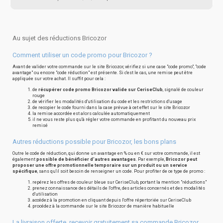
Au sujet des réductions Bricozor
Comment utiliser un code promo pour Bricozor ?
Avant de valider votre commande sur le site Bricozor, vérifiez si une case "code promo", "code
avantage" ou encore "code réduction" est présente. Si c'est le cas, une remise peut être
appliquée sur votre achat. Il suffit pour cela :
de
récupérer code promo Bricozor valide sur CeriseClub
, signalé de couleur
rouge
de vérifier les modalités d'utilisation du code et les restrictions d'usage
de recopier le code fourni dans la case prévue à cet effet sur le site Bricozor
la remise accordée est alors calculée automatiquement
il ne vous reste plus qu'à régler votre commande en profitant du nouveau prix
remisé
Autres réductions possible pour Bricozor, les bons plans
Outre le code de réduction, qui donne un avantage en % ou en € sur votre commande, il est
également
possible de bénéficier d'autres avantages
. Par exemple,
Bricozor peut
proposer une offre promotionnelle temporaire sur un produit ou un service
spécifique
, sans qu'il soit besoin de renseigner un code. Pour profiter de ce type de promo :
repérez les offres de couleur bleue sur CeriseClub, portant la mention "réductions"
prenez connaissance des détails de l'offre, des articles concernés et des modalités
d'utilisation
accédez à la promotion en cliquant depuis l'offre répertoriée sur CeriseClub
procédez à la commande sur le site Bricozor de manière habituelle
La livraison offerte, recevoir gratuitement sa commande Bricozor