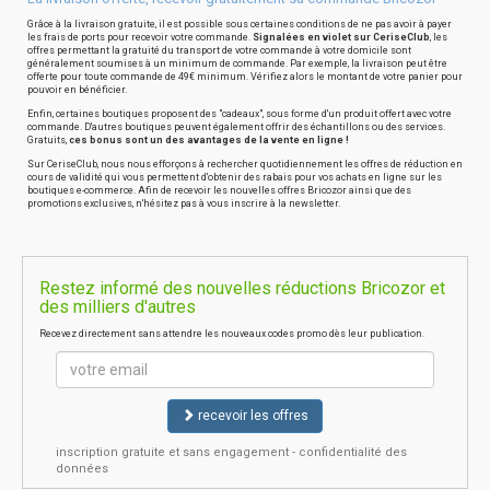
Grâce à la livraison gratuite, il est possible sous certaines conditions de ne pas avoir à payer
les frais de ports pour recevoir votre commande.
Signalées en violet sur CeriseClub
, les
offres permettant la gratuité du transport de votre commande à votre domicile sont
généralement soumises à un minimum de commande. Par exemple, la livraison peut être
offerte pour toute commande de 49€ minimum. Vérifiez alors le montant de votre panier pour
pouvoir en bénéficier.
Enfin, certaines boutiques proposent des "cadeaux", sous forme d'un produit offert avec votre
commande. D'autres boutiques peuvent également offrir des échantillons ou des services.
Gratuits,
ces bonus sont un des avantages de la vente en ligne !
Sur CeriseClub, nous nous efforçons à rechercher quotidiennement les offres de réduction en
cours de validité qui vous permettent d'obtenir des rabais pour vos achats en ligne sur les
boutiques e-commerce. Afin de recevoir les nouvelles offres Bricozor ainsi que des
promotions exclusives, n'hésitez pas à vous inscrire à la newsletter.
Restez informé des nouvelles réductions Bricozor et
des milliers d'autres
Recevez directement sans attendre les nouveaux codes promo dès leur publication.
recevoir les offres
inscription gratuite et sans engagement - confidentialité des
données