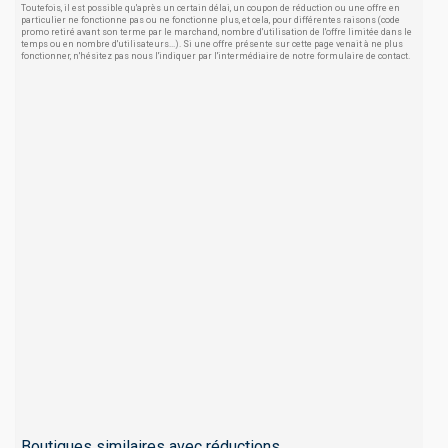
Toutefois, il est possible qu'après un certain délai, un coupon de réduction ou une offre en
particulier ne fonctionne pas ou ne fonctionne plus, et cela, pour différentes raisons (code
promo retiré avant son terme par le marchand, nombre d'utilisation de l'offre limitée dans le
temps ou en nombre d'utilisateurs...). Si une offre présente sur cette page venait à ne plus
fonctionner, n'hésitez pas nous l'indiquer par l'intermédiaire de notre formulaire de contact.
Boutiques similaires avec réductions