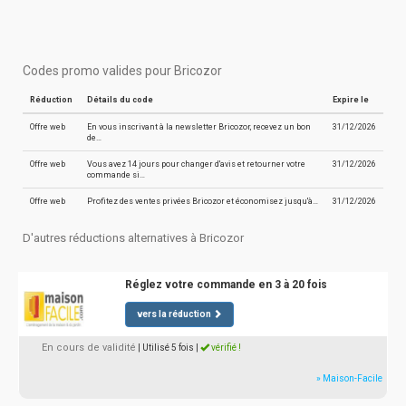
Codes promo valides pour Bricozor
Réduction
Détails du code
Expire le
Offre web
En vous inscrivant à la newsletter Bricozor, recevez un bon
31/12/2026
de…
Offre web
Vous avez 14 jours pour changer d'avis et retourner votre
31/12/2026
commande si…
Offre web
Profitez des ventes privées Bricozor et économisez jusqu'à…
31/12/2026
D'autres réductions alternatives à Bricozor
Réglez votre commande en 3 à 20 fois
vers la réduction
En cours de validité
| Utilisé 5 fois
|
vérifié !
» Maison-Facile