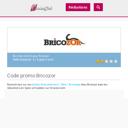
Réductions
Avis des clients pour
Bricozor
Note moyenne :
2
/
5
pour
2
avis
Code promo Bricozor
Economisez sur vos
achats Ameublement / Déco / Bricolage
chez Bricozor avec les
réductions en ligne utilisables sur bricozor.com