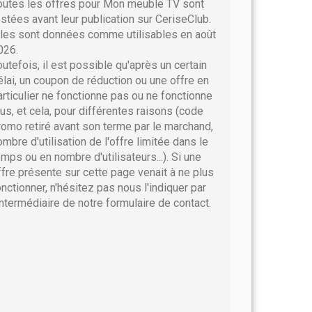
outes les offres pour Mon meuble TV sont
estées avant leur publication sur CeriseClub.
lles sont données comme utilisables en août
026.
outefois, il est possible qu'après un certain
élai, un coupon de réduction ou une offre en
articulier ne fonctionne pas ou ne fonctionne
lus, et cela, pour différentes raisons (code
romo retiré avant son terme par le marchand,
ombre d'utilisation de l'offre limitée dans le
emps ou en nombre d'utilisateurs...). Si une
ffre présente sur cette page venait à ne plus
onctionner, n'hésitez pas nous l'indiquer par
'intermédiaire de notre formulaire de contact.