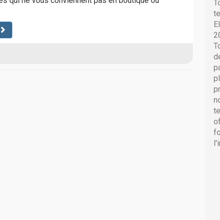
cles qui ne vous conviennent pas en boutique ou
T
t
E
2
T
d
p
p
p
n
t
o
f
l