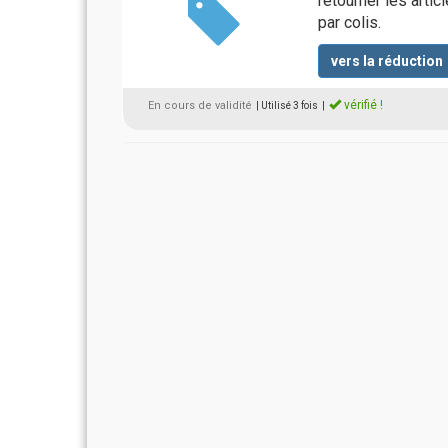
retourner les arti
par colis.
vers la réduction
vérifié !
En cours de validité
| Utilisé 3 fois
|