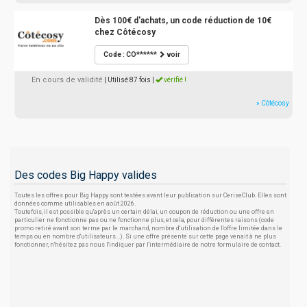
Dès 100€ d'achats, un code réduction de 10€
chez Côtécosy
Code : CO******
voir
En cours de validité
| Utilisé 87 fois
|
vérifié !
» Côtécosy
Des codes Big Happy valides
Toutes les offres pour Big Happy sont testées avant leur publication sur CeriseClub. Elles sont
données comme utilisables en août 2026.
Toutefois, il est possible qu'après un certain délai, un coupon de réduction ou une offre en
particulier ne fonctionne pas ou ne fonctionne plus, et cela, pour différentes raisons (code
promo retiré avant son terme par le marchand, nombre d'utilisation de l'offre limitée dans le
temps ou en nombre d'utilisateurs...). Si une offre présente sur cette page venait à ne plus
fonctionner, n'hésitez pas nous l'indiquer par l'intermédiaire de notre formulaire de contact.