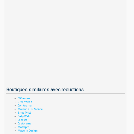
Boutiques similaires avec réductions
OOGarden
Greenweez
Conforama
Maisons Du Monde
Brico Privé
Baby Walz
Lapeyre
Castorama
Matelpro
Made In Design