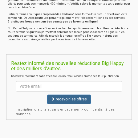
généralement soumises à un minimum de commande. Par exemple, la livraison peut être
offerte pour toute commande de 49€ minimum. Vérifiez alors le montant de votre panier pour
pouvoir en bénéficier.
Enfin, certaines boutiques proposent des "cadeaux", sous forme d'un produit offert avec votre
commande. D'autres boutiques peuvent également offrir des échantillons ou des services.
Gratuits,
ces bonus sont un des avantages de la vente en ligne !
Sur CeriseClub, nous nous efforçons à rechercher quotidiennement les offres de réduction en
cours de validité qui vous permettent d'obtenir des rabais pour vos achats en ligne sur les
boutiques e-commerce. Afin de recevoir les nouvelles offres Big Happy ainsi que des
promotions exclusives, n'hésitez pas à vous inscrire à la newsletter.
Restez informé des nouvelles réductions Big Happy
et des milliers d'autres
Recevez directement sans attendre les nouveaux codes promo dès leur publication.
recevoir les offres
inscription gratuite et sans engagement - confidentialité des
données