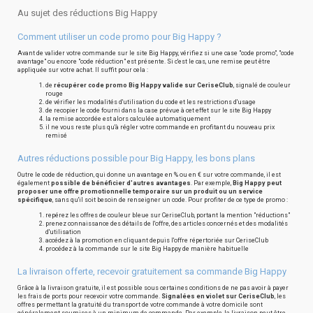
Au sujet des réductions Big Happy
Comment utiliser un code promo pour Big Happy ?
Avant de valider votre commande sur le site Big Happy, vérifiez si une case "code promo", "code
avantage" ou encore "code réduction" est présente. Si c'est le cas, une remise peut être
appliquée sur votre achat. Il suffit pour cela :
de
récupérer code promo Big Happy valide sur CeriseClub
, signalé de couleur
rouge
de vérifier les modalités d'utilisation du code et les restrictions d'usage
de recopier le code fourni dans la case prévue à cet effet sur le site Big Happy
la remise accordée est alors calculée automatiquement
il ne vous reste plus qu'à régler votre commande en profitant du nouveau prix
remisé
Autres réductions possible pour Big Happy, les bons plans
Outre le code de réduction, qui donne un avantage en % ou en € sur votre commande, il est
également
possible de bénéficier d'autres avantages
. Par exemple,
Big Happy peut
proposer une offre promotionnelle temporaire sur un produit ou un service
spécifique
, sans qu'il soit besoin de renseigner un code. Pour profiter de ce type de promo :
repérez les offres de couleur bleue sur CeriseClub, portant la mention "réductions"
prenez connaissance des détails de l'offre, des articles concernés et des modalités
d'utilisation
accédez à la promotion en cliquant depuis l'offre répertoriée sur CeriseClub
procédez à la commande sur le site Big Happy de manière habituelle
La livraison offerte, recevoir gratuitement sa commande Big Happy
Grâce à la livraison gratuite, il est possible sous certaines conditions de ne pas avoir à payer
les frais de ports pour recevoir votre commande.
Signalées en violet sur CeriseClub
, les
offres permettant la gratuité du transport de votre commande à votre domicile sont