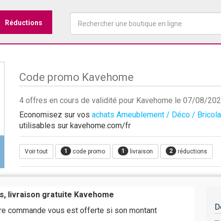
Réductions
Code promo Kavehome
4 offres en cours de validité pour Kavehome le 07/08/20
Economisez sur vos
achats Ameublement / Déco / Bricol
utilisables sur kavehome.com/fr
1
1
2
Voir tout
code promo
livraison
réductions
s, livraison gratuite Kavehome
D
tre commande vous est offerte si son montant