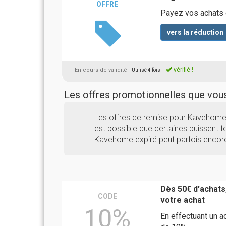
OFFRE
Payez vos achats 
vers la réduction
vérifié !
En cours de validité
| Utilisé 4 fois
|
Les offres promotionnelles que vo
Les offres de remise pour Kavehome 
est possible que certaines puissent to
Kavehome expiré peut parfois encore
Dès 50€ d'achats
CODE
votre achat
10%
En effectuant un a