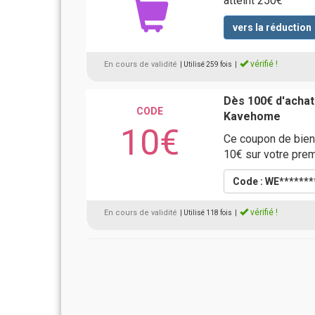
atteint 250€
vers la réduction
vérifié !
En cours de validité
| Utilisé 259 fois
|
Dès 100€ d'achat
CODE
Kavehome
10€
Ce coupon de bien
10€ sur votre pre
Code : WE*******
vérifié !
En cours de validité
| Utilisé 118 fois
|