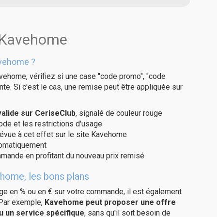
s Kavehome
avehome ?
vehome, vérifiez si une case "code promo", "code
te. Si c'est le cas, une remise peut être appliquée sur
lide sur CeriseClub
, signalé de couleur rouge
code et les restrictions d'usage
révue à cet effet sur le site Kavehome
utomatiquement
ommande en profitant du nouveau prix remisé
ehome, les bons plans
age en % ou en € sur votre commande, il est également
 Par exemple,
Kavehome peut proposer une offre
u un service spécifique
, sans qu'il soit besoin de