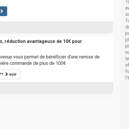
T
a
s
T
d
p
p
s, réduction avantageuse de 10€ pour
p
n
venue vous permet de bénéficier d'une remise de
t
mière commande de plus de 100€
o
f
**
voir
l