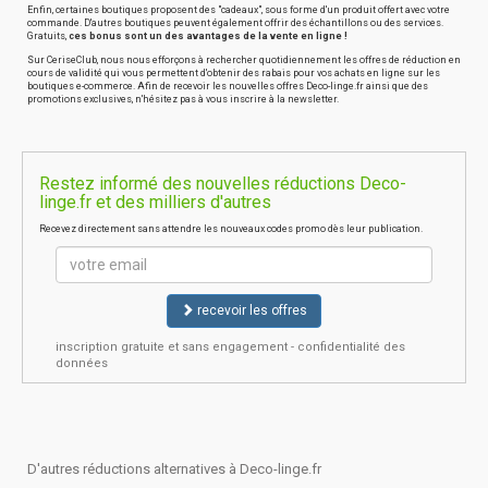
Enfin, certaines boutiques proposent des "cadeaux", sous forme d'un produit offert avec votre
commande. D'autres boutiques peuvent également offrir des échantillons ou des services.
Gratuits,
ces bonus sont un des avantages de la vente en ligne !
Sur CeriseClub, nous nous efforçons à rechercher quotidiennement les offres de réduction en
cours de validité qui vous permettent d'obtenir des rabais pour vos achats en ligne sur les
boutiques e-commerce. Afin de recevoir les nouvelles offres Deco-linge.fr ainsi que des
promotions exclusives, n'hésitez pas à vous inscrire à la newsletter.
Restez informé des nouvelles réductions Deco-
linge.fr et des milliers d'autres
Recevez directement sans attendre les nouveaux codes promo dès leur publication.
recevoir les offres
inscription gratuite et sans engagement - confidentialité des
données
D'autres réductions alternatives à Deco-linge.fr