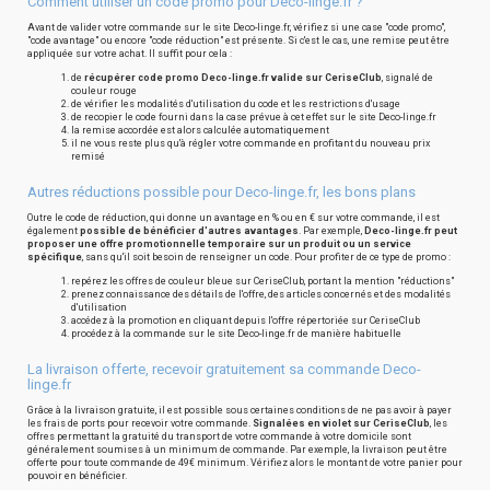
Comment utiliser un code promo pour Deco-linge.fr ?
Avant de valider votre commande sur le site Deco-linge.fr, vérifiez si une case "code promo",
"code avantage" ou encore "code réduction" est présente. Si c'est le cas, une remise peut être
appliquée sur votre achat. Il suffit pour cela :
de
récupérer code promo Deco-linge.fr valide sur CeriseClub
, signalé de
couleur rouge
de vérifier les modalités d'utilisation du code et les restrictions d'usage
de recopier le code fourni dans la case prévue à cet effet sur le site Deco-linge.fr
la remise accordée est alors calculée automatiquement
il ne vous reste plus qu'à régler votre commande en profitant du nouveau prix
remisé
Autres réductions possible pour Deco-linge.fr, les bons plans
Outre le code de réduction, qui donne un avantage en % ou en € sur votre commande, il est
également
possible de bénéficier d'autres avantages
. Par exemple,
Deco-linge.fr peut
proposer une offre promotionnelle temporaire sur un produit ou un service
spécifique
, sans qu'il soit besoin de renseigner un code. Pour profiter de ce type de promo :
repérez les offres de couleur bleue sur CeriseClub, portant la mention "réductions"
prenez connaissance des détails de l'offre, des articles concernés et des modalités
d'utilisation
accédez à la promotion en cliquant depuis l'offre répertoriée sur CeriseClub
procédez à la commande sur le site Deco-linge.fr de manière habituelle
La livraison offerte, recevoir gratuitement sa commande Deco-
linge.fr
Grâce à la livraison gratuite, il est possible sous certaines conditions de ne pas avoir à payer
les frais de ports pour recevoir votre commande.
Signalées en violet sur CeriseClub
, les
offres permettant la gratuité du transport de votre commande à votre domicile sont
généralement soumises à un minimum de commande. Par exemple, la livraison peut être
offerte pour toute commande de 49€ minimum. Vérifiez alors le montant de votre panier pour
pouvoir en bénéficier.