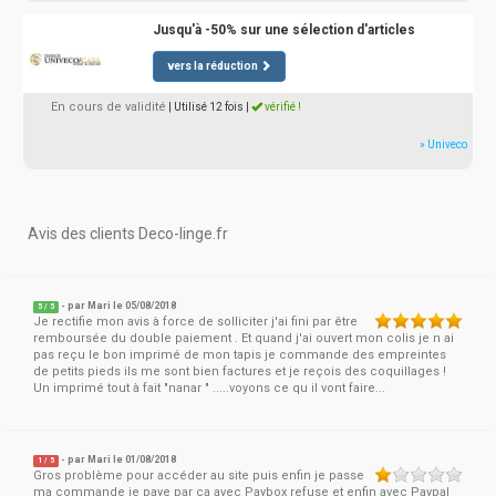
Jusqu'à -50% sur une sélection d'articles
vers la réduction
En cours de validité
| Utilisé 12 fois
|
vérifié !
» Univeco
Avis des clients Deco-linge.fr
- par
Mari
le 05/08/2018
5
/
5
Je rectifie mon avis à force de solliciter j'ai fini par être
remboursée du double paiement . Et quand j'ai ouvert mon colis je n ai
pas reçu le bon imprimé de mon tapis je commande des empreintes
de petits pieds ils me sont bien factures et je reçois des coquillages !
Un imprimé tout à fait "nanar " .....voyons ce qu il vont faire...
- par
Mari
le 01/08/2018
1
/
5
Gros problème pour accéder au site puis enfin je passe
ma commande je paye par ça avec Paybox refuse et enfin avec Paypal