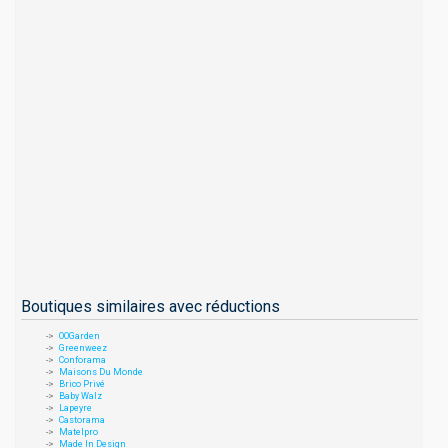
Boutiques similaires avec réductions
OOGarden
Greenweez
Conforama
Maisons Du Monde
Brico Privé
Baby Walz
Lapeyre
Castorama
Matelpro
Made In Design