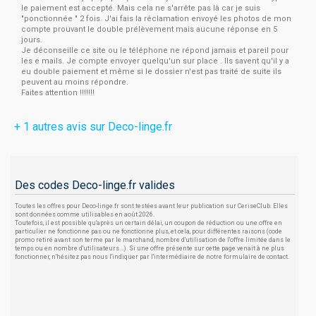
le paiement est accepté. Mais cela ne s'arrête pas là car je suis
"ponctionnée " 2 fois. J'ai fais la réclamation envoyé les photos de mon
compte prouvant le double prélèvement mais aucune réponse en 5
jours.
Je déconseille ce site ou le téléphone ne répond jamais et pareil pour
les e mails. Je compte envoyer quelqu'un sur place . Ils savent qu'il y a
eu double paiement et même si le dossier n'est pas traité de suite ils
peuvent au moins répondre.
Faites attention !!!!!!!
+ 1 autres avis sur Deco-linge.fr
Des codes Deco-linge.fr valides
Toutes les offres pour Deco-linge.fr sont testées avant leur publication sur CeriseClub. Elles
sont données comme utilisables en août 2026.
Toutefois, il est possible qu'après un certain délai, un coupon de réduction ou une offre en
particulier ne fonctionne pas ou ne fonctionne plus, et cela, pour différentes raisons (code
promo retiré avant son terme par le marchand, nombre d'utilisation de l'offre limitée dans le
temps ou en nombre d'utilisateurs...). Si une offre présente sur cette page venait à ne plus
fonctionner, n'hésitez pas nous l'indiquer par l'intermédiaire de notre formulaire de contact.