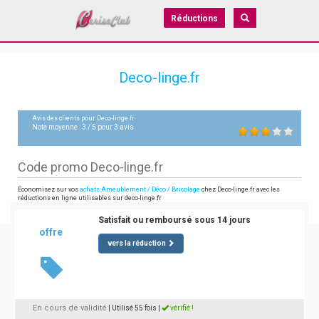
Réductions
Deco-linge.fr
Avis des clients pour
Deco-linge.fr
Note moyenne :
3
/
5
pour
3
avis
Code promo Deco-linge.fr
Economisez sur vos
achats Ameublement / Déco / Bricolage
chez Deco-linge.fr avec les
réductions en ligne utilisables sur deco-linge.fr
Satisfait ou remboursé sous 14 jours
offre
vers la réduction
En cours de validité
| Utilisé 55 fois
|
vérifié !