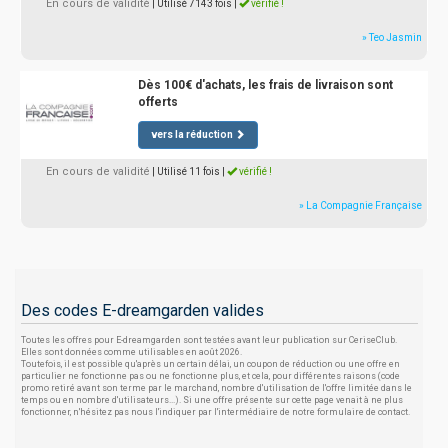
En cours de validité
| Utilisé 7143 fois
|
vérifié !
» Teo Jasmin
Dès 100€ d'achats, les frais de livraison sont
offerts
vers la réduction
En cours de validité
| Utilisé 11 fois
|
vérifié !
» La Compagnie Française
Des codes E-dreamgarden valides
Toutes les offres pour E-dreamgarden sont testées avant leur publication sur CeriseClub.
Elles sont données comme utilisables en août 2026.
Toutefois, il est possible qu'après un certain délai, un coupon de réduction ou une offre en
particulier ne fonctionne pas ou ne fonctionne plus, et cela, pour différentes raisons (code
promo retiré avant son terme par le marchand, nombre d'utilisation de l'offre limitée dans le
temps ou en nombre d'utilisateurs...). Si une offre présente sur cette page venait à ne plus
fonctionner, n'hésitez pas nous l'indiquer par l'intermédiaire de notre formulaire de contact.