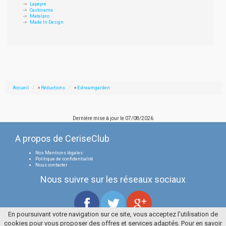
Lapeyre
Castorama
Matelpro
Made In Design
Accueil
»
Réductions
»
E-dreamgarden
Dernière mise à jour le
07/08/2026
A propos de CeriseClub
Nos Mentions légales
Politique de confidentialité
Nous contacter
Nous suivre sur les réseaux sociaux
En poursuivant votre navigation sur ce site, vous acceptez l'utilisation de
cookies pour vous proposer des offres et services adaptés. Pour en savoir
Tous droits réservés