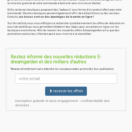
la livraison gratuite de votre commande à domicile sans minimum d'achat
Enfin, certaines boutiques proposent des "cadeaux", sous forme d'un produit offert avec votre
commande. D'autres boutiques peuvent également offrir des échantillons ou des services.
Gratuits,
ces bonus sont un des avantages de la vente en ligne !
Sur CeriseClub, nous nous efforçons à rechercher quotidiennement les offres de réduction en
cours de validité qui vous permettent d'obtenir des rabais pour vos achats en ligne sur les
boutiques e-commerce. Afin de recevoir les nouvelles offres E-dreamgarden ainsi que des
promotions exclusives, n'hésitez pas à vous inscrire à la newsletter.
Restez informé des nouvelles réductions E-
dreamgarden et des milliers d'autres
Recevez directement sans attendre les nouveaux codes promo dès leur publication.
recevoir les offres
inscription gratuite et sans engagement - confidentialité des
données