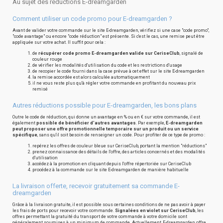
Au sujet des réductions E-dreamgarden
Comment utiliser un code promo pour E-dreamgarden ?
Avant de valider votre commande sur le site E-dreamgarden, vérifiez si une case "code promo",
"code avantage" ou encore "code réduction" est présente. Si c'est le cas, une remise peut être
appliquée sur votre achat. Il suffit pour cela :
de
récupérer code promo E-dreamgarden valide sur CeriseClub
, signalé de
couleur rouge
de vérifier les modalités d'utilisation du code et les restrictions d'usage
de recopier le code fourni dans la case prévue à cet effet sur le site E-dreamgarden
la remise accordée est alors calculée automatiquement
il ne vous reste plus qu'à régler votre commande en profitant du nouveau prix
remisé
Autres réductions possible pour E-dreamgarden, les bons plans
Outre le code de réduction, qui donne un avantage en % ou en € sur votre commande, il est
également
possible de bénéficier d'autres avantages
. Par exemple,
E-dreamgarden
peut proposer une offre promotionnelle temporaire sur un produit ou un service
spécifique
, sans qu'il soit besoin de renseigner un code. Pour profiter de ce type de promo :
repérez les offres de couleur bleue sur CeriseClub, portant la mention "réductions"
prenez connaissance des détails de l'offre, des articles concernés et des modalités
d'utilisation
accédez à la promotion en cliquant depuis l'offre répertoriée sur CeriseClub
procédez à la commande sur le site E-dreamgarden de manière habituelle
La livraison offerte, recevoir gratuitement sa commande E-
dreamgarden
Grâce à la livraison gratuite, il est possible sous certaines conditions de ne pas avoir à payer
les frais de ports pour recevoir votre commande.
Signalées en violet sur CeriseClub
, les
offres permettant la gratuité du transport de votre commande à votre domicile sont
généralement soumises à un minimum de commande. Actuellement, E-dreamgarden offre