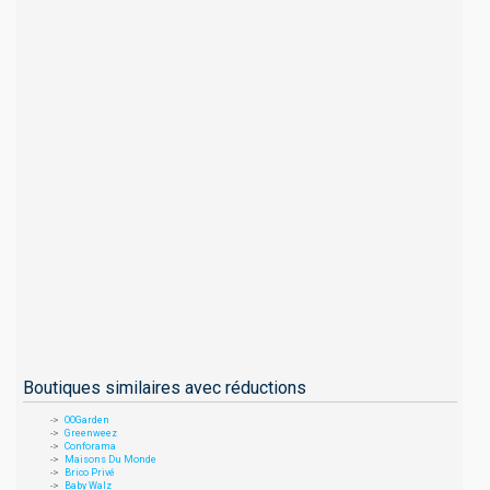
Boutiques similaires avec réductions
OOGarden
Greenweez
Conforama
Maisons Du Monde
Brico Privé
Baby Walz