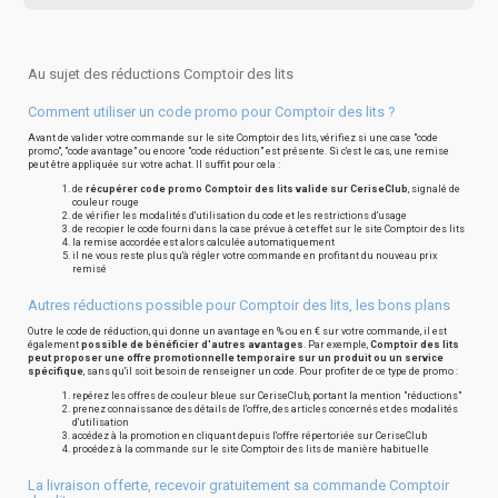
Au sujet des réductions Comptoir des lits
Comment utiliser un code promo pour Comptoir des lits ?
Avant de valider votre commande sur le site Comptoir des lits, vérifiez si une case "code
promo", "code avantage" ou encore "code réduction" est présente. Si c'est le cas, une remise
peut être appliquée sur votre achat. Il suffit pour cela :
de
récupérer code promo Comptoir des lits valide sur CeriseClub
, signalé de
couleur rouge
de vérifier les modalités d'utilisation du code et les restrictions d'usage
de recopier le code fourni dans la case prévue à cet effet sur le site Comptoir des lits
la remise accordée est alors calculée automatiquement
il ne vous reste plus qu'à régler votre commande en profitant du nouveau prix
remisé
Autres réductions possible pour Comptoir des lits, les bons plans
Outre le code de réduction, qui donne un avantage en % ou en € sur votre commande, il est
également
possible de bénéficier d'autres avantages
. Par exemple,
Comptoir des lits
peut proposer une offre promotionnelle temporaire sur un produit ou un service
spécifique
, sans qu'il soit besoin de renseigner un code. Pour profiter de ce type de promo :
repérez les offres de couleur bleue sur CeriseClub, portant la mention "réductions"
prenez connaissance des détails de l'offre, des articles concernés et des modalités
d'utilisation
accédez à la promotion en cliquant depuis l'offre répertoriée sur CeriseClub
procédez à la commande sur le site Comptoir des lits de manière habituelle
La livraison offerte, recevoir gratuitement sa commande Comptoir