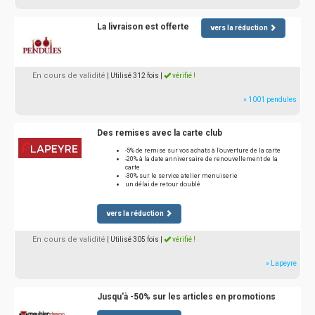
La livraison est offerte
vers la réduction
En cours de validité
| Utilisé 312 fois
|
vérifié !
» 1001 pendules
Des remises avec la carte club
-5% de remise sur vos achats à l'ouverture de la carte
-20% à la date anniversaire de renouvellement de la
carte
-30% sur le service atelier menuiserie
un délai de retour doublé
vers la réduction
En cours de validité
| Utilisé 305 fois
|
vérifié !
» Lapeyre
Jusqu'à -50% sur les articles en promotions