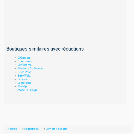
Boutiques similaires avec réductions
OOGarden
Greenweez
Conforama
Maisons Du Monde
Brico Privé
Baby Walz
Lapeyre
Castorama
Matelpro
Made In Design
Accueil
»
Réductions
»
Comptoir des lits