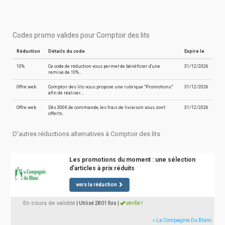
Codes promo valides pour Comptoir des lits
Réduction
Détails du code
Expire le
10%
Ce code de réduction vous permet de bénéficier d'une
31/12/2026
remise de 10%…
Offre web
Comptoir des lits vous propose une rubrique "Promotions"
31/12/2026
afin de réaliser…
Offre web
Dès 300€ de commande, les frais de livraison vous sont
31/12/2026
offerts.
D'autres réductions alternatives à Comptoir des lits
Les promotions du moment : une sélection
d'articles à prix réduits
vers la réduction
En cours de validité
| Utilisé 2801 fois
|
vérifié !
» La Compagnie Du Blanc