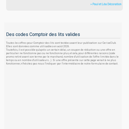
» Paul et Léa Décoration
Des codes Comptoir des lits valides
Toutes les offres pour Comptoir des lits sont testées avant leur publication sur CeriseClub.
Elles sont données comme utilisables en août 2026.
Toutefois, il est possible qu'après un certain délai, un coupon de réduction ou une offre en
particulier ne fonctionne pas ou ne fonctionne plus, et cela, pour différentes raisons (code
promo retiré avant son terme par le marchand, nombre d'utilisation de l'offre limitée dans le
temps ou en nombre d'utilisateurs...). Si une offre présente sur cette page venait à ne plus
fonctionner, n'hésitez pas nous l'indiquer par l'intermédiaire de notre formulaire de contact.