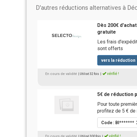
D'autres réductions alternatives à Dé
Dès 200€ d'achats
gratuite
Les frais d'expéd
sont offerts
vers la réduction
vérifié !
En cours de validité
| Utilisé 32 fois
|
5€ de réduction
Pour toute premiè
profitez de 5 € d
Code : BI*******
vérifié !
En cours de validité
| Utilisé 300 fois
|