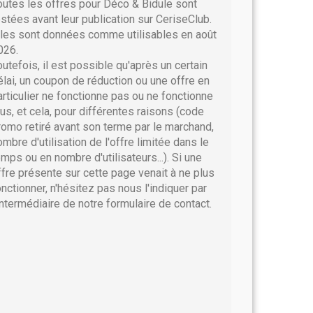
outes les offres pour Déco & Bidule sont
estées avant leur publication sur CeriseClub.
lles sont données comme utilisables en août
026.
outefois, il est possible qu'après un certain
élai, un coupon de réduction ou une offre en
articulier ne fonctionne pas ou ne fonctionne
lus, et cela, pour différentes raisons (code
romo retiré avant son terme par le marchand,
ombre d'utilisation de l'offre limitée dans le
emps ou en nombre d'utilisateurs...). Si une
ffre présente sur cette page venait à ne plus
onctionner, n'hésitez pas nous l'indiquer par
'intermédiaire de notre formulaire de contact.