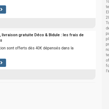
T
t
E
2
T
d
p
 livraison gratuite Déco & Bidule : les frais de
p
ts
p
tion sont offerts dès 40€ dépensés dans la
n
t
o
f
l