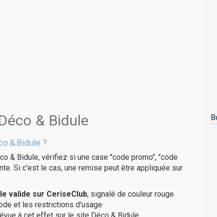
 Déco & Bidule
B
o & Bidule ?
co & Bidule, vérifiez si une case "code promo", "code
te. Si c'est le cas, une remise peut être appliquée sur
e valide sur CeriseClub
, signalé de couleur rouge
code et les restrictions d'usage
évue à cet effet sur le site Déco & Bidule