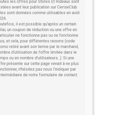
outes les offres pour Stores Et Rideaux sont
estées avant leur publication sur CeriseClub.
lles sont données comme utilisables en août
026.
outefois, il est possible qu'après un certain
élai, un coupon de réduction ou une offre en
articulier ne fonctionne pas ou ne fonctionne
lus, et cela, pour différentes raisons (code
romo retiré avant son terme par le marchand,
ombre d'utilisation de l'offre limitée dans le
emps ou en nombre d'utilisateurs...). Si une
ffre présente sur cette page venait à ne plus
onctionner, n'hésitez pas nous l'indiquer par
'intermédiaire de notre formulaire de contact.