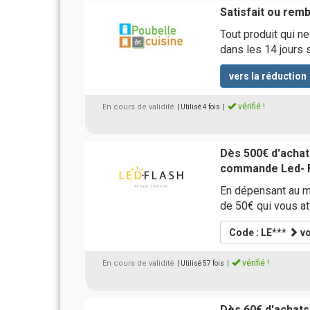
Satisfait ou rem
Tout produit qui n
dans les 14 jours s
vers la réduction
vérifié !
En cours de validité
| Utilisé 4 fois
|
Dès 500€ d'achats
commande Led- 
En dépensant au mo
de 50€ qui vous a
Code : LE***
vo
vérifié !
En cours de validité
| Utilisé 57 fois
|
Dès 60€ d'achats,