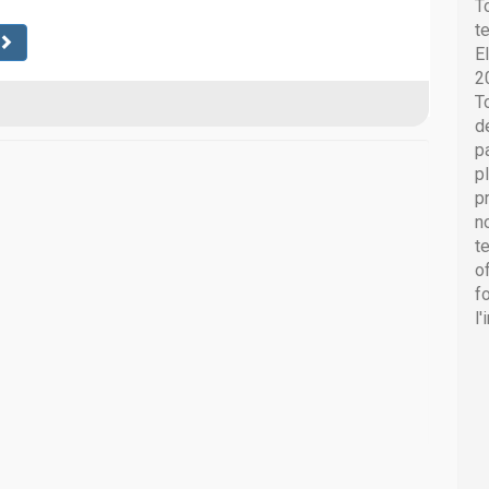
T
t
E
2
T
d
p
p
p
n
t
o
f
l