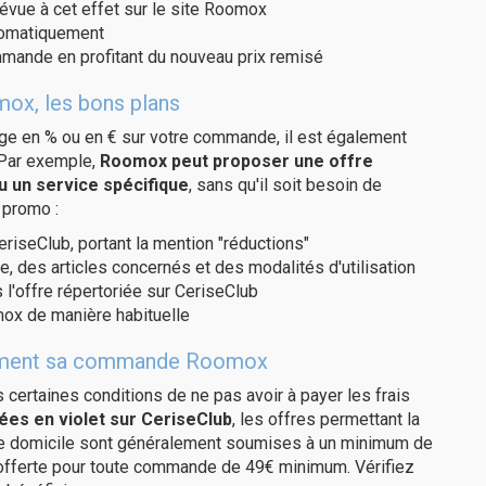
révue à cet effet sur le site Roomox
utomatiquement
ommande en profitant du nouveau prix remisé
mox, les bons plans
age en % ou en € sur votre commande, il est également
 Par exemple,
Roomox peut proposer une offre
u un service spécifique
, sans qu'il soit besoin de
 promo :
eriseClub, portant la mention "réductions"
e, des articles concernés et des modalités d'utilisation
 l'offre répertoriée sur CeriseClub
ox de manière habituelle
uitement sa commande Roomox
us certaines conditions de ne pas avoir à payer les frais
ées en violet sur CeriseClub
, les offres permettant la
tre domicile sont généralement soumises à un minimum de
 offerte pour toute commande de 49€ minimum. Vérifiez