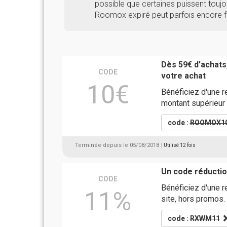
possible que certaines puissent toujou
Roomox expiré peut parfois encore f
Dès 59€ d'achats
CODE
votre achat
10€
Bénéficiez d'une 
montant supérieur
code :
ROOMOX1
Terminée depuis le 05/08/2018
| Utilisé 12 fois
Un code réducti
CODE
Bénéficiez d'une 
11%
site, hors promos. 
code :
RXWM11