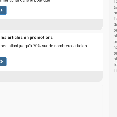
emier achat dans la boutique
T
a
s
T
d
p
p
 les articles en promotions
p
ses allant jusqu'à 70% sur de nombreux articles
n
t
o
f
l