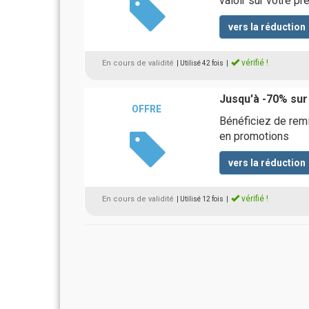
valoir sur votre pr
vers la réduction
vérifié !
En cours de validité
| Utilisé 42 fois
|
Jusqu'à -70% sur
OFFRE
Bénéficiez de remi
en promotions
vers la réduction
vérifié !
En cours de validité
| Utilisé 12 fois
|