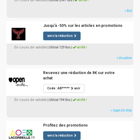
En cours de validité
| Utilisé 5347 fois
|
vérifié !
» But
Jusqu'à -50% sur les articles en promotions
vers la réduction
En cours de validité
| Utilisé 129 fois
|
vérifié !
» Visublim
Recevez une réduction de 8€ sur votre
achat
Code : AB*****
voir
En cours de validité
| Utilisé 194 fois
|
vérifié !
» Open En Ville
Profitez des promotions
vers la réduction