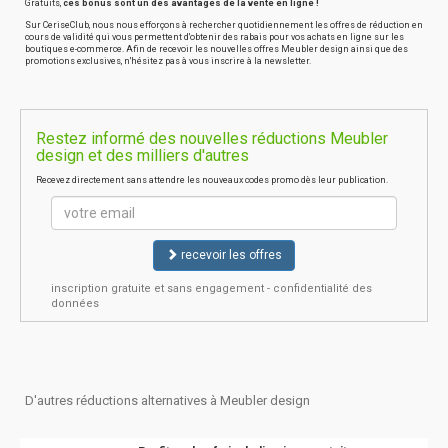
Gratuits,
ces bonus sont un des avantages de la vente en ligne !
Sur CeriseClub, nous nous efforçons à rechercher quotidiennement les offres de réduction en
cours de validité qui vous permettent d'obtenir des rabais pour vos achats en ligne sur les
boutiques e-commerce. Afin de recevoir les nouvelles offres Meubler design ainsi que des
promotions exclusives, n'hésitez pas à vous inscrire à la newsletter.
Restez informé des nouvelles réductions Meubler
design et des milliers d'autres
Recevez directement sans attendre les nouveaux codes promo dès leur publication.
recevoir les offres
inscription gratuite et sans engagement - confidentialité des
données
D'autres réductions alternatives à Meubler design