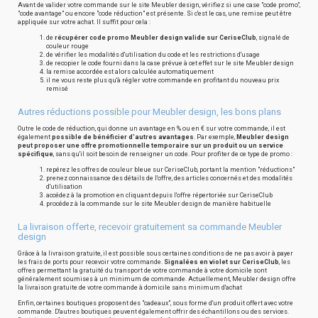
Avant de valider votre commande sur le site Meubler design, vérifiez si une case "code promo",
"code avantage" ou encore "code réduction" est présente. Si c'est le cas, une remise peut être
appliquée sur votre achat. Il suffit pour cela :
de
récupérer code promo Meubler design valide sur CeriseClub
, signalé de
couleur rouge
de vérifier les modalités d'utilisation du code et les restrictions d'usage
de recopier le code fourni dans la case prévue à cet effet sur le site Meubler design
la remise accordée est alors calculée automatiquement
il ne vous reste plus qu'à régler votre commande en profitant du nouveau prix
remisé
Autres réductions possible pour Meubler design, les bons plans
Outre le code de réduction, qui donne un avantage en % ou en € sur votre commande, il est
également
possible de bénéficier d'autres avantages
. Par exemple,
Meubler design
peut proposer une offre promotionnelle temporaire sur un produit ou un service
spécifique
, sans qu'il soit besoin de renseigner un code. Pour profiter de ce type de promo :
repérez les offres de couleur bleue sur CeriseClub, portant la mention "réductions"
prenez connaissance des détails de l'offre, des articles concernés et des modalités
d'utilisation
accédez à la promotion en cliquant depuis l'offre répertoriée sur CeriseClub
procédez à la commande sur le site Meubler design de manière habituelle
La livraison offerte, recevoir gratuitement sa commande Meubler
design
Grâce à la livraison gratuite, il est possible sous certaines conditions de ne pas avoir à payer
les frais de ports pour recevoir votre commande.
Signalées en violet sur CeriseClub
, les
offres permettant la gratuité du transport de votre commande à votre domicile sont
généralement soumises à un minimum de commande. Actuellement, Meubler design offre
la livraison gratuite de votre commande à domicile sans minimum d'achat
Enfin, certaines boutiques proposent des "cadeaux", sous forme d'un produit offert avec votre
commande. D'autres boutiques peuvent également offrir des échantillons ou des services.