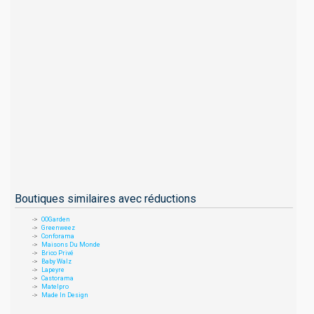
Boutiques similaires avec réductions
OOGarden
Greenweez
Conforama
Maisons Du Monde
Brico Privé
Baby Walz
Lapeyre
Castorama
Matelpro
Made In Design