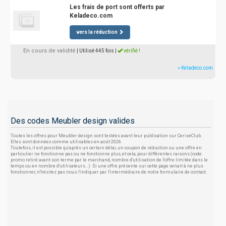
Les frais de port sont offerts par
Keladeco.com
vers la réduction
En cours de validité
| Utilisé 445 fois
|
vérifié !
» Keladeco.com
Des codes Meubler design valides
Toutes les offres pour Meubler design sont testées avant leur publication sur CeriseClub.
Elles sont données comme utilisables en août 2026.
Toutefois, il est possible qu'après un certain délai, un coupon de réduction ou une offre en
particulier ne fonctionne pas ou ne fonctionne plus, et cela, pour différentes raisons (code
promo retiré avant son terme par le marchand, nombre d'utilisation de l'offre limitée dans le
temps ou en nombre d'utilisateurs...). Si une offre présente sur cette page venait à ne plus
fonctionner, n'hésitez pas nous l'indiquer par l'intermédiaire de notre formulaire de contact.