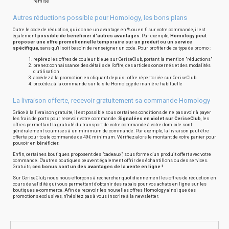
remisé
Autres réductions possible pour Homology, les bons plans
Outre le code de réduction, qui donne un avantage en % ou en € sur votre commande, il est
également
possible de bénéficier d'autres avantages
. Par exemple,
Homology peut
proposer une offre promotionnelle temporaire sur un produit ou un service
spécifique
, sans qu'il soit besoin de renseigner un code. Pour profiter de ce type de promo :
repérez les offres de couleur bleue sur CeriseClub, portant la mention "réductions"
prenez connaissance des détails de l'offre, des articles concernés et des modalités
d'utilisation
accédez à la promotion en cliquant depuis l'offre répertoriée sur CeriseClub
procédez à la commande sur le site Homology de manière habituelle
La livraison offerte, recevoir gratuitement sa commande Homology
Grâce à la livraison gratuite, il est possible sous certaines conditions de ne pas avoir à payer
les frais de ports pour recevoir votre commande.
Signalées en violet sur CeriseClub
, les
offres permettant la gratuité du transport de votre commande à votre domicile sont
généralement soumises à un minimum de commande. Par exemple, la livraison peut être
offerte pour toute commande de 49€ minimum. Vérifiez alors le montant de votre panier pour
pouvoir en bénéficier.
Enfin, certaines boutiques proposent des "cadeaux", sous forme d'un produit offert avec votre
commande. D'autres boutiques peuvent également offrir des échantillons ou des services.
Gratuits,
ces bonus sont un des avantages de la vente en ligne !
Sur CeriseClub, nous nous efforçons à rechercher quotidiennement les offres de réduction en
cours de validité qui vous permettent d'obtenir des rabais pour vos achats en ligne sur les
boutiques e-commerce. Afin de recevoir les nouvelles offres Homology ainsi que des
promotions exclusives, n'hésitez pas à vous inscrire à la newsletter.