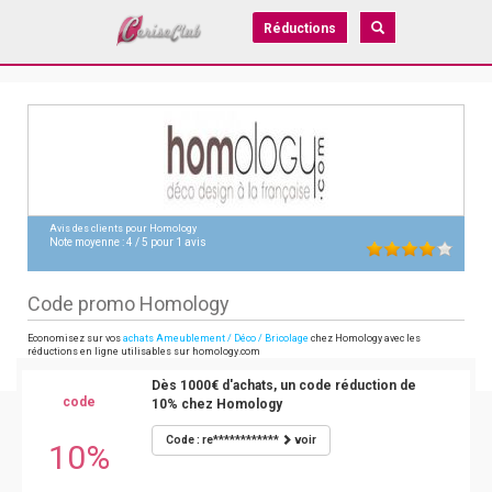
Réductions
Avis des clients pour
Homology
Note moyenne :
4
/
5
pour
1
avis
Code promo Homology
Economisez sur vos
achats Ameublement / Déco / Bricolage
chez Homology avec les
réductions en ligne utilisables sur homology.com
Dès 1000€ d'achats, un code réduction de
code
10% chez Homology
Code : re************
voir
10%