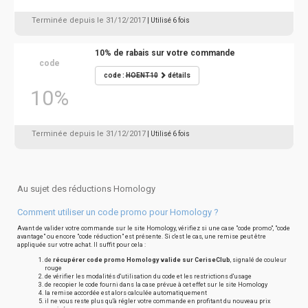
Terminée depuis le 31/12/2017
| Utilisé 6 fois
10% de rabais sur votre commande
code
code :
HOENT10
détails
10%
Terminée depuis le 31/12/2017
| Utilisé 6 fois
Au sujet des réductions Homology
Comment utiliser un code promo pour Homology ?
Avant de valider votre commande sur le site Homology, vérifiez si une case "code promo", "code
avantage" ou encore "code réduction" est présente. Si c'est le cas, une remise peut être
appliquée sur votre achat. Il suffit pour cela :
de
récupérer code promo Homology valide sur CeriseClub
, signalé de couleur
rouge
de vérifier les modalités d'utilisation du code et les restrictions d'usage
de recopier le code fourni dans la case prévue à cet effet sur le site Homology
la remise accordée est alors calculée automatiquement
il ne vous reste plus qu'à régler votre commande en profitant du nouveau prix