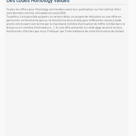
Des codes Homology valides
Toutes les offres pour Homology sont testées avant leur publication sur CeriseClub. Elles
sont données comme utilisables en août 2026.
Toutefois, il est possible qu'après un certain délai, un coupon de réduction ou une offre en
particulier ne fonctionne pas ou ne fonctionne plus, et cela, pour différentes raisons (code
promo retiré avant son terme par le marchand, nombre d'utilisation de l'offre limitée dans le
temps ou en nombre d'utilisateurs...). Si une offre présente sur cette page venait à ne plus
fonctionner, n'hésitez pas nous l'indiquer par l'intermédiaire de notre formulaire de contact.