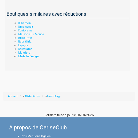
Boutiques similaires avec réductions
OOGarden
Greenweez
Conforama
Maisons Du Monde
Brico Privé
Baby Walz
Lapeyre
Castorama
Matelpro
Made In Design
Accueil
»
Réductions
»
Homology
Dernière mise à jour le
08/08/2026
A propos de CeriseClub
Nos Mentions légales