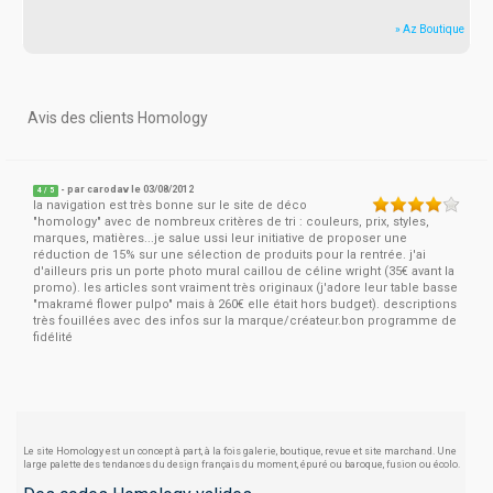
» Az Boutique
Avis des clients Homology
- par
carodav
le 03/08/2012
4
/
5
la navigation est très bonne sur le site de déco
"homology" avec de nombreux critères de tri : couleurs, prix, styles,
marques, matières...je salue ussi leur initiative de proposer une
réduction de 15% sur une sélection de produits pour la rentrée. j'ai
d'ailleurs pris un porte photo mural caillou de céline wright (35€ avant la
promo). les articles sont vraiment très originaux (j'adore leur table basse
"makramé flower pulpo" mais à 260€ elle était hors budget). descriptions
très fouillées avec des infos sur la marque/créateur.bon programme de
fidélité
Le site Homology est un concept à part, à la fois galerie, boutique, revue et site marchand. Une
large palette des tendances du design français du moment, épuré ou baroque, fusion ou écolo.