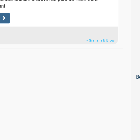
ent
n
» Graham & Brown
B