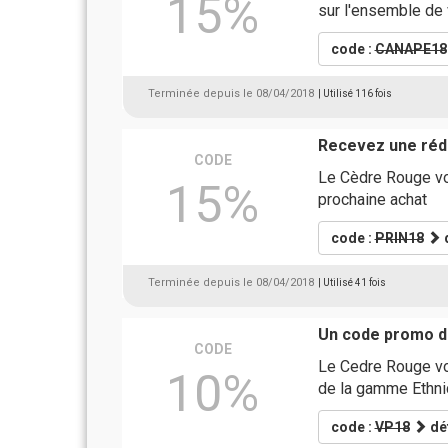
15%
sur l'ensemble de
code :
CANAPE18
Terminée depuis le 08/04/2018
| Utilisé 116 fois
Recevez une rédu
CODE
Le Cèdre Rouge vo
15%
prochaine achat
code :
PRIN18
d
Terminée depuis le 08/04/2018
| Utilisé 41 fois
Un code promo d
CODE
Le Cedre Rouge vo
10%
de la gamme Ethni
code :
VP18
dét