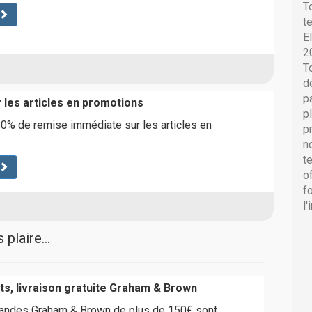
T
t
E
2
T
d
p
 les articles en promotions
p
0% de remise immédiate sur les articles en
p
n
t
o
f
l
plaire...
ts, livraison gratuite Graham & Brown
andes Graham & Brown de plus de 150€ sont