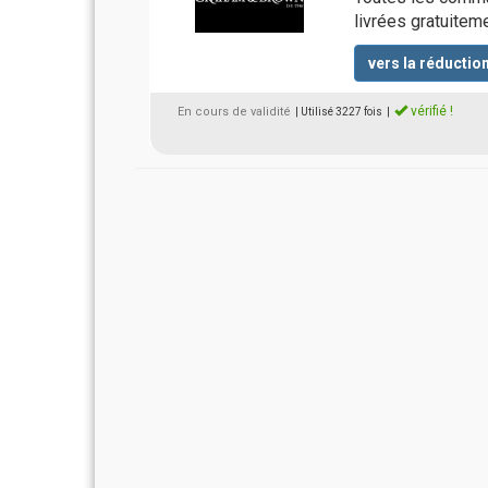
livrées gratuitem
vers la réductio
vérifié !
En cours de validité
| Utilisé 3227 fois
|