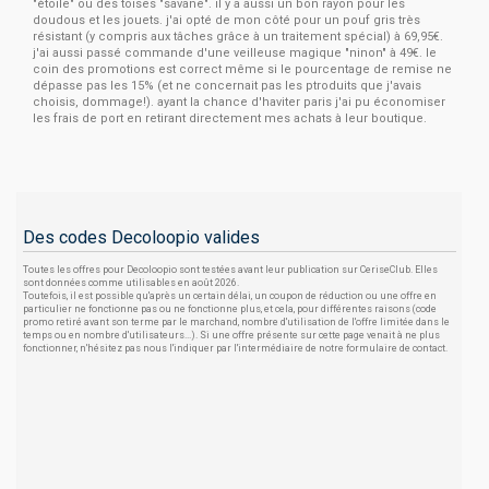
"étoile" ou des toises "savane". il y a aussi un bon rayon pour les
doudous et les jouets. j'ai opté de mon côté pour un pouf gris très
résistant (y compris aux tâches grâce à un traitement spécial) à 69,95€.
j'ai aussi passé commande d'une veilleuse magique "ninon" à 49€. le
coin des promotions est correct même si le pourcentage de remise ne
dépasse pas les 15% (et ne concernait pas les ptroduits que j'avais
choisis, dommage!). ayant la chance d'haviter paris j'ai pu économiser
les frais de port en retirant directement mes achats à leur boutique.
Des codes Decoloopio valides
Toutes les offres pour Decoloopio sont testées avant leur publication sur CeriseClub. Elles
sont données comme utilisables en août 2026.
Toutefois, il est possible qu'après un certain délai, un coupon de réduction ou une offre en
particulier ne fonctionne pas ou ne fonctionne plus, et cela, pour différentes raisons (code
promo retiré avant son terme par le marchand, nombre d'utilisation de l'offre limitée dans le
temps ou en nombre d'utilisateurs...). Si une offre présente sur cette page venait à ne plus
fonctionner, n'hésitez pas nous l'indiquer par l'intermédiaire de notre formulaire de contact.