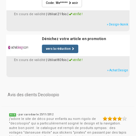
Code : We*****
voir
En cours de validité
| Utilisé 21 fois
|
vérifié !
» Design-Ikonik
Dénichez votre article en promotion
vers la réduction
En cours de validité
| Utilisé 80 fois
|
vérifié !
» Achat Design
Avis des clients Decoloopio
- par
carodav
le 25/11/2012
4
/
5
j'adore le site de déco pour enfants au nom rigolo de
"decoloopio" qui a particulièrement soigné le design et la navigation.
autre bon point : le catalogue est rempli de produits sympas : des
voilages "danseuse étoile" aux stickers "pirates" en passant par des tapis