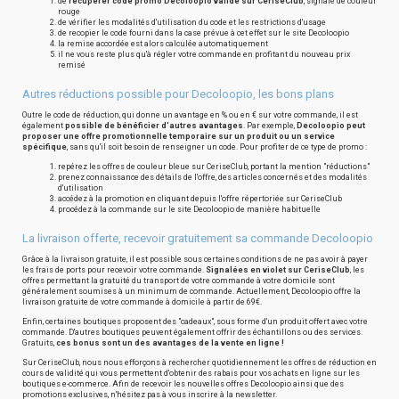
de
récupérer code promo Decoloopio valide sur CeriseClub
, signalé de couleur
rouge
de vérifier les modalités d'utilisation du code et les restrictions d'usage
de recopier le code fourni dans la case prévue à cet effet sur le site Decoloopio
la remise accordée est alors calculée automatiquement
il ne vous reste plus qu'à régler votre commande en profitant du nouveau prix
remisé
Autres réductions possible pour Decoloopio, les bons plans
Outre le code de réduction, qui donne un avantage en % ou en € sur votre commande, il est
également
possible de bénéficier d'autres avantages
. Par exemple,
Decoloopio peut
proposer une offre promotionnelle temporaire sur un produit ou un service
spécifique
, sans qu'il soit besoin de renseigner un code. Pour profiter de ce type de promo :
repérez les offres de couleur bleue sur CeriseClub, portant la mention "réductions"
prenez connaissance des détails de l'offre, des articles concernés et des modalités
d'utilisation
accédez à la promotion en cliquant depuis l'offre répertoriée sur CeriseClub
procédez à la commande sur le site Decoloopio de manière habituelle
La livraison offerte, recevoir gratuitement sa commande Decoloopio
Grâce à la livraison gratuite, il est possible sous certaines conditions de ne pas avoir à payer
les frais de ports pour recevoir votre commande.
Signalées en violet sur CeriseClub
, les
offres permettant la gratuité du transport de votre commande à votre domicile sont
généralement soumises à un minimum de commande. Actuellement, Decoloopio offre la
livraison gratuite de votre commande à domicile à partir de 69€.
Enfin, certaines boutiques proposent des "cadeaux", sous forme d'un produit offert avec votre
commande. D'autres boutiques peuvent également offrir des échantillons ou des services.
Gratuits,
ces bonus sont un des avantages de la vente en ligne !
Sur CeriseClub, nous nous efforçons à rechercher quotidiennement les offres de réduction en
cours de validité qui vous permettent d'obtenir des rabais pour vos achats en ligne sur les
boutiques e-commerce. Afin de recevoir les nouvelles offres Decoloopio ainsi que des
promotions exclusives, n'hésitez pas à vous inscrire à la newsletter.