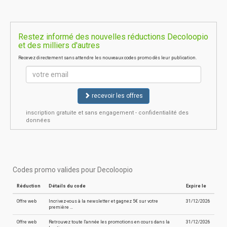
Restez informé des nouvelles réductions Decoloopio
et des milliers d'autres
Recevez directement sans attendre les nouveaux codes promo dès leur publication.
recevoir les offres
inscription gratuite et sans engagement - confidentialité des
données
Codes promo valides pour Decoloopio
Réduction
Détails du code
Expire le
Offre web
Incrivez-vous à la newsletter et gagnez 5€ sur votre
31/12/2026
première …
Offre web
Retrouvez toute l'année les promotions en cours dans la
31/12/2026