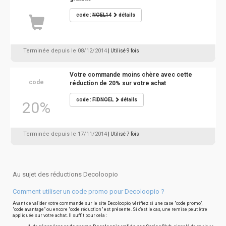
code :
NOEL14
détails
Terminée depuis le 08/12/2014
| Utilisé 9 fois
Votre commande moins chère avec cette
code
réduction de 20% sur votre achat
code :
FIDNOEL
détails
20%
Terminée depuis le 17/11/2014
| Utilisé 7 fois
Au sujet des réductions Decoloopio
Comment utiliser un code promo pour Decoloopio ?
Avant de valider votre commande sur le site Decoloopio, vérifiez si une case "code promo",
"code avantage" ou encore "code réduction" est présente. Si c'est le cas, une remise peut être
appliquée sur votre achat. Il suffit pour cela :