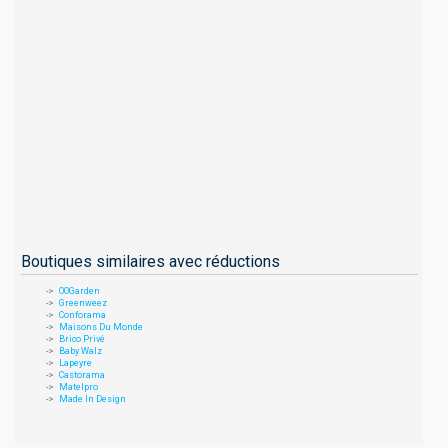
Boutiques similaires avec réductions
OOGarden
Greenweez
Conforama
Maisons Du Monde
Brico Privé
Baby Walz
Lapeyre
Castorama
Matelpro
Made In Design