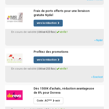
Frais de ports offerts pour une livraison
gratuite Nydel
vers la réduction
En cours de validité
| Utilisé 423 fois
|
vérifié !
» Nydel
Profitez des promotions
vers la réduction
En cours de validité
| Utilisé 255 fois
|
vérifié !
» Ecoclicot
Dès 1500€ d'achats, réduction avantageuse
de 8% pour Doreva
Code : AC***
voir