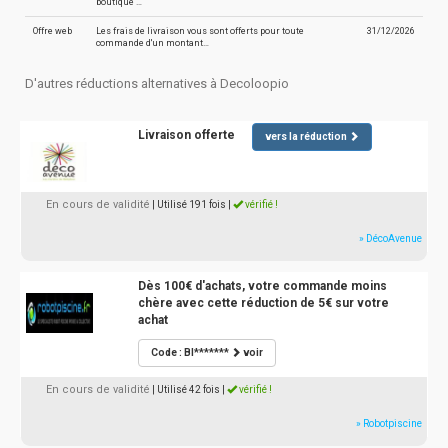
boutique …
Offre web
Les frais de livraison vous sont offerts pour toute
31/12/2026
commande d'un montant…
D'autres réductions alternatives à Decoloopio
Livraison offerte
vers la réduction
En cours de validité
| Utilisé 191 fois
|
vérifié !
» DécoAvenue
Dès 100€ d'achats, votre commande moins
chère avec cette réduction de 5€ sur votre
achat
Code : BI*******
voir
En cours de validité
| Utilisé 42 fois
|
vérifié !
» Robotpiscine