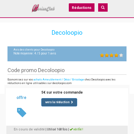
Réductions
Decoloopio
Avis des clients pour
Decoloopio
Note moyenne :
4
/
5
pour
1
avis
Code promo Decoloopio
Economisez sur vos
achats Ameublement / Déco / Bricolage
chez Decoloopio avec les
réductions en ligne utilisables sur decoloopio.com
5€ sur votre commande
offre
vers la réduction
En cours de validité
| Utilisé 168 fois
|
vérifié !