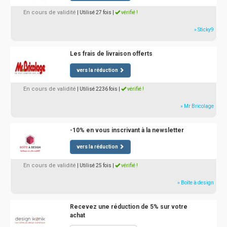
En cours de validité
| Utilisé 27 fois
|
vérifié !
» Sticky9
Les frais de livraison offerts
vers la réduction
En cours de validité
| Utilisé 2236 fois
|
vérifié !
» Mr Bricolage
-10% en vous inscrivant à la newsletter
vers la réduction
En cours de validité
| Utilisé 25 fois
|
vérifié !
» Boîte à design
Recevez une réduction de 5% sur votre
achat