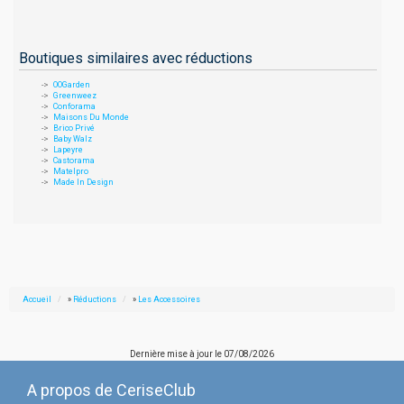
Boutiques similaires avec réductions
OOGarden
Greenweez
Conforama
Maisons Du Monde
Brico Privé
Baby Walz
Lapeyre
Castorama
Matelpro
Made In Design
Accueil
»
Réductions
»
Les Accessoires
Dernière mise à jour le
07/08/2026
A propos de CeriseClub