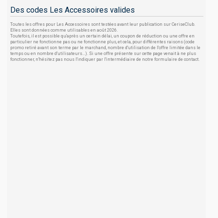
Des codes Les Accessoires valides
Toutes les offres pour Les Accessoires sont testées avant leur publication sur CeriseClub.
Elles sont données comme utilisables en août 2026.
Toutefois, il est possible qu'après un certain délai, un coupon de réduction ou une offre en
particulier ne fonctionne pas ou ne fonctionne plus, et cela, pour différentes raisons (code
promo retiré avant son terme par le marchand, nombre d'utilisation de l'offre limitée dans le
temps ou en nombre d'utilisateurs...). Si une offre présente sur cette page venait à ne plus
fonctionner, n'hésitez pas nous l'indiquer par l'intermédiaire de notre formulaire de contact.