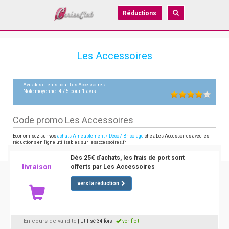
Réductions
Les Accessoires
Avis des clients pour
Les Accessoires
Note moyenne :
4
/
5
pour
1
avis
Code promo Les Accessoires
Economisez sur vos
achats Ameublement / Déco / Bricolage
chez Les Accessoires avec les
réductions en ligne utilisables sur lesaccessoires.fr
Dès 25€ d'achats, les frais de port sont
livraison
offerts par Les Accessoires
vers la réduction
En cours de validité
| Utilisé 34 fois
|
vérifié !