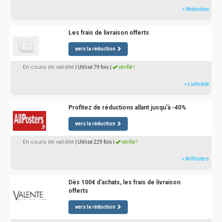
» Mobistoxx
Les frais de livraison offerts
vers la réduction
En cours de validité
| Utilisé 79 fois
|
vérifié !
» Ludicade
Profitez de réductions allant jusqu'à -40%
vers la réduction
En cours de validité
| Utilisé 229 fois
|
vérifié !
» AllPosters
Dès 100€ d'achats, les frais de livraison
offerts
vers la réduction