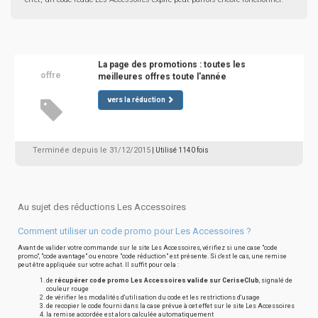
La page des promotions : toutes les
offre
meilleures offres toute l'année
vers la réduction
Terminée depuis le 31/12/2015
| Utilisé 1140 fois
Au sujet des réductions Les Accessoires
Comment utiliser un code promo pour Les Accessoires ?
Avant de valider votre commande sur le site Les Accessoires, vérifiez si une case "code
promo", "code avantage" ou encore "code réduction" est présente. Si c'est le cas, une remise
peut être appliquée sur votre achat. Il suffit pour cela :
de
récupérer code promo Les Accessoires valide sur CeriseClub
, signalé de
couleur rouge
de vérifier les modalités d'utilisation du code et les restrictions d'usage
de recopier le code fourni dans la case prévue à cet effet sur le site Les Accessoires
la remise accordée est alors calculée automatiquement