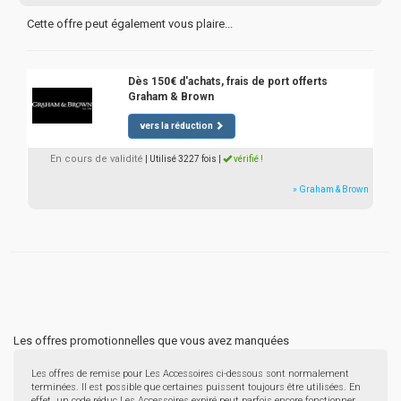
Cette offre peut également vous plaire...
Dès 150€ d'achats, frais de port offerts
Graham & Brown
vers la réduction
En cours de validité
| Utilisé 3227 fois
|
vérifié !
» Graham & Brown
Les offres promotionnelles que vous avez manquées
Les offres de remise pour Les Accessoires ci-dessous sont normalement
terminées. Il est possible que certaines puissent toujours être utilisées. En
effet, un code réduc Les Accessoires expiré peut parfois encore fonctionner.