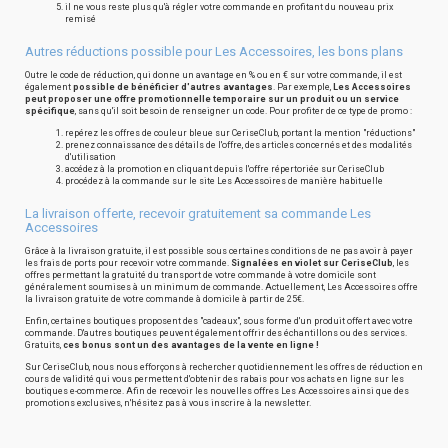
il ne vous reste plus qu'à régler votre commande en profitant du nouveau prix
remisé
Autres réductions possible pour Les Accessoires, les bons plans
Outre le code de réduction, qui donne un avantage en % ou en € sur votre commande, il est
également
possible de bénéficier d'autres avantages
. Par exemple,
Les Accessoires
peut proposer une offre promotionnelle temporaire sur un produit ou un service
spécifique
, sans qu'il soit besoin de renseigner un code. Pour profiter de ce type de promo :
repérez les offres de couleur bleue sur CeriseClub, portant la mention "réductions"
prenez connaissance des détails de l'offre, des articles concernés et des modalités
d'utilisation
accédez à la promotion en cliquant depuis l'offre répertoriée sur CeriseClub
procédez à la commande sur le site Les Accessoires de manière habituelle
La livraison offerte, recevoir gratuitement sa commande Les
Accessoires
Grâce à la livraison gratuite, il est possible sous certaines conditions de ne pas avoir à payer
les frais de ports pour recevoir votre commande.
Signalées en violet sur CeriseClub
, les
offres permettant la gratuité du transport de votre commande à votre domicile sont
généralement soumises à un minimum de commande. Actuellement, Les Accessoires offre
la livraison gratuite de votre commande à domicile à partir de 25€.
Enfin, certaines boutiques proposent des "cadeaux", sous forme d'un produit offert avec votre
commande. D'autres boutiques peuvent également offrir des échantillons ou des services.
Gratuits,
ces bonus sont un des avantages de la vente en ligne !
Sur CeriseClub, nous nous efforçons à rechercher quotidiennement les offres de réduction en
cours de validité qui vous permettent d'obtenir des rabais pour vos achats en ligne sur les
boutiques e-commerce. Afin de recevoir les nouvelles offres Les Accessoires ainsi que des
promotions exclusives, n'hésitez pas à vous inscrire à la newsletter.