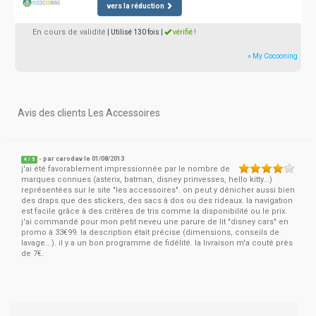
vers la réduction
En cours de validité
| Utilisé 130 fois
|
vérifié !
» My Cocooning
Avis des clients Les Accessoires
- par
carodav
le 01/08/2013
4
/
5
j'ai été favorablement impressionnée par le nombre de
marques connues (asterix, batman, disney prinvesses, hello kitty...)
représentées sur le site "les accessoires". on peut y dénicher aussi bien
des draps que des stickers, des sacs à dos ou des rideaux. la navigation
est facile grâce à des critères de tris comme la disponibilité ou le prix.
j'ai commandé pour mon petit neveu une parure de lit "disney cars" en
promo à 33€99. la description était précise (dimensions, conseils de
lavage...). il y a un bon programme de fidélité. la livraison m'a couté près
de 7€.