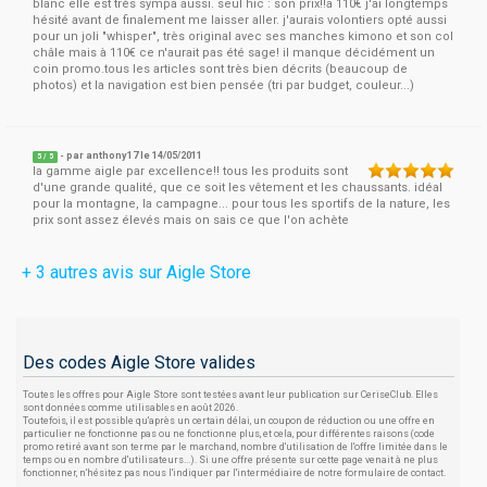
blanc elle est très sympa aussi. seul hic : son prix!!a 110€ j'ai longtemps
hésité avant de finalement me laisser aller. j'aurais volontiers opté aussi
pour un joli "whisper", très original avec ses manches kimono et son col
châle mais à 110€ ce n'aurait pas été sage! il manque décidément un
coin promo.tous les articles sont très bien décrits (beaucoup de
photos) et la navigation est bien pensée (tri par budget, couleur...)
- par
anthony17
le 14/05/2011
5
/
5
la gamme aigle par excellence!! tous les produits sont
d'une grande qualité, que ce soit les vêtement et les chaussants. idéal
pour la montagne, la campagne... pour tous les sportifs de la nature, les
prix sont assez élevés mais on sais ce que l'on achète
+ 3 autres avis sur Aigle Store
Des codes Aigle Store valides
Toutes les offres pour Aigle Store sont testées avant leur publication sur CeriseClub. Elles
sont données comme utilisables en août 2026.
Toutefois, il est possible qu'après un certain délai, un coupon de réduction ou une offre en
particulier ne fonctionne pas ou ne fonctionne plus, et cela, pour différentes raisons (code
promo retiré avant son terme par le marchand, nombre d'utilisation de l'offre limitée dans le
temps ou en nombre d'utilisateurs...). Si une offre présente sur cette page venait à ne plus
fonctionner, n'hésitez pas nous l'indiquer par l'intermédiaire de notre formulaire de contact.