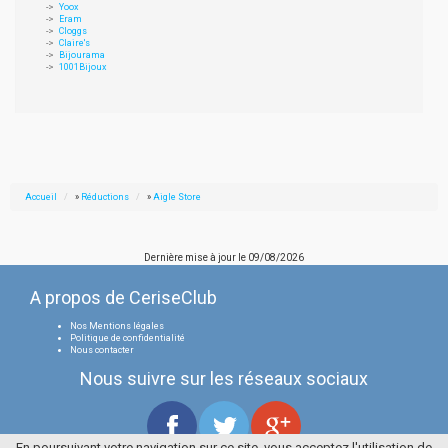
Yoox
Eram
Cloggs
Claire's
Bijourama
1001Bijoux
Accueil
»
Réductions
»
Aigle Store
Dernière mise à jour le
09/08/2026
A propos de CeriseClub
Nos Mentions légales
Politique de confidentialité
Nous contacter
Nous suivre sur les réseaux sociaux
En poursuivant votre navigation sur ce site, vous acceptez l'utilisation de