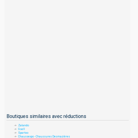
Boutiques similaires avec réductions
Zalando
Gsell
Spartoo
Chaussexpo - Chaussures Desmazières