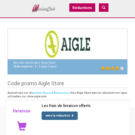
Réductions
Avis des clients pour
Aigle Store
Note moyenne :
4
/
5
pour
5
avis
Code promo Aigle Store
Economisez sur vos
achats Bijoux & Accessoires
chez Aigle Store avec les réductions en ligne
utilisables sur store.aigle.com
Les frais de livraison offerts
livraison
vers la réduction