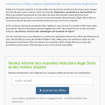
La livraison offerte, recevoir gratuitement sa commande Aigle Store
Grâce à la livraison gratuite, il est possible sous certaines conditions de ne pas avoir à payer
les frais de ports pour recevoir votre commande.
Signalées en violet sur CeriseClub
, les
offres permettant la gratuité du transport de votre commande à votre domicile sont
généralement soumises à un minimum de commande. Actuellement, Aigle Store offre la
livraison gratuite de votre commande à domicile sans minimum d'achat
Enfin, certaines boutiques proposent des "cadeaux", sous forme d'un produit offert avec votre
commande. D'autres boutiques peuvent également offrir des échantillons ou des services.
Gratuits,
ces bonus sont un des avantages de la vente en ligne !
Sur CeriseClub, nous nous efforçons à rechercher quotidiennement les offres de réduction en
cours de validité qui vous permettent d'obtenir des rabais pour vos achats en ligne sur les
boutiques e-commerce. Afin de recevoir les nouvelles offres Aigle Store ainsi que des
promotions exclusives, n'hésitez pas à vous inscrire à la newsletter.
Restez informé des nouvelles réductions Aigle Store
et des milliers d'autres
Recevez directement sans attendre les nouveaux codes promo dès leur publication.
recevoir les offres
inscription gratuite et sans engagement - confidentialité des
données