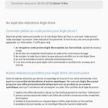
Terminée depuis le 20/02/2018
| Utilisé 13 fois
Au sujet des réductions Aigle Store
Comment utiliser un code promo pour Aigle Store ?
Avant de valider votre commande sur le site Aigle Store, vérifiez si une case "code promo",
"code avantage" ou encore "code réduction" est présente. Si c'est le cas, une remise peut être
appliquée sur votre achat. Il suffit pour cela :
de
récupérer code promo Aigle Store valide sur CeriseClub
, signalé de couleur
rouge
de vérifier les modalités d'utilisation du code et les restrictions d'usage
de recopier le code fourni dans la case prévue à cet effet sur le site Aigle Store
la remise accordée est alors calculée automatiquement
il ne vous reste plus qu'à régler votre commande en profitant du nouveau prix
remisé
Autres réductions possible pour Aigle Store, les bons plans
Outre le code de réduction, qui donne un avantage en % ou en € sur votre commande, il est
également
possible de bénéficier d'autres avantages
. Par exemple,
Aigle Store peut
proposer une offre promotionnelle temporaire sur un produit ou un service
spécifique
, sans qu'il soit besoin de renseigner un code. Pour profiter de ce type de promo :
repérez les offres de couleur bleue sur CeriseClub, portant la mention "réductions"
prenez connaissance des détails de l'offre, des articles concernés et des modalités
d'utilisation
accédez à la promotion en cliquant depuis l'offre répertoriée sur CeriseClub
procédez à la commande sur le site Aigle Store de manière habituelle