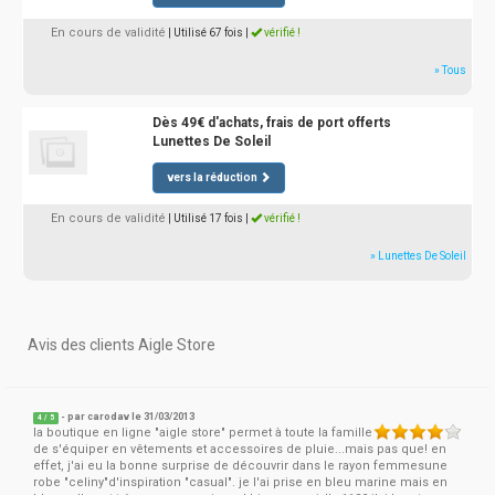
En cours de validité
| Utilisé 67 fois
|
vérifié !
» Tous
Dès 49€ d'achats, frais de port offerts
Lunettes De Soleil
vers la réduction
En cours de validité
| Utilisé 17 fois
|
vérifié !
» Lunettes De Soleil
Avis des clients Aigle Store
- par
carodav
le 31/03/2013
4
/
5
la boutique en ligne "aigle store" permet à toute la famille
de s'équiper en vêtements et accessoires de pluie...mais pas que! en
effet, j'ai eu la bonne surprise de découvrir dans le rayon femmesune
robe "celiny"d'inspiration "casual". je l'ai prise en bleu marine mais en