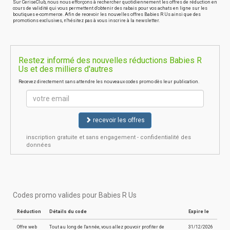
Sur CeriseClub, nous nous efforçons à rechercher quotidiennement les offres de réduction en
cours de validité qui vous permettent d'obtenir des rabais pour vos achats en ligne sur les
boutiques e-commerce. Afin de recevoir les nouvelles offres Babies R Us ainsi que des
promotions exclusives, n'hésitez pas à vous inscrire à la newsletter.
Restez informé des nouvelles réductions Babies R
Us et des milliers d'autres
Recevez directement sans attendre les nouveaux codes promo dès leur publication.
recevoir les offres
inscription gratuite et sans engagement - confidentialité des
données
Codes promo valides pour Babies R Us
Réduction
Détails du code
Expire le
Offre web
Tout au long de l'année, vous allez pouvoir profiter de
31/12/2026