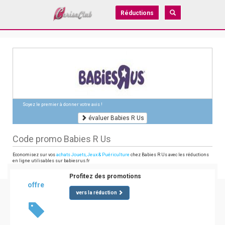
Réductions
Soyez le premier à donner votre avis !
évaluer Babies R Us
Code promo Babies R Us
Economisez sur vos
achats Jouets, Jeux & Puériculture
chez Babies R Us avec les réductions
en ligne utilisables sur babiesrus.fr
Profitez des promotions
offre
vers la réduction