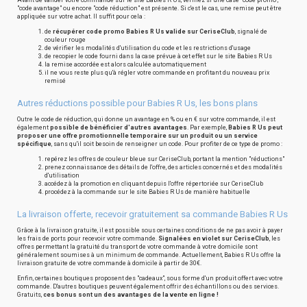
Avant de valider votre commande sur le site Babies R Us, vérifiez si une case "code promo",
"code avantage" ou encore "code réduction" est présente. Si c'est le cas, une remise peut être
appliquée sur votre achat. Il suffit pour cela :
de
récupérer code promo Babies R Us valide sur CeriseClub
, signalé de
couleur rouge
de vérifier les modalités d'utilisation du code et les restrictions d'usage
de recopier le code fourni dans la case prévue à cet effet sur le site Babies R Us
la remise accordée est alors calculée automatiquement
il ne vous reste plus qu'à régler votre commande en profitant du nouveau prix
remisé
Autres réductions possible pour Babies R Us, les bons plans
Outre le code de réduction, qui donne un avantage en % ou en € sur votre commande, il est
également
possible de bénéficier d'autres avantages
. Par exemple,
Babies R Us peut
proposer une offre promotionnelle temporaire sur un produit ou un service
spécifique
, sans qu'il soit besoin de renseigner un code. Pour profiter de ce type de promo :
repérez les offres de couleur bleue sur CeriseClub, portant la mention "réductions"
prenez connaissance des détails de l'offre, des articles concernés et des modalités
d'utilisation
accédez à la promotion en cliquant depuis l'offre répertoriée sur CeriseClub
procédez à la commande sur le site Babies R Us de manière habituelle
La livraison offerte, recevoir gratuitement sa commande Babies R Us
Grâce à la livraison gratuite, il est possible sous certaines conditions de ne pas avoir à payer
les frais de ports pour recevoir votre commande.
Signalées en violet sur CeriseClub
, les
offres permettant la gratuité du transport de votre commande à votre domicile sont
généralement soumises à un minimum de commande. Actuellement, Babies R Us offre la
livraison gratuite de votre commande à domicile à partir de 30€.
Enfin, certaines boutiques proposent des "cadeaux", sous forme d'un produit offert avec votre
commande. D'autres boutiques peuvent également offrir des échantillons ou des services.
Gratuits,
ces bonus sont un des avantages de la vente en ligne !