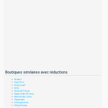
Boutiques similaires avec réductions
Aubert
Toys R Us
King-Jouet
Oclio
Envie de Fraise
Oxybul Eveil Et Jeux
Avenue des Jeux
Playmobil
Cmonpremier
Shop Disney