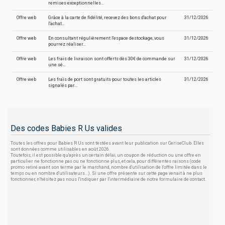
remises exceptionnelles…
Offre web
Grâce à la carte de fidélité, recevez des bons d'achat pour
31/12/2026
l'achat…
Offre web
En consultant régulièrement l'espace destockage, vous
31/12/2026
pourrez réaliser…
Offre web
Les frais de livraison sont offerts dès 30€ de commande sur
31/12/2026
une sé…
Offre web
Les frais de port sont gratuits pour toutes les articles
31/12/2026
signalés par…
Des codes Babies R Us valides
Toutes les offres pour Babies R Us sont testées avant leur publication sur CeriseClub. Elles
sont données comme utilisables en août 2026.
Toutefois, il est possible qu'après un certain délai, un coupon de réduction ou une offre en
particulier ne fonctionne pas ou ne fonctionne plus, et cela, pour différentes raisons (code
promo retiré avant son terme par le marchand, nombre d'utilisation de l'offre limitée dans le
temps ou en nombre d'utilisateurs...). Si une offre présente sur cette page venait à ne plus
fonctionner, n'hésitez pas nous l'indiquer par l'intermédiaire de notre formulaire de contact.