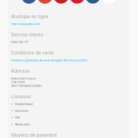
Boutique en ligne
http://www.oxybul.com
Service clients
0 892 350 777
Conditions de vente
Conditions générales de vente de Oxybul Eveil Et Jeux (CGV)
Adresse
Oxybul éveil et jeux
TSA 27000
59071 ROUBAIX CEDEX1
Livraison
Click & Collect
Colissimo
TNT
Relais colis
Moyens de paiement