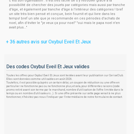
c'est son oganisation : il est très facile de s'y retrouver grâce à la
possibilité de chercher des jouets par catégories mais aussi par tranche
d'âge, et également par tranche d'âge à l'intérieur des catégories ! bref
un site très bien pensé et conçue, bein fournit et qui livre dans les
temps! bref un site que je recommande en ces périodes d'achats de
noel, afin d'éviter le "je veux ça pour noel" "oui mais le papa noel n'en
avait plus..."
+ 36 autres avis sur Oxybul Eveil Et Jeux
Des codes Oxybul Eveil Et Jeux valides
Toutes les offres pour Oxybul Eveil Et Jeux sont testées avant leur publication sur CeriseClub.
Elles sont données comme utilisables en août 2026.
Toutefois, il est possible qu'après un certain délai, un coupon de réduction ou une offre en
particulier ne fonctionne pas ou ne fonctionne plus, et cela, pour différentes raisons (code
promo retiré avant son terme par le marchand, nombre d'utilisation de l'offre limitée dans le
temps ou en nombre d'utilisateurs...). Si une offre présente sur cette page venait à ne plus
fonctionner, n'hésitez pas nous l'indiquer par l'intermédiaire de notre formulaire de contact.