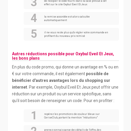
de recopier le code fourni dans la case prévue à cet
effet sur le site Oxybul Eveil Et Jeux
la remise accordée est alors calculée
automatiquement
il ne vous reste plus qu'à régler votre commande en
profitant du nouveau prix remisé
Autres réductions possible pour Oxybul Eveil Et Jeux,
les bons plans
En plus du code promo, qui donne un avantage en % ou en
€ sur votre commande, il est également
possible de
bénéficier d'autres avantages lors du shopping sur
internet
. Par exemple, Oxybul Eveil Et Jeux peut offrir une
réduction sur un produit ou un service spécifique, sans
qu'il soit besoin de renseigner un code. Pour en profiter :
repérez les promotions de couleur bleue sur
CeriseClub, portant la mention "réductions"
prenez connaissance des détails de l'offre, des