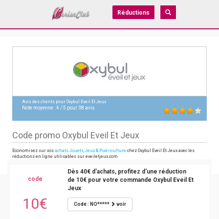
Réductions
Avis des clients pour
Oxybul Eveil Et Jeux
Note moyenne :
4
/
5
pour
38
avis
Code promo Oxybul Eveil Et Jeux
Economisez sur vos
achats Jouets, Jeux & Puériculture
chez Oxybul Eveil Et Jeux avec les
réductions en ligne utilisables sur eveiletjeux.com
Dès 40€ d'achats, profitez d'une réduction
code
de 10€ pour votre commande Oxybul Eveil Et
Jeux
10€
Code : NO*****
voir