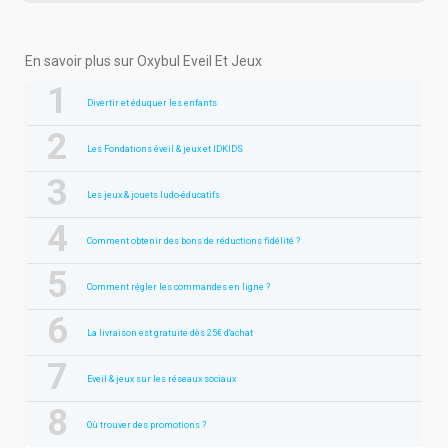
En savoir plus sur Oxybul Eveil Et Jeux
Divertir et éduquer les enfants
Les Fondations éveil & jeux et IDKIDS
Les jeux & jouets ludo-éducatifs
Comment obtenir des bons de réductions fidélité ?
Comment régler les commandes en ligne ?
La livraison est gratuite dès 25€ d'achat
Eveil & jeux sur les réseaux sociaux
Où trouver des promotions ?