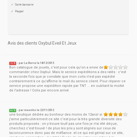
Carte bancaire
Paypal
Avis des clients Oxybul Eveil Et Jeux
- par
Le Berre
le 18/12/2015
1
/
5
Bon catalogue de jouets, c'est pour cela qu'on a envie de
commander chez Oxybul. Mais le service expéditions a des ratés : c'est
la seconde fois que je constate que mon colis n'est pas expédié
contrairement à ce qu'affirme le mail du service client. Pour réparer ce
service propose une expédition rapide par TNT ... en oubliant la moitié
de l'adresse ! Colis par encore arrivé.
- par
meonho
le 22/11/2012
4
/
5
une boutique dédiée au bonheur des moins de 12ans! si
j'aime particulièrement ce site c'est pour la très grande diversité des
produits proposés : on y trouve tout! pas une fois je n'ai été déçue,
cherchez c'est trouvé ! de plus les prix y sont alignés sur ceux de
laconcurrence donc pas de méfiance. et ce qui est génial sur ce site,