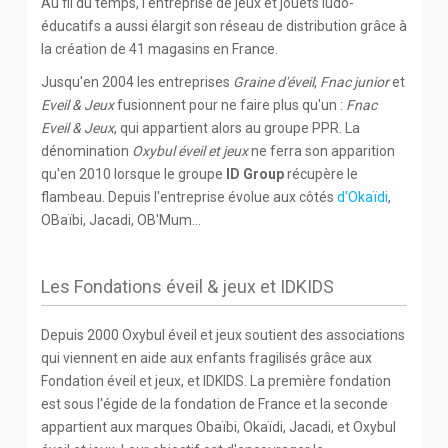
Au fil du temps, l'entreprise de jeux et jouets ludo-
éducatifs a aussi élargit son réseau de distribution grâce à
la création de 41 magasins en France.
Jusqu'en 2004 les entreprises
Graine d'éveil
,
Fnac junior
et
Eveil & Jeux
fusionnent pour ne faire plus qu'un :
Fnac
Eveil & Jeux
, qui appartient alors au groupe PPR. La
dénomination
Oxybul éveil et jeux
ne ferra son apparition
qu'en 2010 lorsque le groupe
ID Group
récupère le
flambeau. Depuis l'entreprise évolue aux côtés
d'Okaïdi
,
OBaïbi, Jacadi, OB'Mum...
Les Fondations éveil & jeux et IDKIDS
Depuis 2000 Oxybul éveil et jeux soutient des associations
qui viennent en aide aux enfants fragilisés grâce aux
Fondation éveil et jeux, et IDKIDS. La première fondation
est sous l'égide de la fondation de France et la seconde
appartient aux marques Obaïbi, Okaïdi, Jacadi, et Oxybul