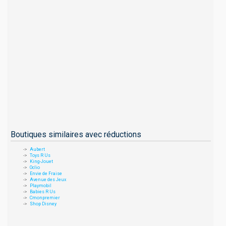
Boutiques similaires avec réductions
Aubert
Toys R Us
King-Jouet
Oclio
Envie de Fraise
Avenue des Jeux
Playmobil
Babies R Us
Cmonpremier
Shop Disney