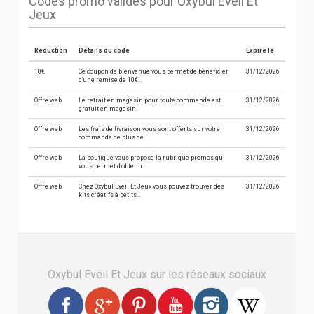
Codes promo valides pour Oxybul Eveil Et
Jeux
Réduction
Détails du code
Expire le
10€
Ce coupon de bienvenue vous permet de bénéficier
31/12/2026
d'une remise de 10€…
Offre web
Le retrait en magasin pour toute commande est
31/12/2026
gratuit en magasin.
Offre web
Les frais de livraison vous sont offerts sur votre
31/12/2026
commande de plus de…
Offre web
La boutique vous propose la rubrique promos qui
31/12/2026
vous permet d'obtenir…
Offre web
Chez Oxybul Eveil Et Jeux vous pouvez trouver des
31/12/2026
kits créatifs à petits…
Oxybul Eveil Et Jeux sur les réseaux sociaux