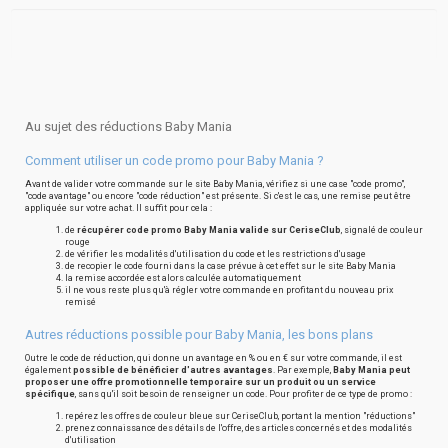
Au sujet des réductions Baby Mania
Comment utiliser un code promo pour Baby Mania ?
Avant de valider votre commande sur le site Baby Mania, vérifiez si une case "code promo",
"code avantage" ou encore "code réduction" est présente. Si c'est le cas, une remise peut être
appliquée sur votre achat. Il suffit pour cela :
de
récupérer code promo Baby Mania valide sur CeriseClub
, signalé de couleur
rouge
de vérifier les modalités d'utilisation du code et les restrictions d'usage
de recopier le code fourni dans la case prévue à cet effet sur le site Baby Mania
la remise accordée est alors calculée automatiquement
il ne vous reste plus qu'à régler votre commande en profitant du nouveau prix
remisé
Autres réductions possible pour Baby Mania, les bons plans
Outre le code de réduction, qui donne un avantage en % ou en € sur votre commande, il est
également
possible de bénéficier d'autres avantages
. Par exemple,
Baby Mania peut
proposer une offre promotionnelle temporaire sur un produit ou un service
spécifique
, sans qu'il soit besoin de renseigner un code. Pour profiter de ce type de promo :
repérez les offres de couleur bleue sur CeriseClub, portant la mention "réductions"
prenez connaissance des détails de l'offre, des articles concernés et des modalités
d'utilisation