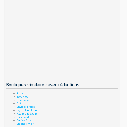
Boutiques similaires avec réductions
Aubert
Toys R Us
King-Jouet
Oclio
Envie de Fraise
Oxybul Eveil Et Jeux
Avenue des Jeux
Playmobil
Babies R Us
Cmonpremier