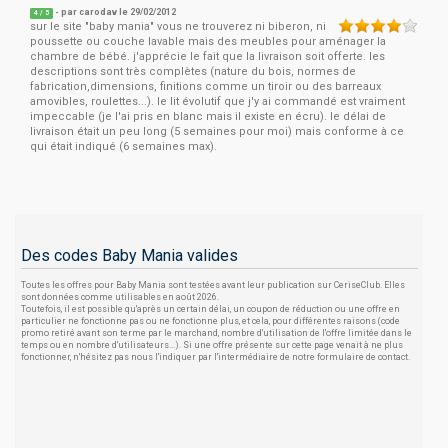
- par
carodav
le 29/02/2012
4
/
5
sur le site "baby mania" vous ne trouverez ni biberon, ni
poussette ou couche lavable mais des meubles pour aménager la
chambre de bébé. j'apprécie le fait que la livraison soit offerte. les
descriptions sont très complètes (nature du bois, normes de
fabrication,dimensions, finitions comme un tiroir ou des barreaux
amovibles, roulettes...). le lit évolutif que j'y ai commandé est vraiment
impeccable (je l'ai pris en blanc mais il existe en écru). le délai de
livraison était un peu long (5 semaines pour moi) mais conforme à ce
qui était indiqué (6 semaines max).
Des codes Baby Mania valides
Toutes les offres pour Baby Mania sont testées avant leur publication sur CeriseClub. Elles
sont données comme utilisables en août 2026.
Toutefois, il est possible qu'après un certain délai, un coupon de réduction ou une offre en
particulier ne fonctionne pas ou ne fonctionne plus, et cela, pour différentes raisons (code
promo retiré avant son terme par le marchand, nombre d'utilisation de l'offre limitée dans le
temps ou en nombre d'utilisateurs...). Si une offre présente sur cette page venait à ne plus
fonctionner, n'hésitez pas nous l'indiquer par l'intermédiaire de notre formulaire de contact.