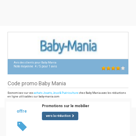
Avis des clients pour
Baby Mania
Note moyenne :
4
/
5
pour
1
avis
Code promo Baby Mania
Economisez sur vos
achats Jouets, Jeux & Puériculture
chez Baby Mania avec les réductions
en ligne utilisables sur baby-mania.com
Promotions sur le mobilier
offre
vers la réduction