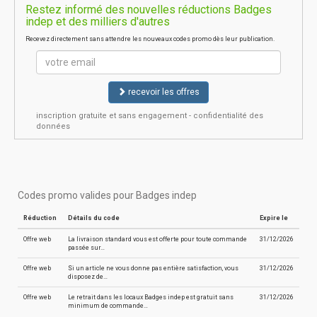
Restez informé des nouvelles réductions Badges
indep et des milliers d'autres
Recevez directement sans attendre les nouveaux codes promo dès leur publication.
recevoir les offres
inscription gratuite et sans engagement - confidentialité des
données
Codes promo valides pour Badges indep
Réduction
Détails du code
Expire le
Offre web
La livraison standard vous est offerte pour toute commande
31/12/2026
passée sur…
Offre web
Si un article ne vous donne pas entière satisfaction, vous
31/12/2026
disposez de…
Offre web
Le retrait dans les locaux Badges indep est gratuit sans
31/12/2026
minimum de commande…