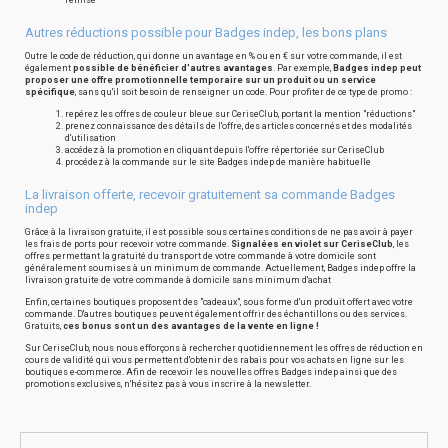
remisé
Autres réductions possible pour Badges indep, les bons plans
Outre le code de réduction, qui donne un avantage en % ou en € sur votre commande, il est
également
possible de bénéficier d'autres avantages
. Par exemple,
Badges indep peut
proposer une offre promotionnelle temporaire sur un produit ou un service
spécifique
, sans qu'il soit besoin de renseigner un code. Pour profiter de ce type de promo :
repérez les offres de couleur bleue sur CeriseClub, portant la mention "réductions"
prenez connaissance des détails de l'offre, des articles concernés et des modalités
d'utilisation
accédez à la promotion en cliquant depuis l'offre répertoriée sur CeriseClub
procédez à la commande sur le site Badges indep de manière habituelle
La livraison offerte, recevoir gratuitement sa commande Badges
indep
Grâce à la livraison gratuite, il est possible sous certaines conditions de ne pas avoir à payer
les frais de ports pour recevoir votre commande.
Signalées en violet sur CeriseClub
, les
offres permettant la gratuité du transport de votre commande à votre domicile sont
généralement soumises à un minimum de commande. Actuellement, Badges indep offre la
livraison gratuite de votre commande à domicile sans minimum d'achat
Enfin, certaines boutiques proposent des "cadeaux", sous forme d'un produit offert avec votre
commande. D'autres boutiques peuvent également offrir des échantillons ou des services.
Gratuits,
ces bonus sont un des avantages de la vente en ligne !
Sur CeriseClub, nous nous efforçons à rechercher quotidiennement les offres de réduction en
cours de validité qui vous permettent d'obtenir des rabais pour vos achats en ligne sur les
boutiques e-commerce. Afin de recevoir les nouvelles offres Badges indep ainsi que des
promotions exclusives, n'hésitez pas à vous inscrire à la newsletter.