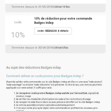
Terminée depuis le 31/05/2018
| Utilisé 14 fois
10% de réduction pour votre commande
code
Badges indep
code :
REDUC10
détails
10%
Terminée depuis le 30/04/2018
| Utilisé 6 fois
Au sujet des réductions Badges indep
Comment utiliser un code promo pour Badges indep ?
Avant de valider votre commande sur le site Badges indep, vérifiez si une case "code promo",
"code avantage" ou encore "code réduction" est présente. Si c'est le cas, une remise peut être
appliquée sur votre achat. Il suffit pour cela :
de
récupérer code promo Badges indep valide sur CeriseClub
, signalé de
couleur rouge
de vérifier les modalités d'utilisation du code et les restrictions d'usage
de recopier le code fourni dans la case prévue à cet effet sur le site Badges indep
la remise accordée est alors calculée automatiquement
il ne vous reste plus qu'à régler votre commande en profitant du nouveau prix