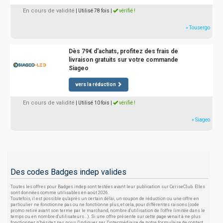
En cours de validité
| Utilisé 78 fois
|
vérifié !
» Tousergo
Dès 79€ d'achats, profitez des frais de
livraison gratuits sur votre commande
Siageo
vers la réduction
En cours de validité
| Utilisé 10 fois
|
vérifié !
» Siageo
Des codes Badges indep valides
Toutes les offres pour Badges indep sont testées avant leur publication sur CeriseClub. Elles
sont données comme utilisables en août 2026.
Toutefois, il est possible qu'après un certain délai, un coupon de réduction ou une offre en
particulier ne fonctionne pas ou ne fonctionne plus, et cela, pour différentes raisons (code
promo retiré avant son terme par le marchand, nombre d'utilisation de l'offre limitée dans le
temps ou en nombre d'utilisateurs...). Si une offre présente sur cette page venait à ne plus
fonctionner, n'hésitez pas nous l'indiquer par l'intermédiaire de notre formulaire de contact.