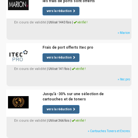
les frais de ports sont offerts
vers la réduction
En cours de validité
| Utilisé 1443 fois
|
vérifié !
» Marion
Frais de port offerts Itec pro
vers la réduction
En cours de validité
| Utilisé 141 fois
|
vérifié !
» Itec pro
Jusqu'à -30% sur une sélection de
cartouches et de toners
vers la réduction
En cours de validité
| Utilisé 366 fois
|
vérifié !
» Cartouches Toners et Encres