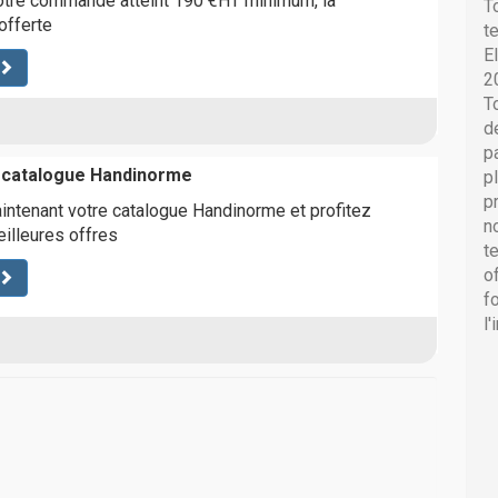
votre commande atteint 190 €HT minimum, la
T
offerte
t
E
2
T
d
p
catalogue Handinorme
p
p
tenant votre catalogue Handinorme et profitez
n
illeures offres
t
o
f
l