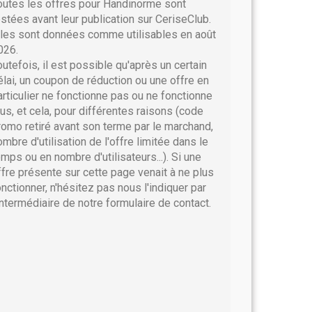
outes les offres pour Handinorme sont
estées avant leur publication sur CeriseClub.
lles sont données comme utilisables en août
026.
outefois, il est possible qu'après un certain
élai, un coupon de réduction ou une offre en
articulier ne fonctionne pas ou ne fonctionne
lus, et cela, pour différentes raisons (code
romo retiré avant son terme par le marchand,
ombre d'utilisation de l'offre limitée dans le
emps ou en nombre d'utilisateurs...). Si une
ffre présente sur cette page venait à ne plus
onctionner, n'hésitez pas nous l'indiquer par
'intermédiaire de notre formulaire de contact.