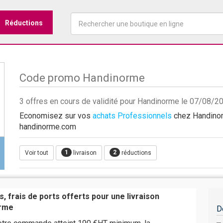
Réductions
Code promo Handinorme
3 offres en cours de validité pour Handinorme le 07/08/2
Economisez sur vos
achats Professionnels
chez Handinorm
handinorme.com
1
2
Voir tout
livraison
réductions
, frais de ports offerts pour une livraison
orme
D