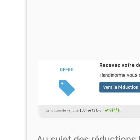
Recevez votre de
OFFRE
Handinorme vous of
vers la réduction
vérifié !
En cours de validité
| Utilisé 12 fois
|
Au sujet des réduction