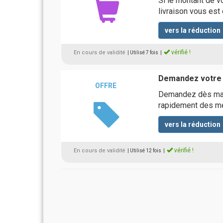
Si le montant de 
livraison vous est 
vers la réduction
vérifié !
En cours de validité
| Utilisé 7 fois
|
Demandez votre 
OFFRE
Demandez dès main
rapidement des me
vers la réduction
vérifié !
En cours de validité
| Utilisé 12 fois
|