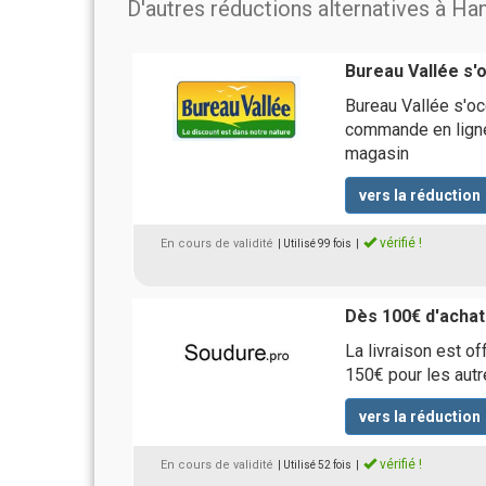
D'autres réductions alternatives à H
Bureau Vallée s'
Bureau Vallée s'oc
commande en ligne
magasin
vers la réduction
vérifié !
En cours de validité
| Utilisé 99 fois
|
Dès 100€ d'achats
La livraison est of
150€ pour les autr
vers la réduction
vérifié !
En cours de validité
| Utilisé 52 fois
|