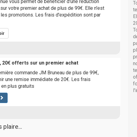
nue vous permet de bénéficier d'une réduction
T
ur votre premier achat de plus de 99€. Elle n'est
t
 les promotions. Les frais d'expédition sont par
E
2
T
ir
d
p
p
p
, 20€ offerts sur un premier achat
n
t
remière commande JM Bruneau de plus de 99€,
o
ir une remise immédiate de 20€. Les frais
f
 en plus gratuits
l
plaire...