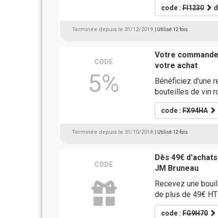
code :
FI1230
d
Terminée depuis le 31/12/2019
| Utilisé 12 fois
Votre commande 
CODE
votre achat
5%
Bénéficiez d'une 
bouteilles de vin 
code :
FX94HA
Terminée depuis le 31/10/2018
| Utilisé 12 fois
Dès 49€ d'achats
CODE
JM Bruneau
Recevez une bouil
de plus de 49€ HT
code :
FG9H70