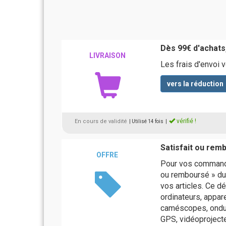
Dès 99€ d'achats,
LIVRAISON
Les frais d'envoi
vers la réduction
vérifié !
En cours de validité
| Utilisé 14 fois
|
Satisfait ou rem
OFFRE
Pour vos commandes
ou remboursé » dur
vos articles. Ce dé
ordinateurs, appar
caméscopes, ondul
GPS, vidéoprojecte