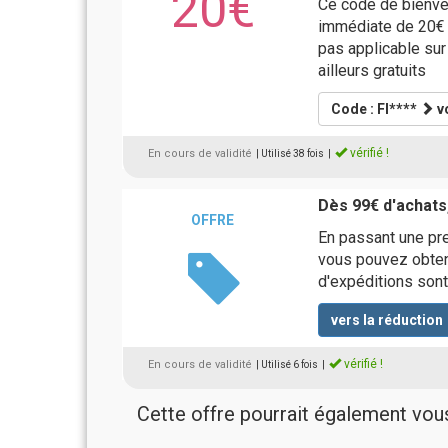
20€
Ce code de bienve
immédiate de 20€ s
pas applicable sur
ailleurs gratuits
Code : FI****
vo
vérifié !
En cours de validité
| Utilisé 38 fois
|
Dès 99€ d'achats
OFFRE
En passant une p
vous pouvez obten
d'expéditions sont
vers la réduction
vérifié !
En cours de validité
| Utilisé 6 fois
|
Cette offre pourrait également vous 