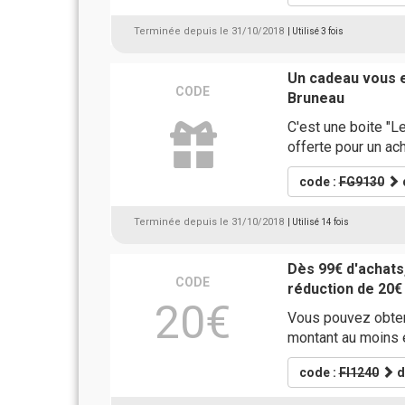
Terminée depuis le 31/10/2018
| Utilisé 3 fois
Un cadeau vous 
CODE
Bruneau
C'est une boite "L
offerte pour un ac
code :
FG9130
Terminée depuis le 31/10/2018
| Utilisé 14 fois
Dès 99€ d'achat
CODE
réduction de 20€
20€
Vous pouvez obten
montant au moins 
code :
FI1240
d