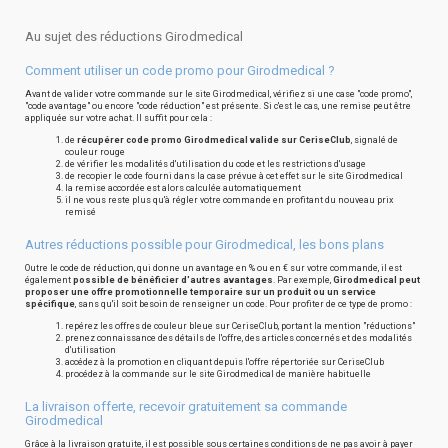
Au sujet des réductions Girodmedical
Comment utiliser un code promo pour Girodmedical ?
Avant de valider votre commande sur le site Girodmedical, vérifiez si une case "code promo",
"code avantage" ou encore "code réduction" est présente. Si c'est le cas, une remise peut être
appliquée sur votre achat. Il suffit pour cela :
de
récupérer code promo Girodmedical valide sur CeriseClub
, signalé de
couleur rouge
de vérifier les modalités d'utilisation du code et les restrictions d'usage
de recopier le code fourni dans la case prévue à cet effet sur le site Girodmedical
la remise accordée est alors calculée automatiquement
il ne vous reste plus qu'à régler votre commande en profitant du nouveau prix
remisé
Autres réductions possible pour Girodmedical, les bons plans
Outre le code de réduction, qui donne un avantage en % ou en € sur votre commande, il est
également
possible de bénéficier d'autres avantages
. Par exemple,
Girodmedical peut
proposer une offre promotionnelle temporaire sur un produit ou un service
spécifique
, sans qu'il soit besoin de renseigner un code. Pour profiter de ce type de promo :
repérez les offres de couleur bleue sur CeriseClub, portant la mention "réductions"
prenez connaissance des détails de l'offre, des articles concernés et des modalités
d'utilisation
accédez à la promotion en cliquant depuis l'offre répertoriée sur CeriseClub
procédez à la commande sur le site Girodmedical de manière habituelle
La livraison offerte, recevoir gratuitement sa commande
Girodmedical
Grâce à la livraison gratuite, il est possible sous certaines conditions de ne pas avoir à payer