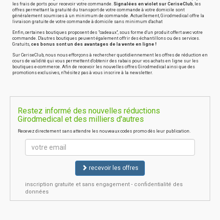
les frais de ports pour recevoir votre commande.
Signalées en violet sur CeriseClub
, les
offres permettant la gratuité du transport de votre commande à votre domicile sont
généralement soumises à un minimum de commande. Actuellement, Girodmedical offre la
livraison gratuite de votre commande à domicile sans minimum d'achat
Enfin, certaines boutiques proposent des "cadeaux", sous forme d'un produit offert avec votre
commande. D'autres boutiques peuvent également offrir des échantillons ou des services.
Gratuits,
ces bonus sont un des avantages de la vente en ligne !
Sur CeriseClub, nous nous efforçons à rechercher quotidiennement les offres de réduction en
cours de validité qui vous permettent d'obtenir des rabais pour vos achats en ligne sur les
boutiques e-commerce. Afin de recevoir les nouvelles offres Girodmedical ainsi que des
promotions exclusives, n'hésitez pas à vous inscrire à la newsletter.
Restez informé des nouvelles réductions
Girodmedical et des milliers d'autres
Recevez directement sans attendre les nouveaux codes promo dès leur publication.
recevoir les offres
inscription gratuite et sans engagement - confidentialité des
données