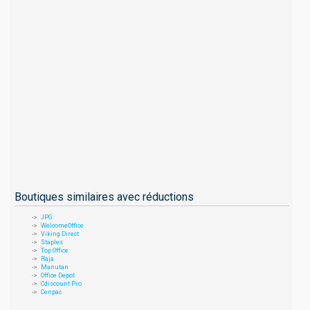
Boutiques similaires avec réductions
JPG
WelcomeOffice
Viking Direct
Staples
Top Office
Raja
Manutan
Office Depot
Cdiscount Pro
Cenpac