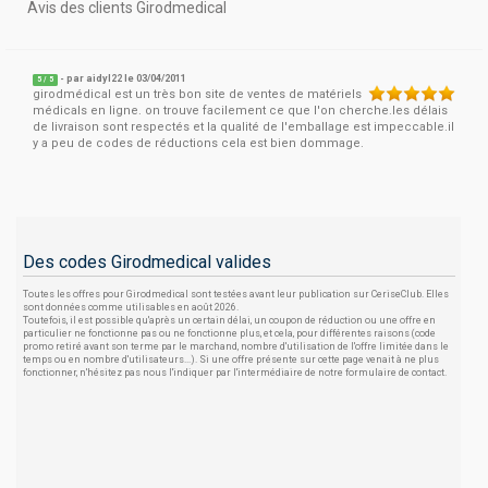
Avis des clients Girodmedical
- par
aidyl22
le 03/04/2011
5
/
5
girodmédical est un très bon site de ventes de matériels
médicals en ligne. on trouve facilement ce que l'on cherche.les délais
de livraison sont respectés et la qualité de l'emballage est impeccable.il
y a peu de codes de réductions cela est bien dommage.
Des codes Girodmedical valides
Toutes les offres pour Girodmedical sont testées avant leur publication sur CeriseClub. Elles
sont données comme utilisables en août 2026.
Toutefois, il est possible qu'après un certain délai, un coupon de réduction ou une offre en
particulier ne fonctionne pas ou ne fonctionne plus, et cela, pour différentes raisons (code
promo retiré avant son terme par le marchand, nombre d'utilisation de l'offre limitée dans le
temps ou en nombre d'utilisateurs...). Si une offre présente sur cette page venait à ne plus
fonctionner, n'hésitez pas nous l'indiquer par l'intermédiaire de notre formulaire de contact.