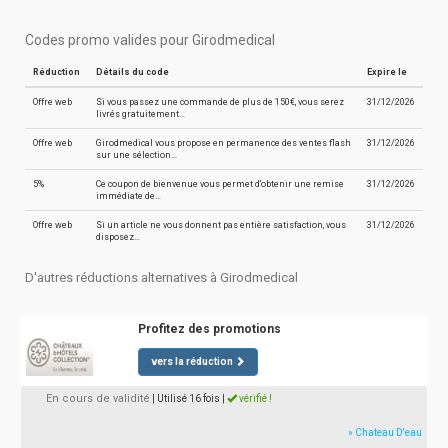
Codes promo valides pour Girodmedical
Réduction
Détails du code
Expire le
Offre web
Si vous passez une commande de plus de 150€, vous serez
31/12/2026
livrés gratuitement…
Offre web
Girodmedical vous propose en permanence des ventes flash
31/12/2026
sur une sélection…
5%
Ce coupon de bienvenue vous permet d'obtenir une remise
31/12/2026
immédiate de…
Offre web
Si un article ne vous donnent pas entière satisfaction, vous
31/12/2026
disposez…
D'autres réductions alternatives à Girodmedical
Profitez des promotions
vers la réduction
En cours de validité
| Utilisé 16 fois
|
vérifié !
» Chateau D'eau