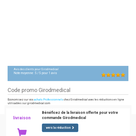
Avis des clients pour
Girodmedical
Note moyenne :
5
/
5
pour
1
avis
Code promo Girodmedical
Economisez sur vos
achats Professionnels
chez Girodmedical avec les réductions en ligne
utilisables sur girodmedical.com
Bénéficez de la livraison offerte pour votre
livraison
commande Girodmedical
vers la réduction