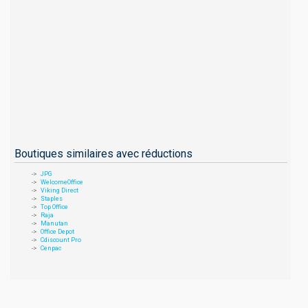
Boutiques similaires avec réductions
JPG
WelcomeOffice
Viking Direct
Staples
Top Office
Raja
Manutan
Office Depot
Cdiscount Pro
Cenpac