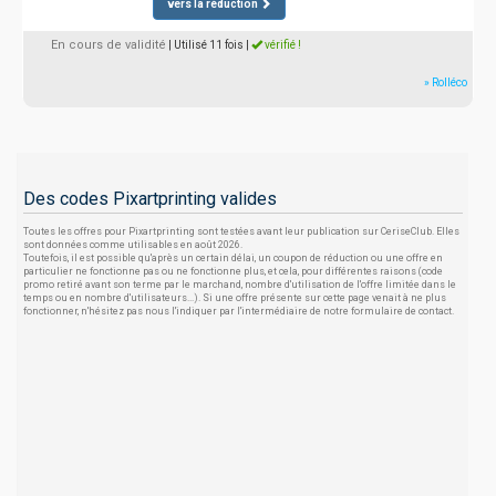
vers la réduction
En cours de validité
| Utilisé 11 fois
|
vérifié !
» Rolléco
Des codes Pixartprinting valides
Toutes les offres pour Pixartprinting sont testées avant leur publication sur CeriseClub. Elles
sont données comme utilisables en août 2026.
Toutefois, il est possible qu'après un certain délai, un coupon de réduction ou une offre en
particulier ne fonctionne pas ou ne fonctionne plus, et cela, pour différentes raisons (code
promo retiré avant son terme par le marchand, nombre d'utilisation de l'offre limitée dans le
temps ou en nombre d'utilisateurs...). Si une offre présente sur cette page venait à ne plus
fonctionner, n'hésitez pas nous l'indiquer par l'intermédiaire de notre formulaire de contact.