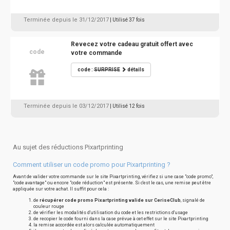
Terminée depuis le 31/12/2017
| Utilisé 37 fois
Revecez votre cadeau gratuit offert avec
code
votre commande
code :
SURPRISE
détails
Terminée depuis le 03/12/2017
| Utilisé 12 fois
Au sujet des réductions Pixartprinting
Comment utiliser un code promo pour Pixartprinting ?
Avant de valider votre commande sur le site Pixartprinting, vérifiez si une case "code promo",
"code avantage" ou encore "code réduction" est présente. Si c'est le cas, une remise peut être
appliquée sur votre achat. Il suffit pour cela :
de
récupérer code promo Pixartprinting valide sur CeriseClub
, signalé de
couleur rouge
de vérifier les modalités d'utilisation du code et les restrictions d'usage
de recopier le code fourni dans la case prévue à cet effet sur le site Pixartprinting
la remise accordée est alors calculée automatiquement