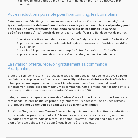
il ne vous reste plus qu'à régler votre commande en profitant du nouveau prix
remisé
Autres réductions possible pour Pixartprinting, les bons plans
Outre le code de réduction, qui donne un avantage en % ou en € sur votre commande, il est
également
possible de bénéficier d'autres avantages
. Par exemple,
Pixartprinting peut
proposer une offre promotionnelle temporaire sur un produit ou un service
spécifique
, sans qu'il soit besoin de renseigner un code. Pour profiter de ce type de promo :
repérez les offres de couleur bleue sur CeriseClub, portant la mention "réductions"
prenez connaissance des détails de l'offre, des articles concernés et des modalités
d'utilisation
accédez à la promotion en cliquant depuis l'offre répertoriée sur CeriseClub
procédez à la commande sur le site Pixartprinting de manière habituelle
La livraison offerte, recevoir gratuitement sa commande
Pixartprinting
Grâce à la livraison gratuite, il est possible sous certaines conditions de ne pas avoir à payer
les frais de ports pour recevoir votre commande.
Signalées en violet sur CeriseClub
, les
offres permettant la gratuité du transport de votre commande à votre domicile sont
généralement soumises à un minimum de commande. Actuellement, Pixartprinting offre la
livraison gratuite de votre commande à domicile à partir de 100€.
Enfin, certaines boutiques proposent des "cadeaux", sous forme d'un produit offert avec votre
commande. D'autres boutiques peuvent également offrir des échantillons ou des services.
Gratuits,
ces bonus sont un des avantages de la vente en ligne !
Sur CeriseClub, nous nous efforçons à rechercher quotidiennement les offres de réduction en
cours de validité qui vous permettent d'obtenir des rabais pour vos achats en ligne sur les
boutiques e-commerce. Afin de recevoir les nouvelles offres Pixartprinting ainsi que des
promotions exclusives, n'hésitez pas à vous inscrire à la newsletter.