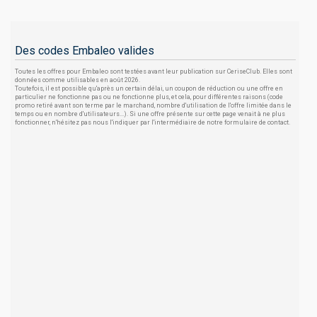
Des codes Embaleo valides
Toutes les offres pour Embaleo sont testées avant leur publication sur CeriseClub. Elles sont
données comme utilisables en août 2026.
Toutefois, il est possible qu'après un certain délai, un coupon de réduction ou une offre en
particulier ne fonctionne pas ou ne fonctionne plus, et cela, pour différentes raisons (code
promo retiré avant son terme par le marchand, nombre d'utilisation de l'offre limitée dans le
temps ou en nombre d'utilisateurs...). Si une offre présente sur cette page venait à ne plus
fonctionner, n'hésitez pas nous l'indiquer par l'intermédiaire de notre formulaire de contact.