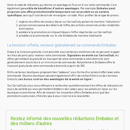
Outre le code de réduction, qui donne un avantage en % ou en € sur votre commande, il est
également
possible de bénéficier d'autres avantages
. Par exemple,
Embaleo peut
proposer une offre promotionnelle temporaire sur un produit ou un service
spécifique
, sans qu'il soit besoin de renseigner un code. Pour profiter de ce type de promo :
repérez les offres de couleur bleue sur CeriseClub, portant la mention "réductions"
prenez connaissance des détails de l'offre, des articles concernés et des modalités
d'utilisation
accédez à la promotion en cliquant depuis l'offre répertoriée sur CeriseClub
procédez à la commande sur le site Embaleo de manière habituelle
La livraison offerte, recevoir gratuitement sa commande Embaleo
Grâce à la livraison gratuite, il est possible sous certaines conditions de ne pas avoir à payer
les frais de ports pour recevoir votre commande.
Signalées en violet sur CeriseClub
, les
offres permettant la gratuité du transport de votre commande à votre domicile sont
généralement soumises à un minimum de commande. Actuellement, Embaleo offre la
livraison gratuite de votre commande à domicile à partir de 50€.
Enfin, certaines boutiques proposent des "cadeaux", sous forme d'un produit offert avec votre
commande. D'autres boutiques peuvent également offrir des échantillons ou des services.
Gratuits,
ces bonus sont un des avantages de la vente en ligne !
Sur CeriseClub, nous nous efforçons à rechercher quotidiennement les offres de réduction en
cours de validité qui vous permettent d'obtenir des rabais pour vos achats en ligne sur les
boutiques e-commerce. Afin de recevoir les nouvelles offres Embaleo ainsi que des
promotions exclusives, n'hésitez pas à vous inscrire à la newsletter.
Restez informé des nouvelles réductions Embaleo et
des milliers d'autres