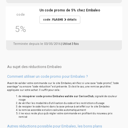
Un code promo de 5% chez Embaleo
code
code :
FLASH5
détails
5%
Terminée depuis le 03/05/2016
| Utilisé 3 fois
Au sujet des réductions Embaleo
Comment utiliser un code promo pour Embaleo ?
Avant de valider votre commande sur le site Embaleo, vérifiez si une case "code promo", "code
avantage" ou encore "code réduction" est présente. Si c'est le cas, une remise peut être
appliquée sur votre achat. Il suffit pour cela :
de
récupérer code promo Embaleo valide sur CeriseClub
, signalé de couleur
rouge
de vérifier les modalités d'utilisation du code et les restrictions d'usage
de recopier le code fourni dans la case prévue à cet effet sur le site Embaleo
la remise accordée est alors calculée automatiquement
il ne vous reste plus qu'à régler votre commande en profitant du nouveau prix
remisé
Autres réductions possible pour Embaleo, les bons plans