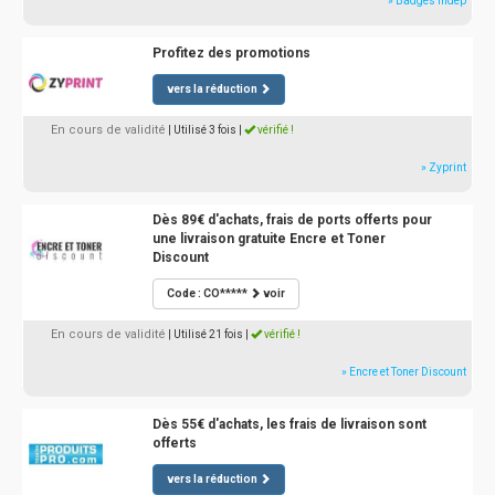
» Badges indep
Profitez des promotions
vers la réduction
En cours de validité
| Utilisé 3 fois
|
vérifié !
» Zyprint
Dès 89€ d'achats, frais de ports offerts pour
une livraison gratuite Encre et Toner
Discount
Code : CO*****
voir
En cours de validité
| Utilisé 21 fois
|
vérifié !
» Encre et Toner Discount
Dès 55€ d'achats, les frais de livraison sont
offerts
vers la réduction