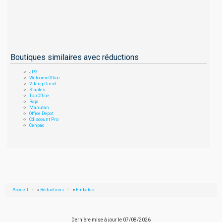
Boutiques similaires avec réductions
JPG
WelcomeOffice
Viking Direct
Staples
Top Office
Raja
Manutan
Office Depot
Cdiscount Pro
Cenpac
Accueil
»
Réductions
»
Embaleo
Dernière mise à jour le
07/08/2026