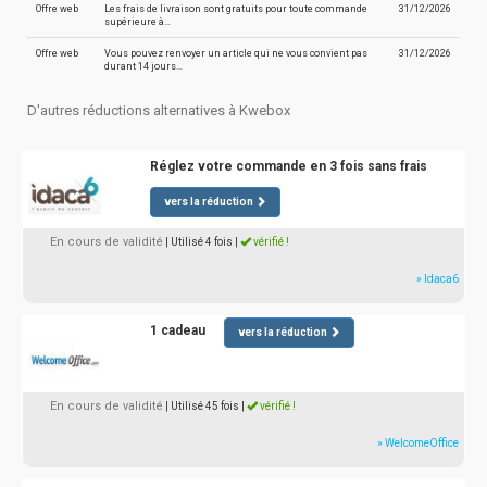
Offre web
Les frais de livraison sont gratuits pour toute commande
31/12/2026
supérieure à…
Offre web
Vous pouvez renvoyer un article qui ne vous convient pas
31/12/2026
durant 14 jours…
D'autres réductions alternatives à Kwebox
Réglez votre commande en 3 fois sans frais
vers la réduction
En cours de validité
| Utilisé 4 fois
|
vérifié !
» Idaca6
1 cadeau
vers la réduction
En cours de validité
| Utilisé 45 fois
|
vérifié !
» WelcomeOffice