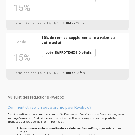
15%
Terminée depuis le 13/01/2017
| Utilisé 13 fois
15% de remise supplémentaire à valoir sur
code
votre achat
code :
KWPROTEGE08
détails
15%
Terminée depuis le 13/01/2017
| Utilisé 13 fois
Au sujet des réductions Kwebox
Comment utiliser un code promo pour Kwebox ?
Avant de valider votre commande sur le site Kwebox, vérifiez si une case "code promo", "code
avantage" ou encore "code réduction" est présente. Si c'est le cas, une remise peut être
appliquée sur votre achat. Il suffit pour cela :
de
récupérer code promo Kwebox valide sur CeriseClub
, signalé de couleur
rouge