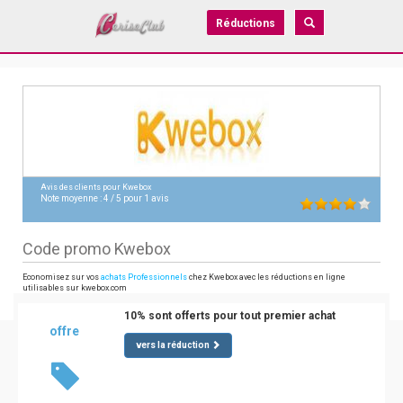
Réductions
Avis des clients pour
Kwebox
Note moyenne :
4
/
5
pour
1
avis
Code promo Kwebox
Economisez sur vos
achats Professionnels
chez Kwebox avec les réductions en ligne
utilisables sur kwebox.com
10% sont offerts pour tout premier achat
offre
vers la réduction