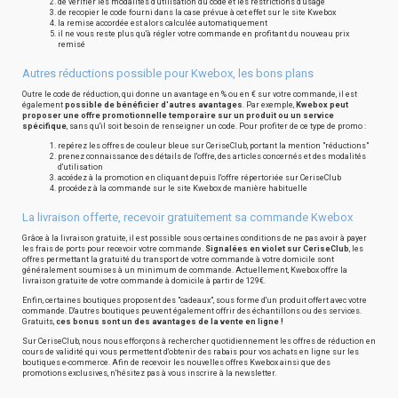
de vérifier les modalités d'utilisation du code et les restrictions d'usage
de recopier le code fourni dans la case prévue à cet effet sur le site Kwebox
la remise accordée est alors calculée automatiquement
il ne vous reste plus qu'à régler votre commande en profitant du nouveau prix
remisé
Autres réductions possible pour Kwebox, les bons plans
Outre le code de réduction, qui donne un avantage en % ou en € sur votre commande, il est
également
possible de bénéficier d'autres avantages
. Par exemple,
Kwebox peut
proposer une offre promotionnelle temporaire sur un produit ou un service
spécifique
, sans qu'il soit besoin de renseigner un code. Pour profiter de ce type de promo :
repérez les offres de couleur bleue sur CeriseClub, portant la mention "réductions"
prenez connaissance des détails de l'offre, des articles concernés et des modalités
d'utilisation
accédez à la promotion en cliquant depuis l'offre répertoriée sur CeriseClub
procédez à la commande sur le site Kwebox de manière habituelle
La livraison offerte, recevoir gratuitement sa commande Kwebox
Grâce à la livraison gratuite, il est possible sous certaines conditions de ne pas avoir à payer
les frais de ports pour recevoir votre commande.
Signalées en violet sur CeriseClub
, les
offres permettant la gratuité du transport de votre commande à votre domicile sont
généralement soumises à un minimum de commande. Actuellement, Kwebox offre la
livraison gratuite de votre commande à domicile à partir de 129€.
Enfin, certaines boutiques proposent des "cadeaux", sous forme d'un produit offert avec votre
commande. D'autres boutiques peuvent également offrir des échantillons ou des services.
Gratuits,
ces bonus sont un des avantages de la vente en ligne !
Sur CeriseClub, nous nous efforçons à rechercher quotidiennement les offres de réduction en
cours de validité qui vous permettent d'obtenir des rabais pour vos achats en ligne sur les
boutiques e-commerce. Afin de recevoir les nouvelles offres Kwebox ainsi que des
promotions exclusives, n'hésitez pas à vous inscrire à la newsletter.