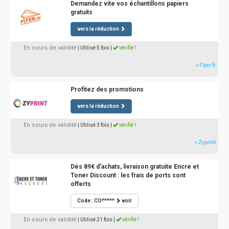
Demandez vite vos échantillons papiers
gratuits
vers la réduction
En cours de validité
| Utilisé 5 fois
|
vérifié !
» Flyer.fr
Profitez des promotions
vers la réduction
En cours de validité
| Utilisé 3 fois
|
vérifié !
» Zyprint
Dès 89€ d'achats, livraison gratuite Encre et
Toner Discount : les frais de ports sont
offerts
Code : CO*****
voir
En cours de validité
| Utilisé 21 fois
|
vérifié !