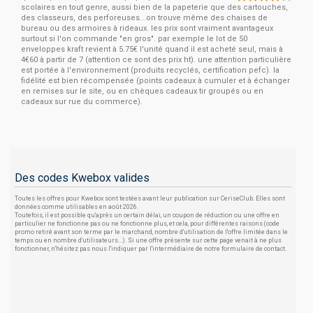
scolaires en tout genre, aussi bien de la papeterie que des cartouches,
des classeurs, des perforeuses...on trouve même des chaises de
bureau ou des armoires à rideaux. les prix sont vraiment avantageux
surtout si l'on commande "en gros". par exemple le lot de 50
enveloppes kraft revient à 5.75€ l'unité quand il est acheté seul, mais à
4€60 à partir de 7 (attention ce sont des prix ht). une attention particulière
est portée à l'environnement (produits recyclés, certification pefc). la
fidélité est bien récompensée (points cadeaux à cumuler et à échanger
en remises sur le site, ou en chèques cadeaux tir groupés ou en
cadeaux sur rue du commerce).
Des codes Kwebox valides
Toutes les offres pour Kwebox sont testées avant leur publication sur CeriseClub. Elles sont
données comme utilisables en août 2026.
Toutefois, il est possible qu'après un certain délai, un coupon de réduction ou une offre en
particulier ne fonctionne pas ou ne fonctionne plus, et cela, pour différentes raisons (code
promo retiré avant son terme par le marchand, nombre d'utilisation de l'offre limitée dans le
temps ou en nombre d'utilisateurs...). Si une offre présente sur cette page venait à ne plus
fonctionner, n'hésitez pas nous l'indiquer par l'intermédiaire de notre formulaire de contact.