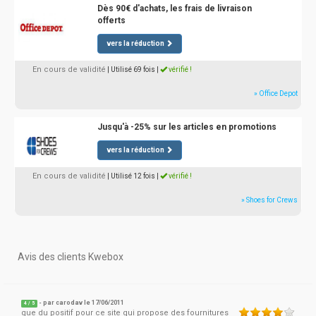
Dès 90€ d'achats, les frais de livraison
offerts
vers la réduction
En cours de validité
| Utilisé 69 fois
|
vérifié !
» Office Depot
Jusqu'à -25% sur les articles en promotions
vers la réduction
En cours de validité
| Utilisé 12 fois
|
vérifié !
» Shoes for Crews
Avis des clients Kwebox
- par
carodav
le 17/06/2011
4
/
5
que du positif pour ce site qui propose des fournitures