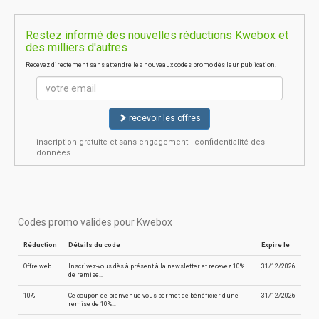
Restez informé des nouvelles réductions Kwebox et
des milliers d'autres
Recevez directement sans attendre les nouveaux codes promo dès leur publication.
recevoir les offres
inscription gratuite et sans engagement - confidentialité des
données
Codes promo valides pour Kwebox
Réduction
Détails du code
Expire le
Offre web
Inscrivez-vous dès à présent à la newsletter et recevez 10%
31/12/2026
de remise…
10%
Ce coupon de bienvenue vous permet de bénéficier d'une
31/12/2026
remise de 10%…