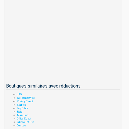
Boutiques similaires avec réductions
JPG
WelcomeOffice
Viking Direct
Staples
Top Office
Raja
Manutan
Office Depot
Cdiscount Pro
Cenpac