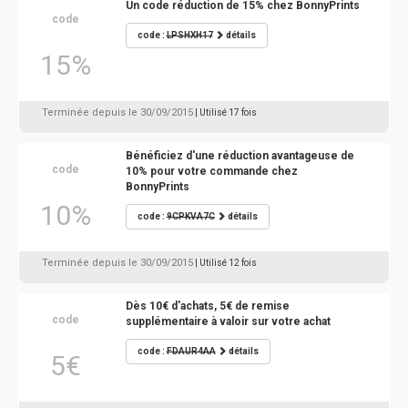
Un code réduction de 15% chez BonnyPrints
code
code :
LPSHXH17
détails
15%
Terminée depuis le 30/09/2015
| Utilisé 17 fois
Bénéficiez d'une réduction avantageuse de
code
10% pour votre commande chez
BonnyPrints
10%
code :
9CPKVA7C
détails
Terminée depuis le 30/09/2015
| Utilisé 12 fois
Dès 10€ d'achats, 5€ de remise
code
supplémentaire à valoir sur votre achat
code :
FDAUR4AA
détails
5€