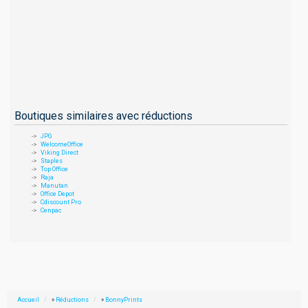
Boutiques similaires avec réductions
JPG
WelcomeOffice
Viking Direct
Staples
Top Office
Raja
Manutan
Office Depot
Cdiscount Pro
Cenpac
Accueil
»
Réductions
»
BonnyPrints