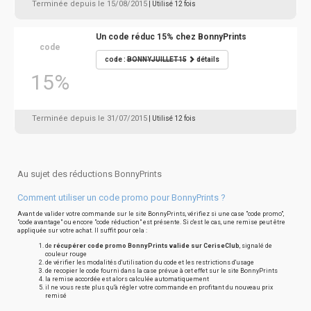
Terminée depuis le 15/08/2015
| Utilisé 12 fois
Un code réduc 15% chez BonnyPrints
code
code :
BONNYJUILLET15
détails
15%
Terminée depuis le 31/07/2015
| Utilisé 12 fois
Au sujet des réductions BonnyPrints
Comment utiliser un code promo pour BonnyPrints ?
Avant de valider votre commande sur le site BonnyPrints, vérifiez si une case "code promo",
"code avantage" ou encore "code réduction" est présente. Si c'est le cas, une remise peut être
appliquée sur votre achat. Il suffit pour cela :
de
récupérer code promo BonnyPrints valide sur CeriseClub
, signalé de
couleur rouge
de vérifier les modalités d'utilisation du code et les restrictions d'usage
de recopier le code fourni dans la case prévue à cet effet sur le site BonnyPrints
la remise accordée est alors calculée automatiquement
il ne vous reste plus qu'à régler votre commande en profitant du nouveau prix
remisé