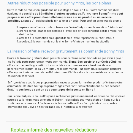
Autres réductions possible pour BonnyPrints, les bons plans
Outre le code de réduction, qui donne un avantage en % ou en € sur votre commande, il est
également
possible de bénéficier d'autres avantages
. Par exemple,
BonnyPrints peut
proposer une offre promotionnelle temporaire sur un produit ou un service
spécifique
, sans qu'il soit besoin de renseigner un code. Pour profiter de ce type de promo :
repérez les offres de couleur bleue sur CeriseClub, portant la mention "réductions"
prenez connaissance des détails de l'offre, des articles concernés et des modalités
d'utilisation
accédez à la promotion en cliquant depuis l'offre répertoriée sur CeriseClub
procédez à la commande sur le site BonnyPrints de manière habituelle
La livraison offerte, recevoir gratuitement sa commande BonnyPrints
Grâce à la livraison gratuite, il est possible sous certaines conditions de ne pas avoir à payer
les frais de ports pour recevoir votre commande.
Signalées en violet sur CeriseClub
, les
offres permettant la gratuité du transport de votre commande à votre domicile sont
généralement soumises à un minimum de commande. Par exemple, la livraison peut être
offerte pour toute commande de 49€ minimum. Vérifiez alors le montant de votre panier pour
pouvoir en bénéficier.
Enfin, certaines boutiques proposent des "cadeaux", sous forme d'un produit offert avec votre
commande. D'autres boutiques peuvent également offrir des échantillons ou des services.
Gratuits,
ces bonus sont un des avantages de la vente en ligne !
Sur CeriseClub, nous nous efforçons à rechercher quotidiennement les offres de réduction en
cours de validité qui vous permettent d'obtenir des rabais pour vos achats en ligne sur les
boutiques e-commerce. Afin de recevoir les nouvelles offres BonnyPrints ainsi que des
promotions exclusives, n'hésitez pas à vous inscrire à la newsletter.
Restez informé des nouvelles réductions