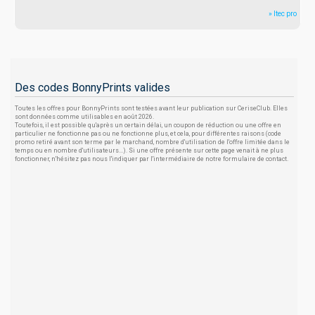
» Itec pro
Des codes BonnyPrints valides
Toutes les offres pour BonnyPrints sont testées avant leur publication sur CeriseClub. Elles
sont données comme utilisables en août 2026.
Toutefois, il est possible qu'après un certain délai, un coupon de réduction ou une offre en
particulier ne fonctionne pas ou ne fonctionne plus, et cela, pour différentes raisons (code
promo retiré avant son terme par le marchand, nombre d'utilisation de l'offre limitée dans le
temps ou en nombre d'utilisateurs...). Si une offre présente sur cette page venait à ne plus
fonctionner, n'hésitez pas nous l'indiquer par l'intermédiaire de notre formulaire de contact.