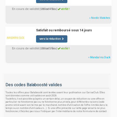
En cours de validité
| Utilisé 4 fois
|
vérifié !
» Nordic Watches
Satisfait ou remboursé sous 14 jours
vers la réduction
En cours de validité
| Utilisé 5 fois
|
vérifié !
» Mandarina Duck
Des codes Balaboosté valides
Toutes les offres pour Balaboosté sont testées avant leur publication sur CeriseClub. Elles
sont données comme utilisables en août 2026.
Toutefois, il est possible qu'après un certain délai, un coupon de réduction ou une offre en
particulier ne fonctionne pas ou ne fonctionne plus, et cela, pour différentes raisons (code
promo retiré avant son terme par le marchand, nombre d'utilisation de l'offre limitée dans le
temps ou en nombre d'utilisateurs...). Si une offre présente sur cette page venait à ne plus
fonctionner, n'hésitez pas nous l'indiquer par l'intermédiaire de notre formulaire de contact.