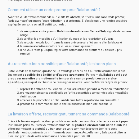
Comment utiliser un code promo pour Balaboosté ?
Avant de valider votre commande sur le site Balaboosté, vérifiez si une case "code promo",
"code avantage" ou encore "code réduction" est présente. Si c'est le cas, une remise peut être
appliquée sur votre achat. Il suffit pour cela :
de
récupérer code promo Balaboosté valide sur CeriseClub
, signalé de couleur
rouge
de vérifier les modalités d'utilisation du code et les restrictions d'usage
de recopier le code fourni dans la case prévue à cet effet sur le site Balaboosté
la remise accordée est alors calculée automatiquement
il ne vous reste plus qu'à régler votre commande en profitant du nouveau prix
remisé
Autres réductions possible pour Balaboosté, les bons plans
Outre le code de réduction, qui donne un avantage en % ou en € sur votre commande, il est
également
possible de bénéficier d'autres avantages
. Par exemple,
Balaboosté peut
proposer une offre promotionnelle temporaire sur un produit ou un service
spécifique
, sans qu'il soit besoin de renseigner un code. Pour profiter de ce type de promo :
repérez les offres de couleur bleue sur CeriseClub, portant la mention "réductions"
prenez connaissance des détails de l'offre, des articles concernés et des modalités
d'utilisation
accédez à la promotion en cliquant depuis l'offre répertoriée sur CeriseClub
procédez à la commande sur le site Balaboosté de manière habituelle
La livraison offerte, recevoir gratuitement sa commande Balaboosté
Grâce à la livraison gratuite, il est possible sous certaines conditions de ne pas avoir à payer
les frais de ports pour recevoir votre commande.
Signalées en violet sur CeriseClub
, les
offres permettant la gratuité du transport de votre commande à votre domicile sont
généralement soumises à un minimum de commande. Actuellement, Balaboosté offre la
livraison gratuite de votre commande à domicile à partir de 30€.