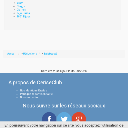
Eram
Cloggs
Claire's
Bijourama
1001Bijoux
Accueil
»
Réductions
»
Balaboosté
Dernière mise à jour le
08/08/2026
A propos de CeriseClub
Nos Mentions légales
Politique de confidentialité
Nous contacter
Nous suivre sur les réseaux sociaux
En poursuivant votre navigation sur ce site, vous acceptez l'utilisation de