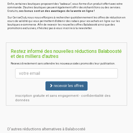
Enfin, certaines boutiques proposent des "cadeaux", sous forme d'un produit offert avec votre
commande. D'autres boutiques peuvent également offrir des échantillons ou des services.
Gratuits,
ces bonus sont un des avantages de la vente en ligne !
Sur CeriseClub, nous nous efforçons à rechercher quotidiennement les offres de réduction en
cours de validité qui vous permettent d'obtenir des rabais pour vos achats en ligne sur les
boutiques e-commerce. Afin de recevoir les nouvelles offres Balaboosté ainsi que des
promotions exclusives, n'hésitez pas à vous inscrire à la newsletter.
Restez informé des nouvelles réductions Balaboosté
et des milliers d'autres
Recevez directement sans attendre les nouveaux codes promo dès leur publication.
recevoir les offres
inscription gratuite et sans engagement - confidentialité des
données
D'autres réductions alternatives à Balaboosté