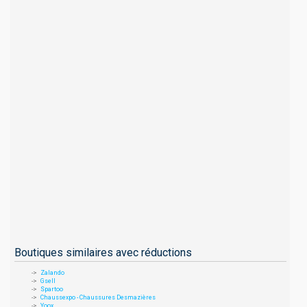
Boutiques similaires avec réductions
Zalando
Gsell
Spartoo
Chaussexpo - Chaussures Desmazières
Yoox