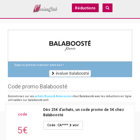
Réductions
Soyez le premier à donner votre avis !
évaluer Balaboosté
Code promo Balaboosté
Economisez sur vos
achats Bijoux & Accessoires
chez Balaboosté avec les réductions en ligne
utilisables sur balabooste.com
Dès 25€ d'achats, un code promo de 5€ chez
code
Balaboosté
Code : CA****
voir
5€