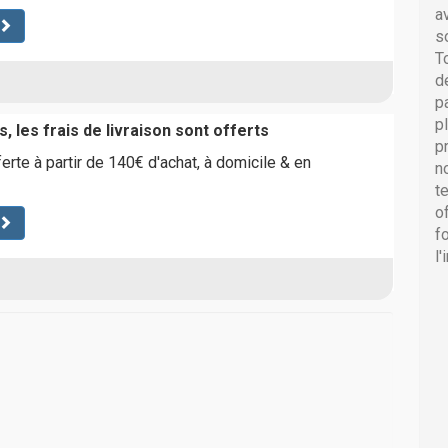
a
s
T
d
p
p
, les frais de livraison sont offerts
p
ferte à partir de 140€ d'achat, à domicile & en
n
t
o
f
l