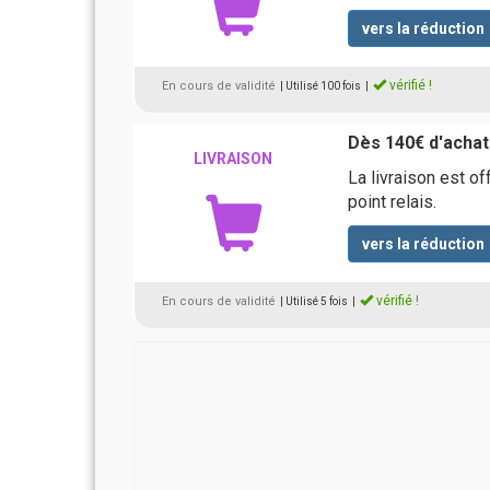
vers la réduction
vérifié !
En cours de validité
| Utilisé 100 fois
|
Dès 140€ d'achats
LIVRAISON
La livraison est of
point relais.
vers la réduction
vérifié !
En cours de validité
| Utilisé 5 fois
|