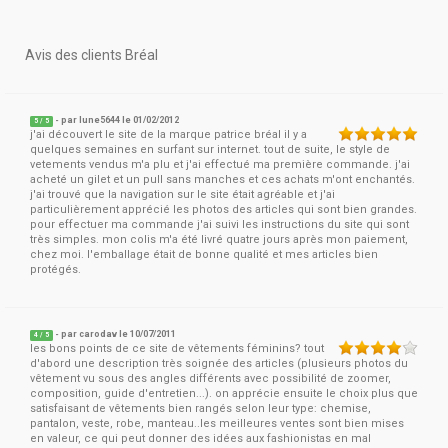
Avis des clients Bréal
- par
lune5644
le 01/02/2012
5
/
5
j'ai découvert le site de la marque patrice bréal il y a
quelques semaines en surfant sur internet. tout de suite, le style de
vetements vendus m'a plu et j'ai effectué ma première commande. j'ai
acheté un gilet et un pull sans manches et ces achats m'ont enchantés.
j'ai trouvé que la navigation sur le site était agréable et j'ai
particulièrement apprécié les photos des articles qui sont bien grandes.
pour effectuer ma commande j'ai suivi les instructions du site qui sont
très simples. mon colis m'a été livré quatre jours après mon paiement,
chez moi. l'emballage était de bonne qualité et mes articles bien
protégés.
- par
carodav
le 10/07/2011
4
/
5
les bons points de ce site de vêtements féminins? tout
d'abord une description très soignée des articles (plusieurs photos du
vêtement vu sous des angles différents avec possibilité de zoomer,
composition, guide d'entretien...). on apprécie ensuite le choix plus que
satisfaisant de vêtements bien rangés selon leur type: chemise,
pantalon, veste, robe, manteau..les meilleures ventes sont bien mises
en valeur, ce qui peut donner des idées aux fashionistas en mal