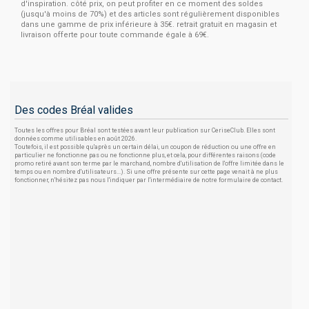
d'inspiration. côté prix, on peut profiter en ce moment des soldes
(jusqu'à moins de 70%) et des articles sont régulièrement disponibles
dans une gamme de prix inférieure à 35€. retrait gratuit en magasin et
livraison offerte pour toute commande égale à 69€.
Des codes Bréal valides
Toutes les offres pour Bréal sont testées avant leur publication sur CeriseClub. Elles sont
données comme utilisables en août 2026.
Toutefois, il est possible qu'après un certain délai, un coupon de réduction ou une offre en
particulier ne fonctionne pas ou ne fonctionne plus, et cela, pour différentes raisons (code
promo retiré avant son terme par le marchand, nombre d'utilisation de l'offre limitée dans le
temps ou en nombre d'utilisateurs...). Si une offre présente sur cette page venait à ne plus
fonctionner, n'hésitez pas nous l'indiquer par l'intermédiaire de notre formulaire de contact.