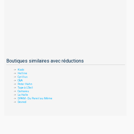
Boutiques similaires avec réductions
Kiabi
Helline
Cyrillus
C&A
Peter Hahn
Tape à L'Oeil
Camaieu
La Halle
DPAM - Du Pareil au Même
Devred