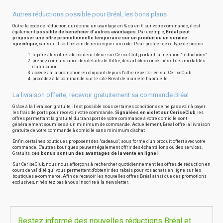
Autres réductions possible pour Bréal, les bons plans
Outre le code de réduction, qui donne un avantage en % ou en € sur votre commande, il est
également
possible de bénéficier d'autres avantages
. Par exemple,
Bréal peut
proposer une offre promotionnelle temporaire sur un produit ou un service
spécifique
, sans qu'il soit besoin de renseigner un code. Pour profiter de ce type de promo :
repérez les offres de couleur bleue sur CeriseClub, portant la mention "réductions"
prenez connaissance des détails de l'offre, des articles concernés et des modalités
d'utilisation
accédez à la promotion en cliquant depuis l'offre répertoriée sur CeriseClub
procédez à la commande sur le site Bréal de manière habituelle
La livraison offerte, recevoir gratuitement sa commande Bréal
Grâce à la livraison gratuite, il est possible sous certaines conditions de ne pas avoir à payer
les frais de ports pour recevoir votre commande.
Signalées en violet sur CeriseClub
, les
offres permettant la gratuité du transport de votre commande à votre domicile sont
généralement soumises à un minimum de commande. Actuellement, Bréal offre la livraison
gratuite de votre commande à domicile sans minimum d'achat
Enfin, certaines boutiques proposent des "cadeaux", sous forme d'un produit offert avec votre
commande. D'autres boutiques peuvent également offrir des échantillons ou des services.
Gratuits,
ces bonus sont un des avantages de la vente en ligne !
Sur CeriseClub, nous nous efforçons à rechercher quotidiennement les offres de réduction en
cours de validité qui vous permettent d'obtenir des rabais pour vos achats en ligne sur les
boutiques e-commerce. Afin de recevoir les nouvelles offres Bréal ainsi que des promotions
exclusives, n'hésitez pas à vous inscrire à la newsletter.
Restez informé des nouvelles réductions Bréal et