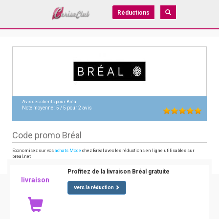
Réductions
Avis des clients pour
Bréal
Note moyenne :
5
/
5
pour
2
avis
Code promo Bréal
Economisez sur vos
achats Mode
chez Bréal avec les réductions en ligne utilisables sur
breal.net
Profitez de la livraison Bréal gratuite
livraison
vers la réduction