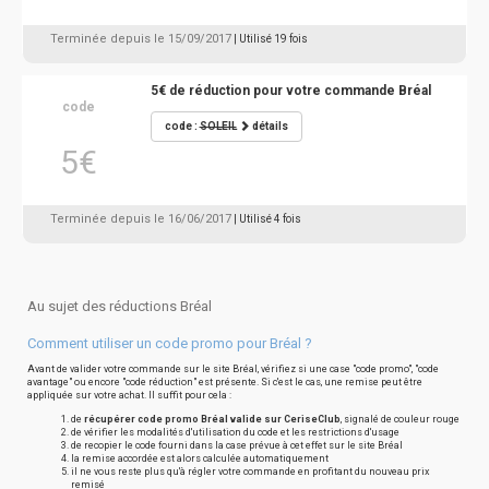
Terminée depuis le 15/09/2017
| Utilisé 19 fois
5€ de réduction pour votre commande Bréal
code
code :
SOLEIL
détails
5€
Terminée depuis le 16/06/2017
| Utilisé 4 fois
Au sujet des réductions Bréal
Comment utiliser un code promo pour Bréal ?
Avant de valider votre commande sur le site Bréal, vérifiez si une case "code promo", "code
avantage" ou encore "code réduction" est présente. Si c'est le cas, une remise peut être
appliquée sur votre achat. Il suffit pour cela :
de
récupérer code promo Bréal valide sur CeriseClub
, signalé de couleur rouge
de vérifier les modalités d'utilisation du code et les restrictions d'usage
de recopier le code fourni dans la case prévue à cet effet sur le site Bréal
la remise accordée est alors calculée automatiquement
il ne vous reste plus qu'à régler votre commande en profitant du nouveau prix
remisé