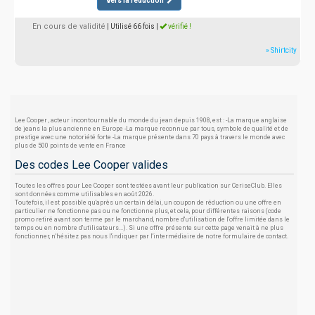
vers la réduction
En cours de validité
| Utilisé 66 fois
|
vérifié !
» Shirtcity
Lee Cooper , acteur incontournable du monde du jean depuis 1908, est : -La marque anglaise
de jeans la plus ancienne en Europe -La marque reconnue par tous, symbole de qualité et de
prestige avec une notoriété forte -La marque présente dans 70 pays à travers le monde avec
plus de 500 points de vente en France
Des codes Lee Cooper valides
Toutes les offres pour Lee Cooper sont testées avant leur publication sur CeriseClub. Elles
sont données comme utilisables en août 2026.
Toutefois, il est possible qu'après un certain délai, un coupon de réduction ou une offre en
particulier ne fonctionne pas ou ne fonctionne plus, et cela, pour différentes raisons (code
promo retiré avant son terme par le marchand, nombre d'utilisation de l'offre limitée dans le
temps ou en nombre d'utilisateurs...). Si une offre présente sur cette page venait à ne plus
fonctionner, n'hésitez pas nous l'indiquer par l'intermédiaire de notre formulaire de contact.