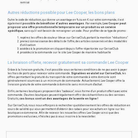
remisé
Autres réductions possible pour Lee Cooper, les bons plans
Outre le code de réduction, qui donne un avantage en % ou en € sur votre commande, il est
également
possible de bénéficier d'autres avantages
. Par exemple,
Lee Cooper peut
proposer une offre promotionnelle temporaire sur un produit ou un service
spécifique
, sans qu'il soit besoin de renseigner un code. Pour profiter de ce type de promo :
repérez les offres de couleur bleue sur CeriseClub, portant la mention "réductions"
prenez connaissance des détails de l'offre, des articles concernés et des modalités
d'utilisation
accédez à la promotion en cliquant depuis l'offre répertoriée sur CeriseClub
procédez à la commande sur le site Lee Cooper de manière habituelle
La livraison offerte, recevoir gratuitement sa commande Lee Cooper
Grâce à la livraison gratuite, il est possible sous certaines conditions de ne pas avoir à payer
les frais de ports pour recevoir votre commande.
Signalées en violet sur CeriseClub
, les
offres permettant la gratuité du transport de votre commande à votre domicile sont
généralement soumises à un minimum de commande. Actuellement, Lee Cooper offre la
livraison gratuite de votre commande à domicile sans minimum d'achat
Enfin, certaines boutiques proposent des "cadeaux", sous forme d'un produit offert avec votre
commande. D'autres boutiques peuvent également offrir des échantillons ou des services.
Gratuits,
ces bonus sont un des avantages de la vente en ligne !
Sur CeriseClub, nous nous efforçons à rechercher quotidiennement les offres de réduction en
cours de validité qui vous permettent d'obtenir des rabais pour vos achats en ligne sur les
boutiques e-commerce. Afin de recevoir les nouvelles offres Lee Cooper ainsi que des
promotions exclusives, n'hésitez pas à vous inscrire à la newsletter.