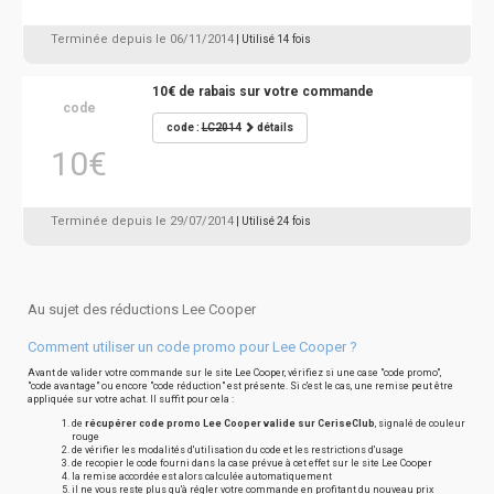
Terminée depuis le 06/11/2014
| Utilisé 14 fois
10€ de rabais sur votre commande
code
code :
LC2014
détails
10€
Terminée depuis le 29/07/2014
| Utilisé 24 fois
Au sujet des réductions Lee Cooper
Comment utiliser un code promo pour Lee Cooper ?
Avant de valider votre commande sur le site Lee Cooper, vérifiez si une case "code promo",
"code avantage" ou encore "code réduction" est présente. Si c'est le cas, une remise peut être
appliquée sur votre achat. Il suffit pour cela :
de
récupérer code promo Lee Cooper valide sur CeriseClub
, signalé de couleur
rouge
de vérifier les modalités d'utilisation du code et les restrictions d'usage
de recopier le code fourni dans la case prévue à cet effet sur le site Lee Cooper
la remise accordée est alors calculée automatiquement
il ne vous reste plus qu'à régler votre commande en profitant du nouveau prix