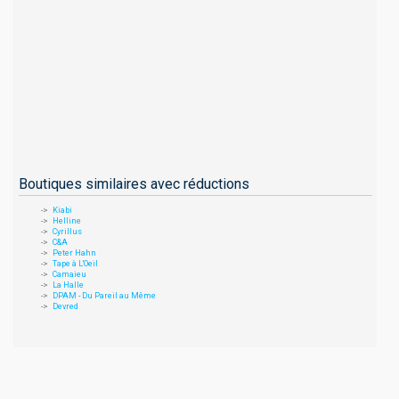
Boutiques similaires avec réductions
Kiabi
Helline
Cyrillus
C&A
Peter Hahn
Tape à L'Oeil
Camaieu
La Halle
DPAM - Du Pareil au Même
Devred