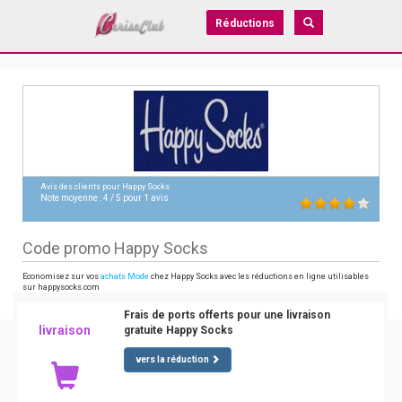
Réductions
Avis des clients pour
Happy Socks
Note moyenne :
4
/
5
pour
1
avis
Code promo Happy Socks
Economisez sur vos
achats Mode
chez Happy Socks avec les réductions en ligne utilisables
sur happysocks.com
Frais de ports offerts pour une livraison
livraison
gratuite Happy Socks
vers la réduction