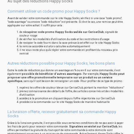
Au sujet des réductions Happy Socks
Comment utiliser un code promo pour Happy Socks ?
Avant de valider votre commande sur le site Happy Socks, vérifiez si une case "code promo",
"code avantage" ou encore "code réduction" est présente. Si c'est le cas, une remise peut être
appliquée sur votre achat. Il suffit pour cela :
de
récupérer code promo Happy Socks valide sur CeriseClub
, signalé de
couleur rouge
de vérifier les modalités d'utilisation du code et les restrictions d'usage
de recopier le code fourni dans la case prévue à cet effet sur le site Happy Socks
la remise accordée est alors calculée automatiquement
il ne vous reste plus qu'à régler votre commande en profitant du nouveau prix
remisé
Autres réductions possible pour Happy Socks, les bons plans
Outre le code de réduction, qui donne un avantage en % ou en € sur votre commande, il est
également
possible de bénéficier d'autres avantages
. Par exemple,
Happy Socks peut
proposer une offre promotionnelle temporaire sur un produit ou un service
spécifique
, sans qu'il soit besoin de renseigner un code. Pour profiter de ce type de promo :
repérez les offres de couleur bleue sur CeriseClub, portant la mention "réductions"
prenez connaissance des détails de l'offre, des articles concernés et des modalités
d'utilisation
accédez à la promotion en cliquant depuis l'offre répertoriée sur CeriseClub
procédez à la commande sur le site Happy Socks de manière habituelle
La livraison offerte, recevoir gratuitement sa commande Happy
Socks
Grâce à la livraison gratuite, il est possible sous certaines conditions de ne pas avoir à payer
les frais de ports pour recevoir votre commande.
Signalées en violet sur CeriseClub
, les
offres permettant la gratuité du transport de votre commande à votre domicile sont
généralement soumises à un minimum de commande. Actuellement, Happy Socks offre la