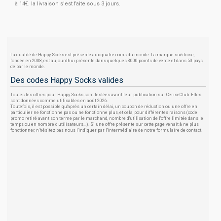
à 14€. la livraison s'est faite sous 3 jours.
La qualité de Happy Socks est présente aux quatre coins du monde. La marque suédoise,
fondée en 2008, est aujourdhui présente dans quelques 3000 points de vente et dans 50 pays
de par le monde.
Des codes Happy Socks valides
Toutes les offres pour Happy Socks sont testées avant leur publication sur CeriseClub. Elles
sont données comme utilisables en août 2026.
Toutefois, il est possible qu'après un certain délai, un coupon de réduction ou une offre en
particulier ne fonctionne pas ou ne fonctionne plus, et cela, pour différentes raisons (code
promo retiré avant son terme par le marchand, nombre d'utilisation de l'offre limitée dans le
temps ou en nombre d'utilisateurs...). Si une offre présente sur cette page venait à ne plus
fonctionner, n'hésitez pas nous l'indiquer par l'intermédiaire de notre formulaire de contact.