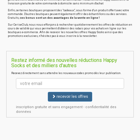
livraison gratuite de votre commande à domicile sans minimum d'achat
Enfin, certaines boutiques proposent des "cadeaux", sous forme d'un produit offert avec votre
commande. D'autres boutiques peuvent également offrir des échantillons ou des services.
Gratuits,
ces bonus sont un des avantages de la vente en ligne !
Sur CeriseClub, nous nous efforçons à rechercher quotidiennement les offres de réduction en
cours de validité qui vous permettent d'obtenir des rabais pour vos achats en ligne sur les
boutiques e-commerce. Afin de recevoir les nouvelles offres Happy Socks ainsi que des
promotions exclusives, n'hésitez pas à vous inscrire à la newsletter.
Restez informé des nouvelles réductions Happy
Socks et des milliers d'autres
Recevez directement sans attendre les nouveaux codes promo dès leur publication.
recevoir les offres
inscription gratuite et sans engagement - confidentialité des
données