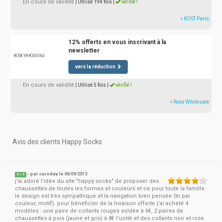
En cours de validité
| Utilisé 194 fois
|
vérifié !
» KOST Paris
12% offerts en vous inscrivant à la
newsletter
vers la réduction
En cours de validité
| Utilisé 5 fois
|
vérifié !
» Rose Wholesale
Avis des clients Happy Socks
- par
carodav
le 06/09/2013
4
/
5
j'ai adoré l'idée du site "happy socks" de proposer des
chaussettes de toutes les formes et couleurs et ce pour toute la famille.
le design est très sympathique et la navigation bien pensée (tri par
couleur, motif). pour bénéficier de la livraison offerte j'ai acheté 4
modèles : une paire de collants rouges soldée à 6€, 2 paires de
chaussettes à pois (jaune et gris) à 8€ l'unité et des collants noir et rose