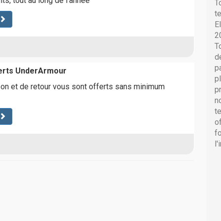
ts, tout au long de l'année
T
t
E
2
T
d
p
ferts UnderArmour
p
ison et de retour vous sont offerts sans minimum
p
n
t
o
f
l