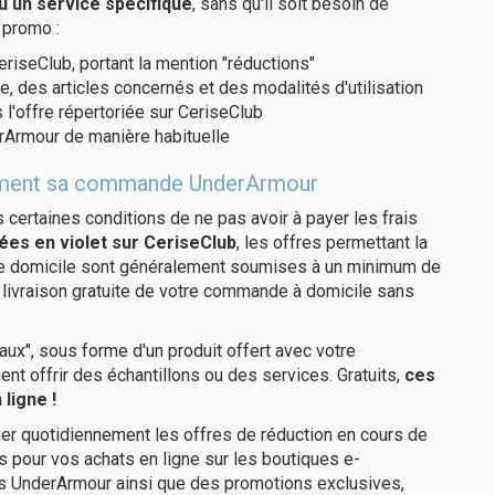
u un service spécifique
, sans qu'il soit besoin de
 promo :
eriseClub, portant la mention "réductions"
e, des articles concernés et des modalités d'utilisation
 l'offre répertoriée sur CeriseClub
rArmour de manière habituelle
uitement sa commande UnderArmour
us certaines conditions de ne pas avoir à payer les frais
ées en violet sur CeriseClub
, les offres permettant la
tre domicile sont généralement soumises à un minimum de
livraison gratuite de votre commande à domicile sans
ux", sous forme d'un produit offert avec votre
 offrir des échantillons ou des services. Gratuits,
ces
ligne !
er quotidiennement les offres de réduction en cours de
is pour vos achats en ligne sur les boutiques e-
es UnderArmour ainsi que des promotions exclusives,