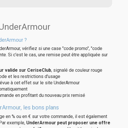
s UnderArmour
derArmour ?
derArmour, vérifiez si une case "code promo", "code
te. Si c'est le cas, une remise peut être appliquée sur
 valide sur CeriseClub
, signalé de couleur rouge
code et les restrictions d'usage
révue à cet effet sur le site UnderArmour
utomatiquement
ommande en profitant du nouveau prix remisé
rArmour, les bons plans
age en % ou en € sur votre commande, il est également
 Par exemple,
UnderArmour peut proposer une offre