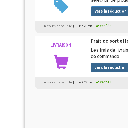
sélection de produi
vers la réduction
vérifié !
En cours de validité
| Utilisé 25 fois
|
Frais de port of
LIVRAISON
Les frais de livra
de commande
vers la réduction
vérifié !
En cours de validité
| Utilisé 13 fois
|