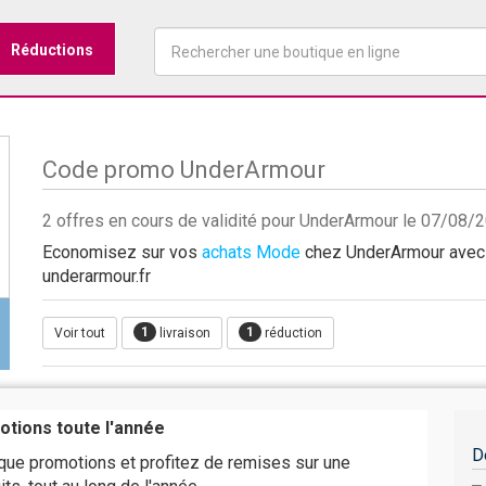
Réductions
Code promo UnderArmour
2 offres en cours de validité pour UnderArmour le 07/08/
Economisez sur vos
achats Mode
chez UnderArmour avec l
underarmour.fr
1
1
Voir tout
livraison
réduction
otions toute l'année
D
que promotions et profitez de remises sur une