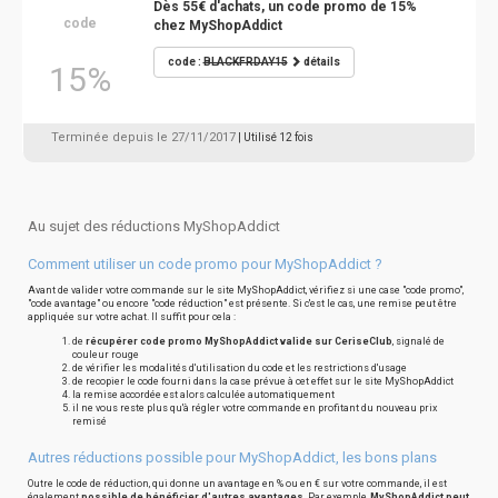
Dès 55€ d'achats, un code promo de 15%
code
chez MyShopAddict
code :
BLACKFRDAY15
détails
15%
Terminée depuis le 27/11/2017
| Utilisé 12 fois
Au sujet des réductions MyShopAddict
Comment utiliser un code promo pour MyShopAddict ?
Avant de valider votre commande sur le site MyShopAddict, vérifiez si une case "code promo",
"code avantage" ou encore "code réduction" est présente. Si c'est le cas, une remise peut être
appliquée sur votre achat. Il suffit pour cela :
de
récupérer code promo MyShopAddict valide sur CeriseClub
, signalé de
couleur rouge
de vérifier les modalités d'utilisation du code et les restrictions d'usage
de recopier le code fourni dans la case prévue à cet effet sur le site MyShopAddict
la remise accordée est alors calculée automatiquement
il ne vous reste plus qu'à régler votre commande en profitant du nouveau prix
remisé
Autres réductions possible pour MyShopAddict, les bons plans
Outre le code de réduction, qui donne un avantage en % ou en € sur votre commande, il est
également
possible de bénéficier d'autres avantages
. Par exemple,
MyShopAddict peut