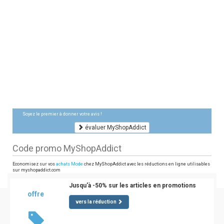
Soyez le premier à donner votre avis !
évaluer MyShopAddict
Code promo MyShopAddict
Economisez sur vos
achats Mode
chez MyShopAddict avec les réductions en ligne utilisables
sur myshopaddict.com
Jusqu'à -50% sur les articles en promotions
offre
vers la réduction