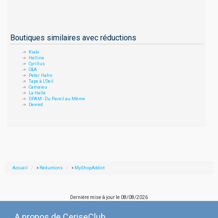
Boutiques similaires avec réductions
Kiabi
Helline
Cyrillus
C&A
Peter Hahn
Tape à L'Oeil
Camaieu
La Halle
DPAM - Du Pareil au Même
Devred
Accueil
»
Réductions
»
MyShopAddict
Dernière mise à jour le
08/08/2026
A propos de CeriseClub