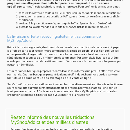
proposer une offre promotionnelle temporaire sur un produit ou un service
spécifique
, sans qu'il soit besoin de renseigner un code. Pour profiter de ce type de promo :
repérez les offres de couleur bleue sur CeriseClub, portant la mention "réductions"
prenez connaissance des détails de l'offre, des articles concernés et des modalités
d'utilisation
accédez à la promotion en cliquant depuis l'offre répertoriée sur CeriseClub
procédez à la commande sur le site MyShopAddict de manière habituelle
La livraison offerte, recevoir gratuitement sa commande
MyShopAddict
Grâce à la livraison gratuite, il est possible sous certaines conditions de ne pas avoir à payer
les frais de ports pour recevoir votre commande.
Signalées en violet sur CeriseClub
, les
offres permettant la gratuité du transport de votre commande à votre domicile sont
généralement soumises à un minimum de commande. Par exemple, la livraison peut être
offerte pour toute commande de 49€ minimum. Vérifiez alors le montant de votre panier pour
pouvoir en bénéficier.
Enfin, certaines boutiques proposent des "cadeaux", sous forme d'un produit offert avec votre
commande. D'autres boutiques peuvent également offrir des échantillons ou des services.
Gratuits,
ces bonus sont un des avantages de la vente en ligne !
Sur CeriseClub, nous nous efforçons à rechercher quotidiennement les offres de réduction en
cours de validité qui vous permettent d'obtenir des rabais pour vos achats en ligne sur les
boutiques e-commerce. Afin de recevoir les nouvelles offres MyShopAddict ainsi que des
promotions exclusives, n'hésitez pas à vous inscrire à la newsletter.
Restez informé des nouvelles réductions
MyShopAddict et des milliers d'autres
Recevez directement sans attendre les nouveaux codes promo dès leur publication.