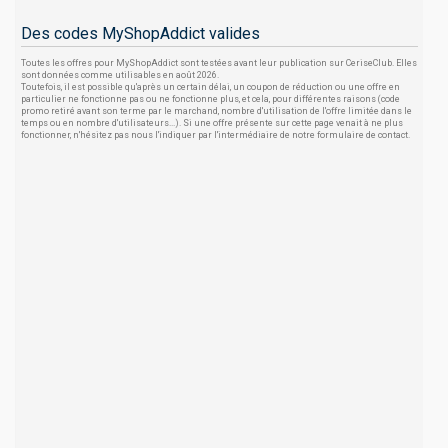
Des codes MyShopAddict valides
Toutes les offres pour MyShopAddict sont testées avant leur publication sur CeriseClub. Elles
sont données comme utilisables en août 2026.
Toutefois, il est possible qu'après un certain délai, un coupon de réduction ou une offre en
particulier ne fonctionne pas ou ne fonctionne plus, et cela, pour différentes raisons (code
promo retiré avant son terme par le marchand, nombre d'utilisation de l'offre limitée dans le
temps ou en nombre d'utilisateurs...). Si une offre présente sur cette page venait à ne plus
fonctionner, n'hésitez pas nous l'indiquer par l'intermédiaire de notre formulaire de contact.