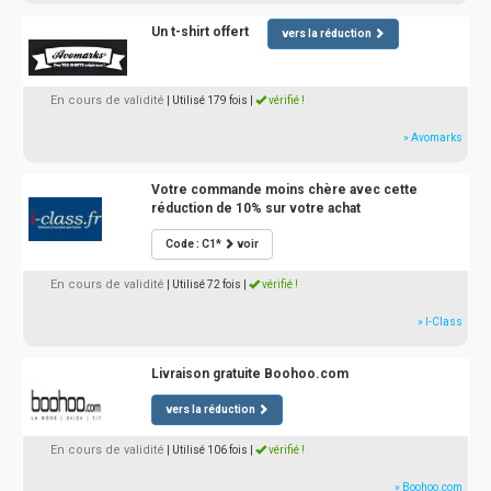
Un t-shirt offert
vers la réduction
En cours de validité
| Utilisé 179 fois
|
vérifié !
» Avomarks
Votre commande moins chère avec cette
réduction de 10% sur votre achat
Code : C1*
voir
En cours de validité
| Utilisé 72 fois
|
vérifié !
» I-Class
Livraison gratuite Boohoo.com
vers la réduction
En cours de validité
| Utilisé 106 fois
|
vérifié !
» Boohoo.com