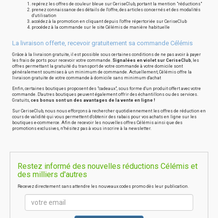
repérez les offres de couleur bleue sur CeriseClub, portant la mention "réductions"
prenez connaissance des détails de l'offre, des articles concernés et des modalités
d'utilisation
accédez à la promotion en cliquant depuis l'offre répertoriée sur CeriseClub
procédez à la commande sur le site Célémis de manière habituelle
La livraison offerte, recevoir gratuitement sa commande Célémis
Grâce à la livraison gratuite, il est possible sous certaines conditions de ne pas avoir à payer
les frais de ports pour recevoir votre commande.
Signalées en violet sur CeriseClub
, les
offres permettant la gratuité du transport de votre commande à votre domicile sont
généralement soumises à un minimum de commande. Actuellement, Célémis offre la
livraison gratuite de votre commande à domicile sans minimum d'achat
Enfin, certaines boutiques proposent des "cadeaux", sous forme d'un produit offert avec votre
commande. D'autres boutiques peuvent également offrir des échantillons ou des services.
Gratuits,
ces bonus sont un des avantages de la vente en ligne !
Sur CeriseClub, nous nous efforçons à rechercher quotidiennement les offres de réduction en
cours de validité qui vous permettent d'obtenir des rabais pour vos achats en ligne sur les
boutiques e-commerce. Afin de recevoir les nouvelles offres Célémis ainsi que des
promotions exclusives, n'hésitez pas à vous inscrire à la newsletter.
Restez informé des nouvelles réductions Célémis et
des milliers d'autres
Recevez directement sans attendre les nouveaux codes promo dès leur publication.