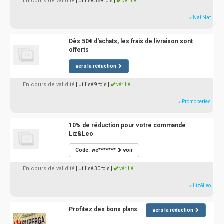
En cours de validité
| Utilisé 369 fois
|
vérifié !
» Naf Naf
Dès 50€ d'achats, les frais de livraison sont
offerts
vers la réduction
En cours de validité
| Utilisé 9 fois
|
vérifié !
» Promoperles
10% de réduction pour votre commande
Liz&Leo
Code : we*******
voir
En cours de validité
| Utilisé 30 fois
|
vérifié !
» Liz&Leo
Profitez des bons plans
vers la réduction