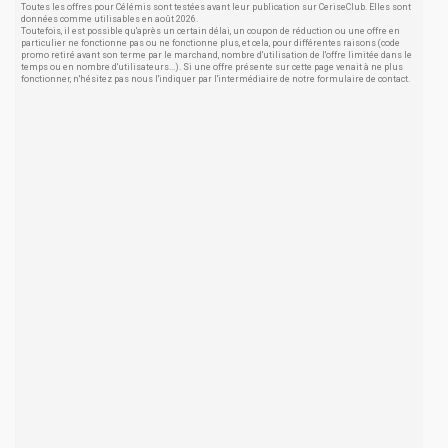
Toutes les offres pour Célémis sont testées avant leur publication sur CeriseClub. Elles sont
données comme utilisables en août 2026.
Toutefois, il est possible qu'après un certain délai, un coupon de réduction ou une offre en
particulier ne fonctionne pas ou ne fonctionne plus, et cela, pour différentes raisons (code
promo retiré avant son terme par le marchand, nombre d'utilisation de l'offre limitée dans le
temps ou en nombre d'utilisateurs...). Si une offre présente sur cette page venait à ne plus
fonctionner, n'hésitez pas nous l'indiquer par l'intermédiaire de notre formulaire de contact.