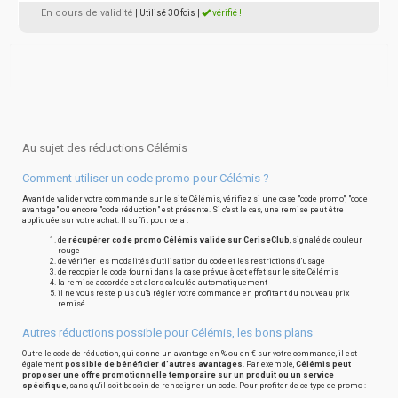
En cours de validité
| Utilisé 30 fois
|
vérifié !
Au sujet des réductions Célémis
Comment utiliser un code promo pour Célémis ?
Avant de valider votre commande sur le site Célémis, vérifiez si une case "code promo", "code
avantage" ou encore "code réduction" est présente. Si c'est le cas, une remise peut être
appliquée sur votre achat. Il suffit pour cela :
de
récupérer code promo Célémis valide sur CeriseClub
, signalé de couleur
rouge
de vérifier les modalités d'utilisation du code et les restrictions d'usage
de recopier le code fourni dans la case prévue à cet effet sur le site Célémis
la remise accordée est alors calculée automatiquement
il ne vous reste plus qu'à régler votre commande en profitant du nouveau prix
remisé
Autres réductions possible pour Célémis, les bons plans
Outre le code de réduction, qui donne un avantage en % ou en € sur votre commande, il est
également
possible de bénéficier d'autres avantages
. Par exemple,
Célémis peut
proposer une offre promotionnelle temporaire sur un produit ou un service
spécifique
, sans qu'il soit besoin de renseigner un code. Pour profiter de ce type de promo :