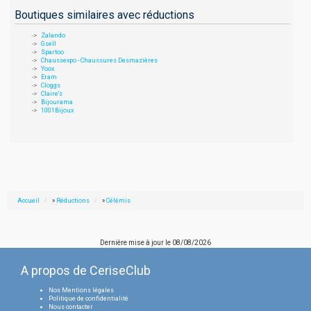
Boutiques similaires avec réductions
Zalando
Gsell
Spartoo
Chaussexpo - Chaussures Desmazières
Yoox
Eram
Cloggs
Claire's
Bijourama
1001Bijoux
Accueil
»
Réductions
»
Célémis
Dernière mise à jour le
08/08/2026
A propos de CeriseClub
Nos Mentions légales
Politique de confidentialité
Nous contacter