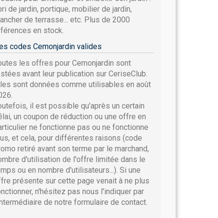
ri de jardin, portique, mobilier de jardin,
lancher de terrasse... etc. Plus de 2000
éférences en stock.
es codes Cemonjardin valides
outes les offres pour Cemonjardin sont
estées avant leur publication sur CeriseClub.
lles sont données comme utilisables en août
026.
outefois, il est possible qu'après un certain
élai, un coupon de réduction ou une offre en
articulier ne fonctionne pas ou ne fonctionne
lus, et cela, pour différentes raisons (code
romo retiré avant son terme par le marchand,
ombre d'utilisation de l'offre limitée dans le
emps ou en nombre d'utilisateurs...). Si une
ffre présente sur cette page venait à ne plus
onctionner, n'hésitez pas nous l'indiquer par
'intermédiaire de notre formulaire de contact.