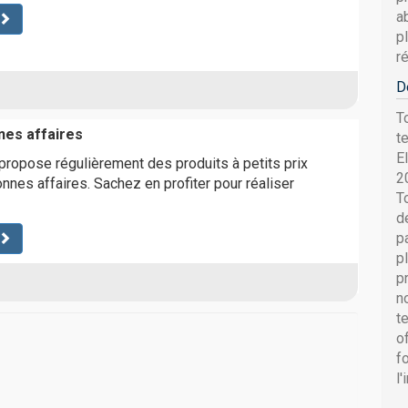
ab
p
r
D
T
nes affaires
t
E
ropose régulièrement des produits à petits prix
2
nnes affaires. Sachez en profiter pour réaliser
T
d
p
p
p
n
t
o
f
l