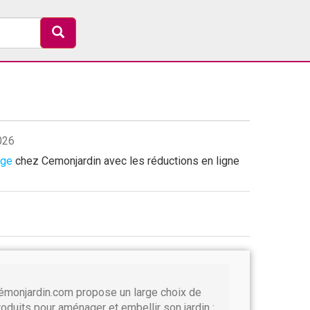
026
age
chez Cemonjardin avec les réductions en ligne
émonjardin.com propose un large choix de
roduits pour aménager et embellir son jardin :