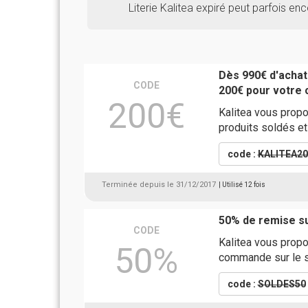
Literie Kalitea expiré peut parfois en
Dès 990€ d'achat
CODE
200€ pour votre 
200€
Kalitea vous propo
produits soldés e
code :
KALITEA20
Terminée depuis le 31/12/2017
| Utilisé 12 fois
50% de remise su
CODE
Kalitea vous prop
50%
commande sur le s
code :
SOLDES50