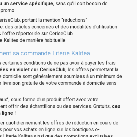
u un service spécifique
, sans qu'il soit besoin de
 promo :
eriseClub, portant la mention "réductions"
e, des articles concernés et des modalités d'utilisation
 l'offre répertoriée sur CeriseClub
e Kalitea de manière habituelle
tement sa commande Literie Kalitea
us certaines conditions de ne pas avoir à payer les frais
ées en violet sur CeriseClub
, les offres permettant la
tre domicile sont généralement soumises à un minimum de
la livraison gratuite de votre commande à domicile sans
ux", sous forme d'un produit offert avec votre
 offrir des échantillons ou des services. Gratuits,
ces
ligne !
er quotidiennement les offres de réduction en cours de
is pour vos achats en ligne sur les boutiques e-
 Literie Kalitea ainsi que des promotions exclusives,