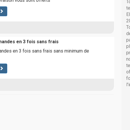
livraison vous sont offerts
T
t
E
2
T
d
p
ndes en 3 fois sans frais
p
des en 3 fois sans frais sans minimum de
p
n
t
o
f
l