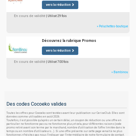
vers la réduction
En cours de validité
| Utilisé 29 fois
» Peluchettes-boutique
Découvrez la rubrique Promos
vers la réduction
En cours de validité
| Utilisé 700 fois
» Bambinou
Des codes Cocoeko valides
Toutes les offres pour Cocoeko sont testées avant leur publication sur CeriseClub. Elles sont
données comme utilisables en août 2026.
Toutefois, il est possible qu'après un certain délai, un coupon de réduction ou une offre en
particulier ne fonctionne pas ou ne fonctionne plus, et cela, pour différentes raisons (code
promo retiré avant son terme par le marchand, nombre d'utilisation de l'offre limitée dans le
temps ou en nombre d'utilisateurs...). Si une offre présente sur cette page venait à ne plus
fonctionner, n'hésitez pas nous l'indiquer par l'intermédiaire de notre formulaire de contact.