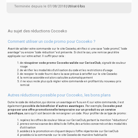
Terminée depuis le 07/08/2018
| Utilisé 6 fois
Au sujet des réductions Cocoeko
Comment utiliser un code promo pour Cocoeko ?
Avant de valider votre commande sur le site Cocoeko, vérifiez si une case "code promo", "code
avantage" ou encore "code réduction" est présente. Si c'est le cas, une remise peut être
appliquée sur votre achat. Il suffit pour cela :
de
récupérer code promo Cocoeko valide sur CeriseClub
, signalé de couleur
rouge
de vérifier les modalités d'utilisation du code et les restrictions d'usage
de recopier le code fourni dans la case prévue à cet effet sur le site Cocoeko
la remise accordée est alors calculée automatiquement
il ne vous reste plus qu'à régler votre commande en profitant du nouveau prix
remisé
Autres réductions possible pour Cocoeko, les bons plans
Outre le code de réduction, qui donne un avantage en % ou en € sur votre commande, il est
également
possible de bénéficier d'autres avantages
. Par exemple,
Cocoeko peut
proposer une offre promotionnelle temporaire sur un produit ou un service
spécifique
, sans qu'il soit besoin de renseigner un code. Pour profiter de ce type de promo :
repérez les offres de couleur bleue sur CeriseClub, portant la mention "réductions"
prenez connaissance des détails de l'offre, des articles concernés et des modalités
d'utilisation
accédez à la promotion en cliquant depuis l'offre répertoriée sur CeriseClub
procédez à la commande sur le site Cocoeko de manière habituelle