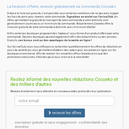
La livraison offerte, recevoir gratuitement sa commande Cocoeko
Grâce à la livraison gratuite, il est possible sous certaines conditions de ne pas avoir à payer
les frais de ports pour recevoir votre commande.
Signalées en violet sur CeriseClub
, les
offres permettant la gratuité du transport de votre commande à votre domicile sont
généralement soumises à un minimum de commande. Actuellement, Cocoeko offre la
livraison gratuite de votre commande à domicile sans minimum d'achat
Enfin, certaines boutiques proposent des "cadeaux", sous forme d'un produit offert avec votre
commande. D'autres boutiques peuvent également offrir des échantillons ou des services.
Gratuits,
ces bonus sont un des avantages de la vente en ligne !
Sur CeriseClub, nous nous efforçons à rechercher quotidiennement les offres de réduction en
cours de validité qui vous permettent d'obtenir des rabais pour vos achats en ligne sur les
boutiques e-commerce. Afin de recevoir les nouvelles offres Cocoeko ainsi que des
promotions exclusives, n'hésitez pas à vous inscrire à la newsletter.
Restez informé des nouvelles réductions Cocoeko et
des milliers d'autres
Recevez directement sans attendre les nouveaux codes promo dès leur publication.
recevoir les offres
inscription gratuite et sans engagement - confidentialité des
données