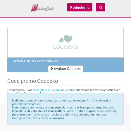
Réductions
Soyez le premier à donner votre avis !
évaluer Cocoeko
Code promo Cocoeko
Economisez sur vos
achats Jouets, Jeux & Puériculture
chez Cocoeko avec les réductions en
ligne utilisables sur cocoeko.fr
Malheureusement, nous n'avons pas connaissance aujourd'hui d'une réduction
possible chez Cocoeko.
Mais d'autres promotions existent cependant pour des boutiques alternatives de la
thématique
Jouets, Jeux & Puériculture
. Voici 10 autres coupons de réductions qui
peuvent être utilisés chez des marchands offrant des produits similaires ou
identiques à ceux de la boutique
Cocoeko
.